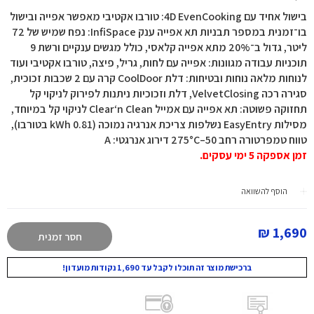
בישול אחיד עם 4D EvenCooking: טורבו אקטיבי מאפשר אפייה ובישול
בו־זמנית במספר תבניות תא אפייה ענק InfiSpace: נפח שמיש של 72
ליטר, גדול ב־20% מתא אפייה קלאסי, כולל מגשים ענקיים ורשת 9
תוכניות עבודה מגוונות: אפייה עם לחות, גריל, פיצה, טורבו אקטיבי ועוד
לנוחות מלאה נוחות ובטיחות: דלת CoolDoor קרה עם 2 שכבות זכוכית,
סגירה רכה VelvetClosing, דלת וזכוכיות ניתנות לפירוק לניקוי קל
תחזוקה פשוטה: תא אפייה עם אמייל Clear‘n Clean לניקוי קל במיוחד,
מסילות EasyEntry נשלפות צריכת אנרגיה נמוכה (0.81 kWh בטורבו),
טווח טמפרטורה רחב 50–275°C דירוג אנרגטי: A
זמן אספקה 5 ימי עסקים.
הוסף להשוואה
1,690 ₪
חסר זמנית
ברכישת מוצר זה תוכלו לקבל עד 1,690 נקודות מועדון!