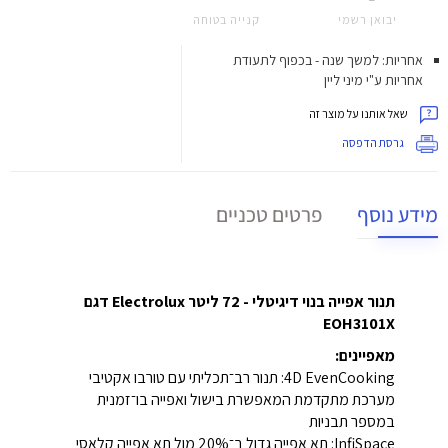
יבואן רשמי
קנייה בטוחה
אחריות: למשך שנה - בכפוף לתעודת
אחריות ע"י מיני ליין
שאל אותנו על מוצר זה
גרסת הדפסה
מידע נוסף
פרטים טכניים
תנור אפייה בנוי דיגיטלי - 72 ליטר Electrolux דגם
EOH3101X
מאפיינים:
4D EvenCooking: תנור רב־תכליתי עם טורבו אקטיבי
מערכת מתקדמת המאפשרת בישול ואפייה בו־זמנית
במספר תבניות
InfiSpace: תא אפייה גדול ב־20% מול תא אפייה קלאסי