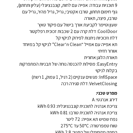
9 תוכניות עבודה: אפייה עם לחות, קונבנציונלי (עליון ותחתון),
גוף חימום תחתון, טורבו אקטיבי, גריל, גריל מהיר, גריל עם
טורבו, פיצה, תאורה
שעון וטיימר לקביעת אורך בישול עם פיקוד טאץ'
CoolDoor: דלת קרה עם 2 שכבות זכוכית רפלקטור
דלת וזכוכיות ניתנות לפירוק לניקוי קל
תא אפייה עם אמייל “Clear‘n Clean” לניקוי קל במיוחד
אוורור חזיתי
תאורת הלוגן אחורית
EasyEntry: מסילות להכנסה נוחה של תבניות המתפרקות
בקלות לניקוי
InfiSpace: מגשים ענקיים (2 רגיל, 1 עמוק, 1 רשת)
VelvetClosing: דלת סגירה רכה
מפרט טכני:
דירוג אנרגטי: A
צריכת אנרגיה לתוכנית קונבנציונלית: 0.93 kWh
צריכת אנרגיה לתוכנית טורבו: 0.81 kWh
נפח שמיש תא אפייה: 72 ליטר
טווח טמפרטורה: 50°C עד 275°C
הספק מקסימלי של התנור: 2.8 kWh