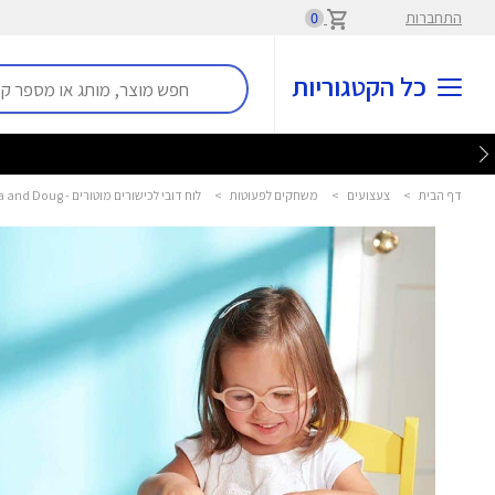
התחברות
0
כל הקטגוריות
דף הבית
>
צעצועים
>
משחקים לפעוטות
>
לוח דובי לכישורים מוטורים - Melissa and Doug