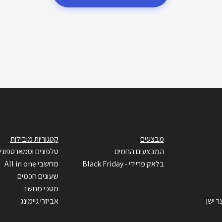
מבצעים
קטגוריות מובילות
המבצעים החמים
טלפונים וסמארטפוני
בלאק פריידי - Black Friday
מחשבי All in one
שעונים חכמים
מסכי מחשב
ר ישן
אביזרי גיימינג