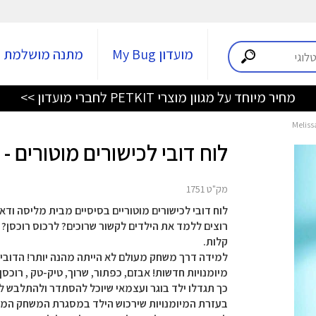
מועדון My Bug
מתנה מושלמת
מחיר מיוחד על מגוון מוצרי PETKIT לחברי מועדון >>
לוח דובי לכישורים מוטורים - Melissa and Doug
מק"ט 1751
לוח דובי לכישורים מוטוריים בסיסיים מבית מליסה ודאג
רוצים ללמד את הילדים לקשור שרוכים? לרכוס רוכסן
קלות.
למידה דרך משחק מעולם לא הייתה מהנה יותר! הדובי ה
מיומנויות חדשות! אבזם, כפתור, שרוך, טיק-טק , רוכס
כך תגדלו ילד בוגר ועצמאי שיוכל להסתדר ולהתלבש ל
בעזרת המיומנויות שירכוש הילד במסגרת המשחק המהנה