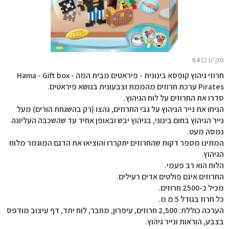
מק"ט 6412
חרוזי גיהוץ קופסא בינונית - פיראטים מבית המה Hama - Gift box -
Pirates ערכת חרוזים מהממת וצבעונית בנושא פיראטים.
סדרו את החרוזים על לוח הגיהוץ.
הניחו את נייר הגיהוץ על גבי החרוזים, גהצו (רק בהשגחת הורים) מעל
נייר הגיהוץ בחום בינוני, בגיהוץ יבש ובאופן אחיד עד שהשכבה העליונה
נמסה מעט.
המתינו מספר דקות שהחרוזים יתקררו והוציאו את הדגם המוגמר מלוח
הגיהוץ.
הלוח הוא רב פעמי.
החרוזים אינם פולטים אדים רעילים.
מכיל כ-2500 חרוזים.
כל חרוז בגודל 5 מ מ.
הערכה כוללת: 2,500 חרוזים, עיפרון, מחבר, לוח יתד, דף עיצוב מודפס
בצבע, הוראות ונייר גיהוץ.