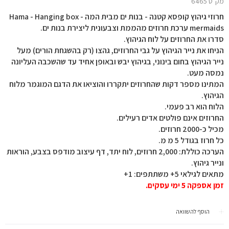
מק"ט 6465
חרוזי גיהוץ קופסא קטנה - בנות ים מבית המה Hama - Hanging box -
mermaids ערכת חרוזים מהממת וצבעונית ליצירת בנות ים.
סדרו את החרוזים על לוח הגיהוץ.
הניחו את נייר הגיהוץ על גבי החרוזים, גהצו (רק בהשגחת הורים) מעל
נייר הגיהוץ בחום בינוני, בגיהוץ יבש ובאופן אחיד עד שהשכבה העליונה
נמסה מעט.
המתינו מספר דקות שהחרוזים יתקררו והוציאו את הדגם המוגמר מלוח
הגיהוץ.
הלוח הוא רב פעמי.
החרוזים אינם פולטים אדים רעילים.
מכיל כ-2000 חרוזים.
כל חרוז בגודל 5 מ מ.
הערכה כוללת: 2,000 חרוזים, לוח יתד, דף עיצוב מודפס בצבע, הוראות
ונייר גיהוץ.
מתאים לגילאי 5+ משתתפים: 1+
זמן אספקה 5 ימי עסקים.
הוסף להשוואה