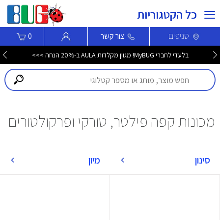
כל הקטגוריות
סניפים
צור קשר
0
בלעדי לחברי MyBUG! מגוון מקלדות AULA ב-20% הנחה >>>
מכונות קפה פילטר, טורקי ופרקולטורים
סינון
מיון