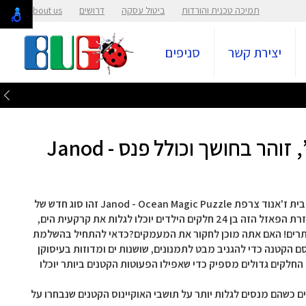
תמיכה טכנית והורדות
ביטול עסקה
דרושים
About us
יצירת קשר
סניפים
פאזל האוקינוס הקסום 24 ח’, זוהר בחושך וכולל פנס מבית ז'אנוד צרפת Janod - Ocean Magic Puzzle זהו סוג חדש של
פאזל שילדים כל כך יאהבו! אז מה כל כך מיוחד בו? בעזרת הפאזל הזה בן 24 חלקים הילדים יוכלו לגלות את קרקעית הים,
תרים! האם אתה מוכן לחקור את המעמקים?כדאי להתחיל בהשלמת
 הקטנה כדי להגניב מבט לתמנונים, שושנות ים ומדוזות בעיסוקן
 החלקים גדולים מספיק כדי שאפילו הפעוטות הקטנים ביותר יוכלו
הילדים כשהם מנסים לגלות יותר על תושבי האוקיינוס ​​הקטנים שנבחרו על