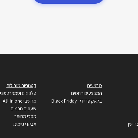
מבצעים
קטגוריות מובילות
המבצעים החמים
טלפונים וסמארטפוני
בלאק פריידי - Black Friday
מחשבי All in one
שעונים חכמים
מסכי מחשב
ר ישן
אביזרי גיימינג