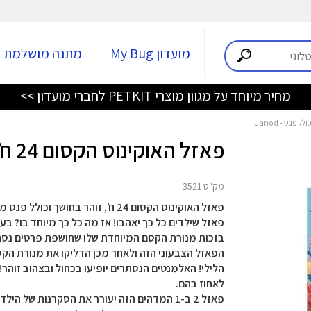
מועדון My Bug
מתנה מושלמת
מחיר מיוחד על מגוון מוצרי PETKIT לחברי מועדון >>
פאזל האוקינוס הקסום 24 ח’, זוהר בחושך וכולל פנס - Janod
מק"ט 3521
בזכות מנורת הקסם המיוחדת שלו שחושפת פרטים נס
הפאזל הצבעוני הזה ולאחר מכן הדליקו את מנורת הקסם
הלילי! האלמנטים הנסתרים יופיעו בכחול ובצהוב זוהר!
לאחוז בהם.
פאזל 2 ב-1 המדהים הזה יעורר את הסקרנות של 