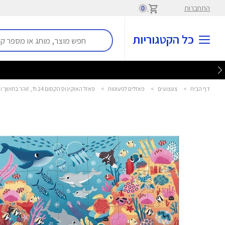
התחברות
0
כל הקטגוריות
דף הבית
>
צעצועים
>
פאזלים לפעוטות
>
פאזל האוקינוס הקסום 24 ח’, זוהר בחושך וכולל פנס - Janod