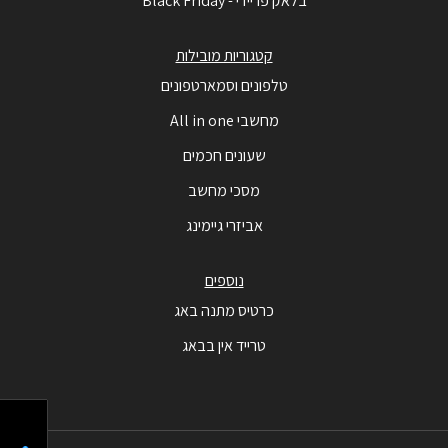
בלאק פריידי - Black Friday
קטגוריות מובילות
טלפונים וסמארטפונים
מחשבי All in one
שעונים חכמים
מסכי מחשב
אביזרי גיימינג
נוספים
כרטיס מתנה באג
טרייד אין בבאג