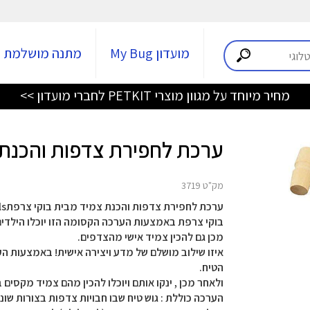
מועדון My Bug
מתנה מושלמת
מחיר מיוחד על מגוון מוצרי PETKIT לחברי מועדון >>
ערכת לחפירת צדפות והכנת צמיד
מק"ט 3719
בוקי צרפת באמצעות הערכה הקסומה הזו יוכלו הילדים 
מכן גם להכין צמיד אישי מהצדפים.
איזו שילוב מושלם של מדע ויצירה אישית! באמצעות הער
הטיח.
ולאחר מכן , ינקו אותם ויוכלו להכין מהם צמיד מקסים
הערכה כוללת : גוש טיח שבו חבויות צדפות בצורות שו