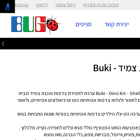
תמיכה טכנית והורדות
ביטול עסקה
דרושים
About us
יצירת קשר
סניפים
 - Buki
ערכת לחפירת צדפות והכנת צמיד מבית בוקי צרפתBuki - Dino Kit - Shells ערכת לחפירת צדפות והכנת צמיד מבית
לחפור ולגלות צדפות אמיתיות כמו ארכיאולוגים אמיתיים, ולאחר
כה הזו יגלו הילדים צדפות אמיתיות בצורות שונות החבויות בגוש
 באמצעות החוט המצורף! כולל מגש וכלים לחפירה נקייה מלכלוך.
נות,פטיש,איזמל,מברשת,ספוג,כלי הברגה,חוט ומגש.