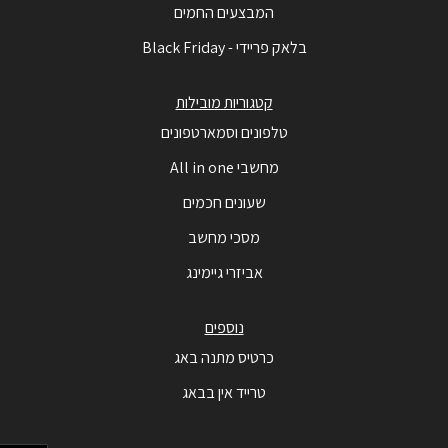
המבצעים החמים
בלאק פריידי - Black Friday
קטגוריות מובילות
טלפונים וסמארטפונים
מחשבי All in one
שעונים חכמים
מסכי מחשב
אביזרי גיימינג
נוספים
כרטיס מתנה באג
טרייד אין בבאג