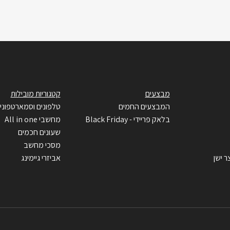
מבצעים
קטגוריות מובילות
המבצעים החמים
טלפונים וסמארטפוני
בלאק פריידי - Black Friday
מחשבי All in one
שעונים חכמים
מסכי מחשב
ר ישן
אביזרי גיימינג