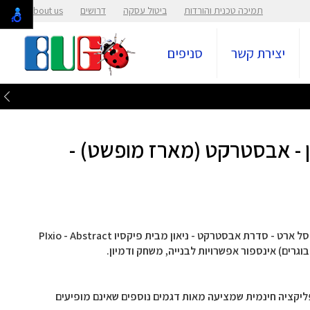
תמיכה טכנית והורדות
ביטול עסקה
דרושים
About us
יצירת קשר
סניפים
און - אבסטרקט (מארז מופשט) -
מארז קוביות מגנטיות לבנייה תלת מימדית בסגנון פיקסל ארט - סדרת אבסטרקט - ניאון מבית פיקסיו PIxio - Abstract
יקציה חינמית שמציעה מאות דגמים נוספים שאינם מופיעים