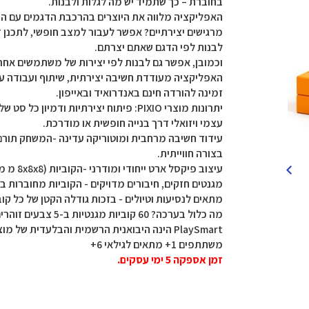
בחוברת – כך שתמיד יש מה לגלות ולבנות.
האפליקציה מלווה את היוצרים בהרכבת הדגמים עם הור
מרגישים יצירתיים? אפשר לעבור למצב חופשי, לתכנן דג
לבנות לפי הדגם שאתם יצרתם.
וכמובן, אפשר גם לבנות לפי יצירות של משתמשים אח
האפליקציה מעודדת חשיבה יצירתית, שיתוף ועבודה 
זמינה להורדה חינם באנדרואיד ובאייפון.
עצמי ויזואלי דרך בנייה חופשית או מודרכת.
עידוד חשיבה מרחבית ומוטוריקה עדינה -המשחק תורם לח
בצורה חווייתית.
עיצוב פיקסל ארט ייחודי ומודרני -הקוביות (8x8x8 מ מ) מתחברות בקלות ליצירת דמויות צבעוניות.
מגנטים חזקים, חיבורים מדויקים - הקוביות מחוברות בט
מתאים לנסיעות וטיולים - בזכות גודלה הקטן של כל קוב
מה כלול בערכה? 60 
PlaySmart הינה היבואנית הרשמית והבלעדית של מוצרי PIXIO בישראל.
משתתפים 1+ מתאים לגילאי 6+
זמן אספקה 5 ימי עסקים.