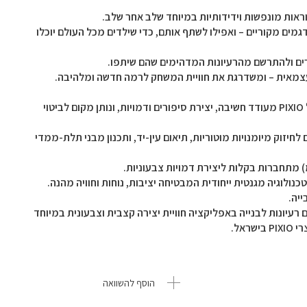
אות מונפשות וידידותיות במיוחד שלב אחר שלב.
מים מקוריים – ואפילו לשתף אותם, כדי שילדים מכל העולם יוכלו
רים ולהתרשם מהרעיונות המדהימים שהם שיתפו.
עצמאית – ומשדרגת את חוויית המשחק לרמה חדשה ומלהיבה.
יתרונות מוצרי PIXIO: פיתוח יצירתיות ודמיון כל סט של PIXIO מעודד חשיבה, יצירת סיפורים ודמויות, ונותן מקום לביטוי
יזוק מיומנויות מוטוריות, תיאום עין-יד, ותכנון מבני תלת-ממדי
כנולוגיה מגנטית ייחודית המבטיחה יציבות, נוחות וחוויה מהנה.
ייה.
קוביות מגנטיות ב-5 צבעים זוהרים רעיונות לבנייה באפליקציה חוויית יצירה קצבית וצבעונית במיוחד
הוסף להשוואה