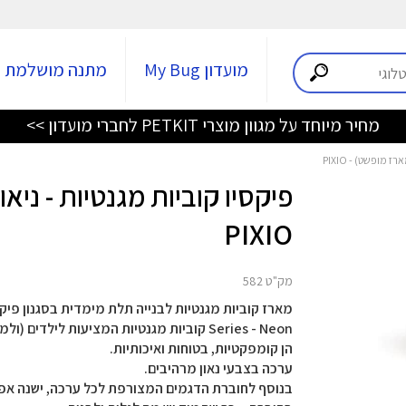
מועדון My Bug
מתנה מושלמת
מחיר מיוחד על מגוון מוצרי PETKIT לחברי מועדון >>
 מופשט) - PIXIO
פיקסיו קוביות מגנטיות - ני
PIXIO
מק"ט 582
Series - Neon קוביות מגנטיות המציעות לילדים (ולמבוגרים) אינספור אפשרויות לבנייה, משחק ודמיון.
הן קומפקטיות, בטוחות ואיכותיות.
ערכה בצבעי נאון מרהיבים.
בנוסף לחוברת הדגמים המצורפת לכל ערכה, ישנה אפל