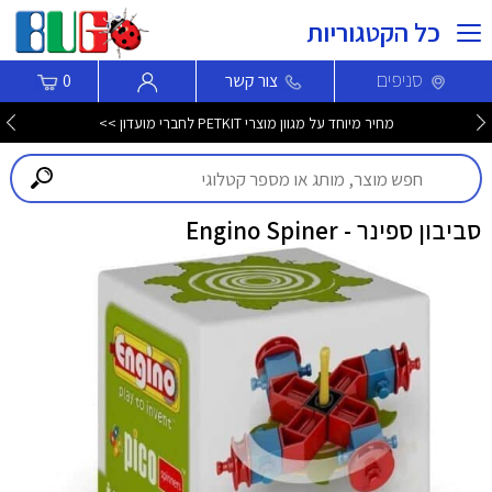
כל הקטגוריות
סניפים
צור קשר
0
מחיר מיוחד על מגוון מוצרי PETKIT לחברי מועדון >>
סביבון ספינר - Engino Spiner