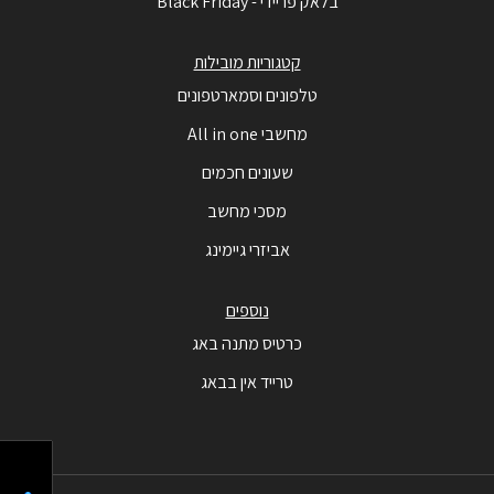
בלאק פריידי - Black Friday
קטגוריות מובילות
טלפונים וסמארטפונים
מחשבי All in one
שעונים חכמים
מסכי מחשב
אביזרי גיימינג
נוספים
כרטיס מתנה באג
טרייד אין בבאג