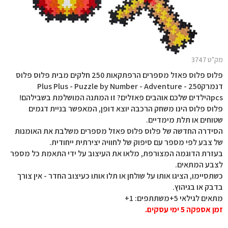
מק"ט 3747
פלוס פלוס פאזל מספרים הרפתקאות 250 חלקים מבית פלוס פלוס
דנמרקPlus Plus - Puzzle by Number - Adventure - 250
pcsהילדים שלכם אוהבים פאזלים? זו המתנה המושלמת בשבילהם!
פלוס פלוס הינו משחק הרכבה יוצא דופן, המאפשר בניית דגמים
שטוחים או תלת מימדיים.
הסידרה החדשה של פלוס פלוס פאזל מספרים משלבת את האומנות
של צבע לפי מספר עם סיפוק של לחוויה יצירתית ייחודית.
בעזרת הדוגמה המצורפת, מלאו את העיצוב על ידי התאמת כל מספר
לצבע המתאים.
כשתסיימו, הציגו אותו על שולחן או תלו אותו כעיצוב החדר - אין צורך
בדבק או בגיהוץ.
מתאים לגילאי 5+משתתפים: 1+
זמן אספקה 5 ימי עסקים.