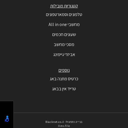
קטגוריות מובילות
טלפונים וסמארטפונים
מחשבי All in one
שעונים חכמים
מסכי מחשב
אביזרי גיימינג
נוספים
כרטיס מתנה באג
טרייד אין בבאג
בנייה ותפעול: Blacknet.co.il
llms file