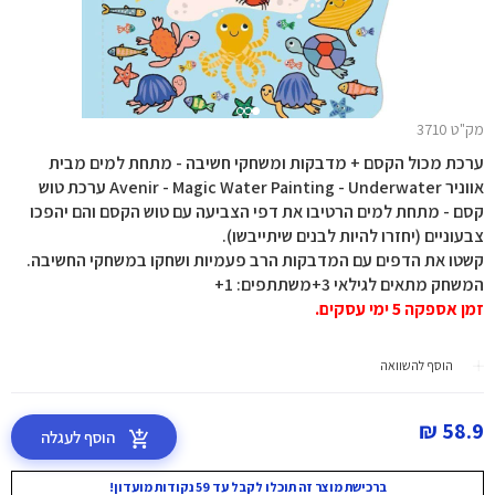
מק"ט 3710
ערכת מכול הקסם + מדבקות ומשחקי חשיבה - מתחת למים מבית
אווניר Avenir - Magic Water Painting - Underwater ערכת טוש
קסם - מתחת למים הרטיבו את דפי הצביעה עם טוש הקסם והם יהפכו
צבעוניים (יחזרו להיות לבנים שיתייבשו).
קשטו את הדפים עם המדבקות הרב פעמיות ושחקו במשחקי החשיבה.
המשחק מתאים לגילאי 3+משתתפים: 1+
זמן אספקה 5 ימי עסקים.
הוסף להשוואה
58.9 ₪
הוסף לעגלה
ברכישת מוצר זה תוכלו לקבל עד 59 נקודות מועדון!