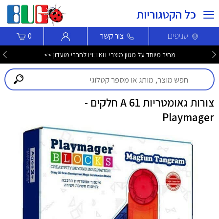
כל הקטגוריות
סניפים
צור קשר
0
מחיר מיוחד על מגוון מוצרי PETKIT לחברי מועדון >>
צורות גאומטריות 61 A חלקים -
Playmager