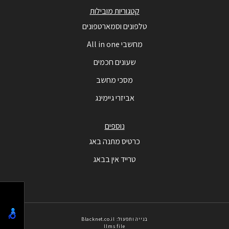
קטגוריות מובילות
טלפונים וסמארטפונים
מחשבי All in one
שעונים חכמים
מסכי מחשב
אביזרי גיימינג
נוספים
כרטיס מתנה באג
טרייד אין בבאג
בנייה ותפעול: Blacknet.co.il
llms file