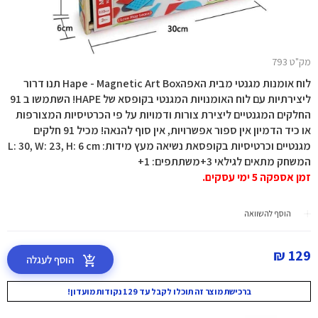
מק"ט 793
לוח אומנות מגנטי מבית האפהHape - Magnetic Art Box תנו דרור
ליצירתיות עם לוח האומנויות המגנטי בקופסא של HAPE! השתמשו ב 91
החלקים המגנטיים ליצירת צורות ודמויות על פי הכרטיסיות המצורפות
או כיד הדמיון אין ספור אפשרויות, אין סוף להנאה! מכיל 91 חלקים
מגנטיים וכרטיסיות בקופסאת נשיאה מעץ מידות: L: 30, W: 23, H: 6 cm
המשחק מתאים לגילאי 3+משתתפים: 1+
זמן אספקה 5 ימי עסקים.
הוסף להשוואה
129 ₪
הוסף לעגלה
ברכישת מוצר זה תוכלו לקבל עד 129 נקודות מועדון!