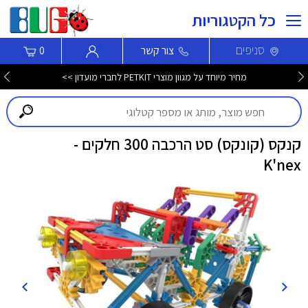
כל הקטגוריות
סניפים
צור קשר
0
מחיר מיוחד על מגוון מוצרי PETKIT לחברי מועדון >>
קנקס (קונקס) סט הרכבה 300 חלקים -
K'nex