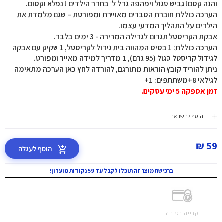
והנה קסם! גביש סגול ויפהפה גדל לו בחדר הילדים ! נפלא וקסום.
הערכה כוללת חוברת הסברים מאויירת ומפורטת – שגם מלמדת את
הילדים על התהליך המדעי עצמו.
אבקת הקריסטל תגרום לגדילה המהירה - 3 ימים בלבד.
הערכה כוללת: 1 בסיס המהווה בית גידול לקריסטל, 1 שקיק עם אבקה
לגידול קריסטל סגול (95 גרם), 1 מדריך למידה מאייר ומפורט.
ניתן להוריד קובץ הוראות מתורגם, להורדה לחץ כאן הערכה מתאימה
לגילאי 8+משתתפים: 1+
זמן אספקה 5 ימי עסקים.
הוסף להשוואה
59 ₪
הוסף לעגלה
ברכישת מוצר זה תוכלו לקבל עד 59 נקודות מועדון!
קנייה בטוחה