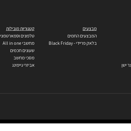
מבצעים
קטגוריות מובילות
המבצעים החמים
טלפונים וסמארטפוני
בלאק פריידי - Black Friday
מחשבי All in one
שעונים חכמים
מסכי מחשב
ר ישן
אביזרי גיימינג