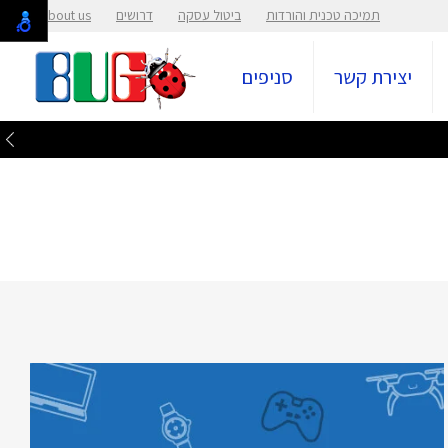
תמיכה טכנית והורדות
ביטול עסקה
דרושים
About us
יצירת קשר
סניפים