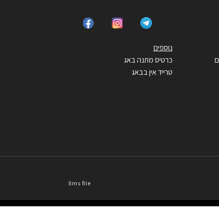
נוספים
ם
כרטיס מתנה באג
טרייד אין בבאג
llms file