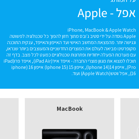
אפל - Apple
iPhone, MacBook & Apple Watch
Apple נוסדה על ידי סטיב ג׳ובס מתוך חזון להפוך כל טכנולוגיה לפשוטה
ונגישה יותר. מהמצאת המחשב האישי ועד האייפון והאייפד, ענקית התוכנה
מקופרטינו מביאה לעולם את המוצרים החדשניים והמעוצבים ביותר שנראו,
עם מערכות הפעלה ייחודיות ופתרונות טכנולוגיים כמעט לכל מצב. בדף זה
תוכלו למצוא את מגוון מוצרי החברה - אייפד אייר(iPad Air), אייפד פרו(iPad
Pro), אייפון 14(Iphone 14), אייפון 15 (Iphone 15) אייפון 16 (iphone
16), אפל ווטש(Apple Watch) ועוד.
MacBook