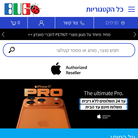
כל הקטגוריות
סניפים
צור קשר
0
מחיר מיוחד על מגוון מוצרי PETKIT לחברי מועדון >>
על המותג