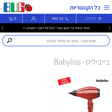
כל הקטגוריות
סניפים
צור קשר
0
מחיר מיוחד על מגוון מוצרי PETKIT לחברי מועדון >>
בייביליס - Babyliss