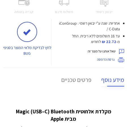
יבואן רשמי
משלוח חינם
קנייה בטוחה
אחריות: שנה ע"י יבואן רשמי : iConGroup
/ C-Data
עד 18 תשלומים ללא ריבית.
החל
מ-
22.72 ₪
לחודש.
לחץ
לבדיקת מלאי המוצר בסניפי
שאל אותנו על מוצר זה
BUG
גרסת הדפסה
מידע נוסף
פרטים טכניים
מקלדת אלחוטית Magic (USB–C) Bluetooth
מבית Apple