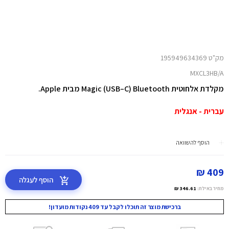
מק"ט 195949634369
MXCL3HB/A
מקלדת אלחוטית Magic (USB–C) Bluetooth מבית Apple.
עברית - אנגלית
הוסף להשוואה
409 ₪
הוסף לעגלה
מחיר באילת:
346.61 ₪
ברכישת מוצר זה תוכלו לקבל עד 409 נקודות מועדון!