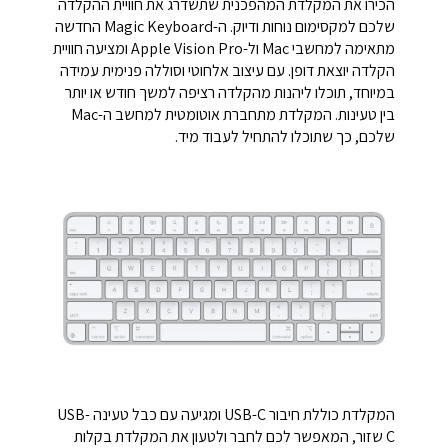
הכירו את המקלדת המהפכנית שתשדרג את חוויית ההקלדה
שלכם למקסימום נוחות ודיוק. ה-Magic Keyboard החדשה
מתאימה למחשבי Mac ול-Apple Vision Pro ומציעה חוויית
הקלדה יוצאת דופן. עם עיצוב אלחוטי וסוללה פנימית עמידה
במיוחד, תוכלו ליהנות מהקלדה רציפה למשך חודש או יותר
בין טעינות. המקלדת מתחברת אוטומטית למחשב ה-Mac
שלכם, כך שתוכלו להתחיל לעבוד מיד.
המקלדת כוללת חיבור USB-C ומגיעה עם כבל טעינה USB-
C שזור, המאפשר לכם לחבר ולטעון את המקלדת בקלות