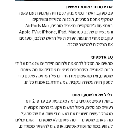
אודיו מרחבי מותאם אישית
עם מעקב ראש דינמי מעניק לכם חוויה קולנועית עם סאונד
שמקיף אתכם בסרטים, תוכניות טלוויזיה ומשחקים.
באמצעות ג'ירוסקופים ומאיצים מובנים, AirPods Max
והמכשירים שלכם כמו iPhone, iPad, Mac או Apple TV
עוקבים אחרי התנועות העדינות של הראש שלכם, ומעגנים
את הצלילים למכשיר שלכם.
EQ אדפטיבי
מתאים את הצליל להתאמה ולחותם הייחודיים שנוצרים על ידי
כריות האוזניים. מיקרופונים פנימיים מודדים את מה שאתם
שומעים, ואז מתאימים את התדרים של המוזיקה שלכם כדי
לספק חוויה עשירה ועקבית שמשחזרת בנאמנות כל תו.
צליל שלא נשמע כמותו
ביטול רעשים אקטיבי ברמה מקצועית. עם עד פי 2 יותר
רעשים מבוטלים, ביטול רעשים אקטיבי ברמה מקצועית
מנטרל רעשים חיצוניים עם רעש נגדי שווה. עם שליטה על
מה שאתם שומעים — ומה שאתם לא שומעים — אתם יכולים
לשקוע במוזיקה ופודקאסטים, או פשוט להישאר ממוקדים,