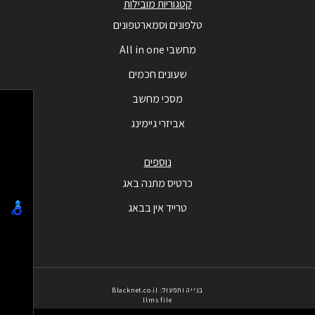
קטגוריות מובילות
טלפונים וסמארטפונים
מחשבי All in one
שעונים חכמים
מסכי מחשב
אביזרי גיימינג
נוספים
כרטיס מתנה באג
טרייד אין בבאג
בנייה ותפעול: Blacknet.co.il
llms file