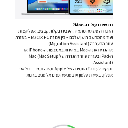
חדשים בעולם ה‑Mac?
ההגדרה פשוטה מתמיד. העבירו בקלות קבצים, אפליקציות
ועוד מהמחשב הישן שלכם – בין אם זה PC או Mac – בעזרת
עוזר ההעברה (Migration Assistant).
או הגדירו את ה‑Mac במהירות באמצעות ה‑iPhone או
ה‑iPad בעזרת עוזר ההגדרה של Mac (Mac Setup
Assistant).
זקוקים לעזרה? התמיכה של Apple זמינה תמיד – בצ’אט
אונליין, בשיחת טלפון או בפגישה פנים אל פנים בחנות.