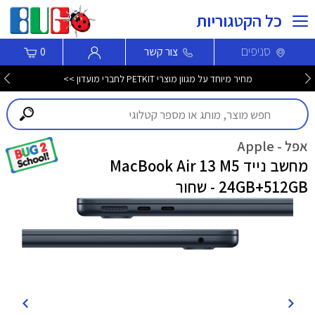
כל הקטגוריות
סניפים
צור קשר
0
מחיר מיוחד על מגוון מוצרי PETKIT לחברי מועדון >>
אפל - Apple
מחשב נייד MacBook Air 13 M5
24GB+512GB - שחור