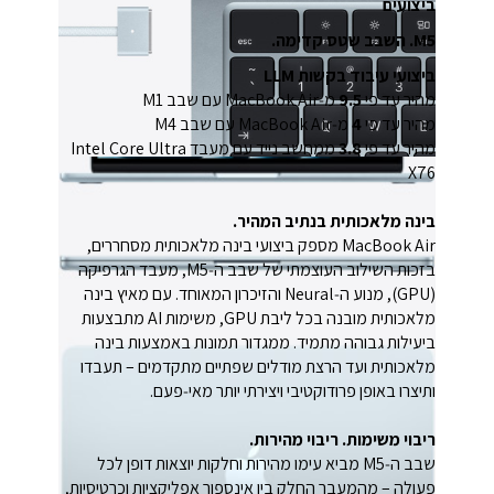
ביצועים
M5. השבב שטס קדימה.
ביצועי עיבוד בקשות LLM
מהיר עד פי
9.5
מ‑MacBook Air עם שבב M1
מהיר עד פי
4
מ‑MacBook Air עם שבב M4
מהיר עד פי
3.8
ממחשב נייד עם מעבד Intel Core Ultra
X76
בינה מלאכותית בנתיב המהיר.
MacBook Air מספק ביצועי בינה מלאכותית מסחררים,
בזכות השילוב העוצמתי של שבב ה‑M5, מעבד הגרפיקה
(GPU), מנוע ה‑Neural והזיכרון המאוחד. עם מאיץ בינה
מלאכותית מובנה בכל ליבת GPU, משימות AI מתבצעות
ביעילות גבוהה מתמיד. ממגדור תמונות באמצעות בינה
מלאכותית ועד הרצת מודלים שפתיים מתקדמים – תעבדו
ותיצרו באופן פרודוקטיבי ויצירתי יותר מאי‑פעם.
ריבוי משימות. ריבוי מהירות.
שבב ה‑M5 מביא עימו מהירות וחלקות יוצאות דופן לכל
פעולה – מהמעבר החלק בין אינספור אפליקציות וכרטיסיות,