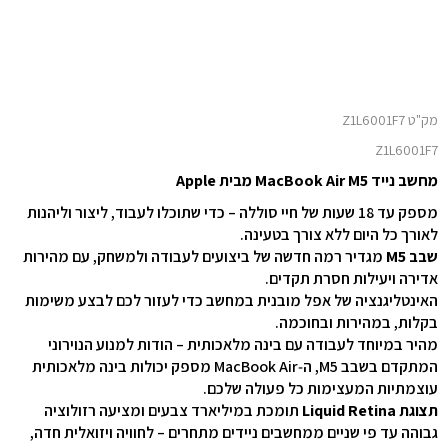
מק"ט Z1L6001F7
Z1L6001F7
מחשב נייד MacBook Air M5 מבית Apple
מספק עד 18 שעות של חיי סוללה – כדי שתוכלו לעבוד, ליצור וליהנות
לאורך כל היום ללא צורך בטעינה.
שבב M5
מגדיר רמה חדשה של ביצועים לעבודה ולמשחק, עם מהירות
אדירה ויעילות חסרת תקדים.
האינטליגנציה של אפל מובנית במחשב כדי לעזור לכם לבצע משימות
בקלות, במהירות ובחוכמה.
מהיר במיוחד לעבודה עם בינה מלאכותית – הודות למנוע הנוירוני
המתקדם בשבב M5, ה‑MacBook Air מספק יכולות בינה מלאכותית
עוצמתיות המעצימות כל פעולה שלכם.
תצוגת Liquid Retina
תומכת במיליארד צבעים ומציעה רזולוציה
גבוהה עד פי שניים ממחשבים ניידים מתחרים – לחוויה ויזואלית חדה,