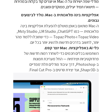
מודלי שפה ישירות על ה‑Mac או יוצרים קוד בקלות ובמהירות
— תישארו תמיד יעילים, ממוקדים ומוגנים.
אפליקציות בינה מלאכותית ב‑Mac. נולד לביצועים
גבוהים.
ה‑Mac מותאם באופן מושלם להפעלת אפליקציות בינה
מלאכותית — כמו ChatGPT, ‏LM Studio, ‏Msty Studio,
‏Topaz Video ו‑Topaz Photo — כדי שתוכלו ללמוד מהר
יותר, לחשוב בדרכים חדשות ולהשיג יותר בכל יום.
כלי AI באפליקציות. Mac יוצר קסם.
השתמשו בכלים חכמים כדי לשחרר רמות חדשות של
פרודוקטיביות ויצירתיות — החל מעריכת תמונות
ב‑Photoshop, דרך עיבוד מודלים תלת־ממדיים
ב‑Shapr3D, ועד יצירת סרטים ב‑Final Cut Pro.