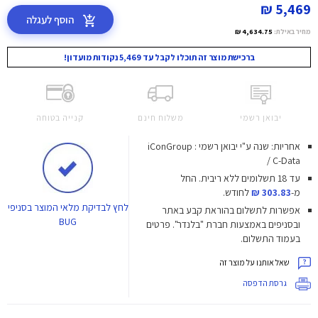
5,469 ₪
הוסף לעגלה
מחיר באילת:
4,634.75 ₪
ברכישת מוצר זה תוכלו לקבל עד 5,469 נקודות מועדון!
יבואן רשמי
משלוח חינם
קנייה בטוחה
אחריות: שנה ע"י יבואן רשמי : iConGroup
/ C-Data
עד 18 תשלומים ללא ריבית.
החל
מ-
303.83 ₪
לחודש.
לחץ
לבדיקת מלאי המוצר בסניפי
אפשרות לתשלום בהוראת קבע באתר
BUG
ובסניפים באמצעות חברת "בלנדר". פרטים
בעמוד התשלום.
שאל אותנו על מוצר זה
גרסת הדפסה