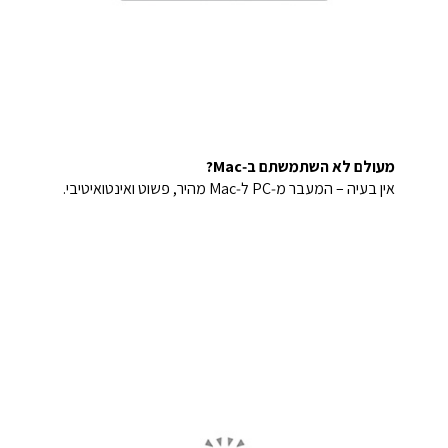
מעולם לא השתמשתם ב‑Mac?
אין בעיה – המעבר מ‑PC ל‑Mac מהיר, פשוט ואינטואיטיבי.