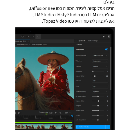
בעולם.
הריצו אפליקציות ליצירת תמונות כמו DiffusionBee,
אפליקציות LLM כמו Msty Studio ו-LM Studio,
ואפליקציות לשיפור וידאו כמו Topaz Video.