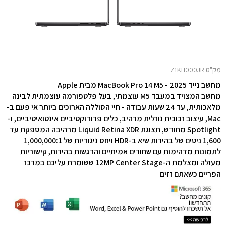
מק"ט Z1KH000JR
מחשב נייד MacBook Pro 14 M5 - 2025 מבית Apple
מחשב המצויד במעבד M5 עוצמתי, בעל פלטפורמה עוצמתית לבינה
מלאכותית, עד 24 שעות עבודה - חיי הסוללה הארוכים ביותר אי פעם ב-
Mac, עיצוב זכוכית נוזלית מרהיב, כלים פרודוקטיביים אינטואיטיביים, ו-
Spotlight מחודש, תצוגת Liquid Retina XDR מרהיבה המספקת עד
1,600 ניטים של בהירות שיא ב-HDR ויחס ניגודיות של 1,000,000:1
לתמונות מדהימות עם שחורים אמיתיים והדגשות בהירות, קישוריות
מעולה ומצלמת ה-12MP Center Stage ששומרת עליכם במרכז
הפריים כשאתם זזים