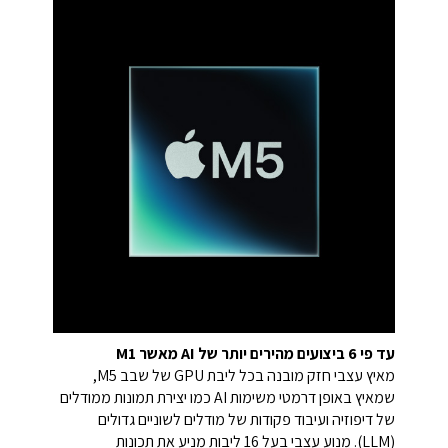
עד פי 6 ביצועים מהירים יותר של AI מאשר M1
מאיץ עצבי חזק מובנה בכל ליבת GPU של שבב M5,
שמאיץ באופן דרמטי משימות AI כמו יצירת תמונות ממודלים
של דיפוזיה ועיבוד פקודות של מודלים לשוניים גדולים
(LLM). מנוע עצבי בעל 16 ליבות מניע את תכונות