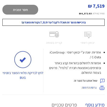
7,519 ₪
חסר זמנית
מחיר באילת:
6,372.03 ₪
ברכישת מוצר זה תוכלו לקבל עד 7,519 נקודות מועדון!
יבואן רשמי
קנייה בטוחה
אחריות: שנה ע"י יבואן רשמי : iConGroup
/ C-Data
אפשרות לתשלום בהוראת קבע באתר
ובסניפים באמצעות חברת "בלנדר". פרטים
בעמוד התשלום.
לחץ
לבדיקת מלאי המוצר בסניפי
BUG
שאל אותנו על מוצר זה
גרסת הדפסה
מידע נוסף
פרטים טכניים