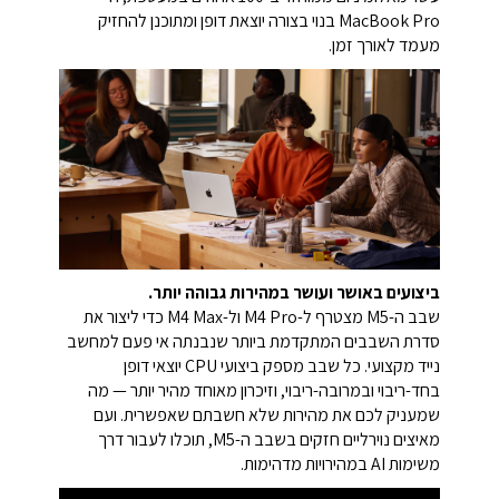
MacBook Pro בנוי בצורה יוצאת דופן ומתוכנן להחזיק
מעמד לאורך זמן.
ביצועים
באושר ועושר במהירות גבוהה יותר.
שבב ה-M5 מצטרף ל-M4 Pro ול-M4 Max כדי ליצור את
סדרת השבבים המתקדמת ביותר שנבנתה אי פעם למחשב
נייד מקצועי. כל שבב מספק ביצועי CPU יוצאי דופן
בחד-ריבוי ובמרובה-ריבוי, וזיכרון מאוחד מהיר יותר — מה
שמעניק לכם את מהירות שלא חשבתם שאפשרית. ועם
מאיצים נוירליים חזקים בשבב ה-M5, תוכלו לעבור דרך
משימות AI במהירויות מדהימות.