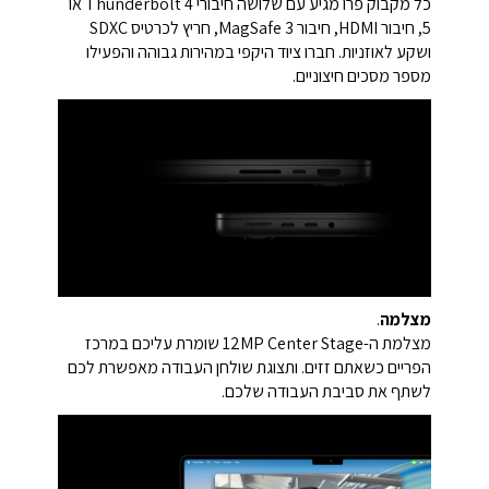
כל מקבוק פרו מגיע עם שלושה חיבורי Thunderbolt 4 או
5, חיבור HDMI, חיבור MagSafe 3, חריץ לכרטיס SDXC
ושקע לאוזניות. חברו ציוד היקפי במהירות גבוהה והפעילו
מספר מסכים חיצוניים.
מצלמה
.
מצלמת ה-12MP Center Stage שומרת עליכם במרכז
הפריים כשאתם זזים. ותצוגת שולחן העבודה מאפשרת לכם
לשתף את סביבת העבודה שלכם.