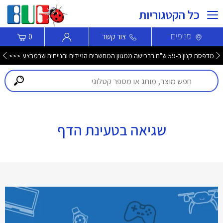
כל הקטגוריות
סניפים
צור קשר
0
מדפסת קנון ב-59 ש"ח ברכישה ממגוון המחשבים הניידים והנייחים שבמבצע >>>
שגיאה בטעינת הדף