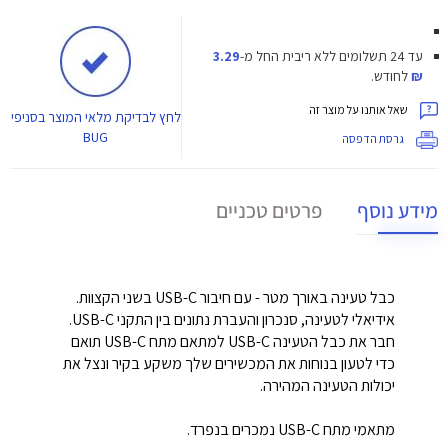
עד 24 תשלומים ללא ריבית
החל מ-
3.29
₪
לחודש.
שאל אותנו על מוצר זה
לחץ
לבדיקת מלאי המוצר בסניפי
BUG
גרסת הדפסה
מידע נוסף
פרטים טכניים
כבל טעינה באורך מטר - עם חיבור USB-C בשני הקצוות.
אידיאלי לטעינה, סנכרון והעברת נתונים בין התקני USB-C.
חבר את כבל הטעינה USB-C למתאם מתח USB-C תואם
כדי לטעון בנוחות את המכשירים שלך משקע בקיר ונצל את
יכולות הטעינה המהירה.
מתאמי מתח USB-C נמכרים בנפרד.