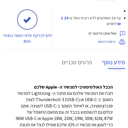
עד 24 תשלומים ללא ריבית
החל מ-
3.29
₪
לחודש.
שאל אותנו על מוצר זה
לחץ
לבדיקת מלאי המוצר בסניפי
BUG
גרסת הדפסה
מידע נוסף
פרטים טכניים
הכבל האולטימטיבי למכשיר ה- Apple שלכם
חברו את המכשיר שלכם עם מחבר ה- Lightning למכשיר
התומך ב-USB-C או Thunderbolt 3 (USB-C) לצורך
סנכרון וטעינה, או לאייפד התומך ב-USB-C לטעינה. אתם
יכולים גם להשתמש בכבל זה עם מתאם החשמל של
Apple 18W, 20W, 29W, 30W, 61W, 87W או 96W USB-C
כדי לטעון את מכשיר ה-iOS שלכם ואפילו לנצל את תכונת