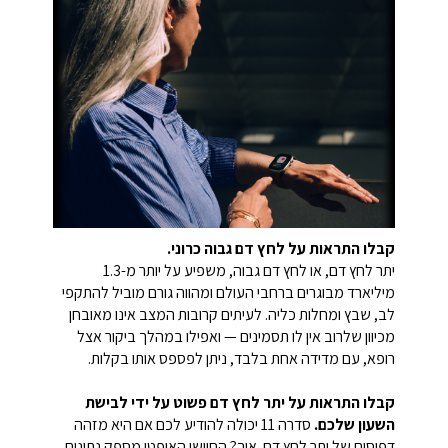
קבלו התראות על לחץ דם גבוה כרוני.
יתר לחץ דם, או לחץ דם גבוה, משפיע על יותר מ-1.3
מיליארד מבוגרים ברחבי העולם ומהווה גורם מוביל להתקפי
לב, שבץ ומחלות כליה. לעיתים קרובות המצב אינו מאובחן
מכיוון שלרוב אין לו תסמינים — ואפילו במהלך ביקור אצל
רופא, עם מדידה אחת בלבד, ניתן לפספס אותו בקלות.
קבלו התראות על יתר לחץ דם פשוט על ידי לבישת
השעון שלכם.
סדרה 11 יכולה להודיע לכם אם היא מזהה
דפוסים של יתר לחץ דם. איך? החיישן האופטי מספק נתונים