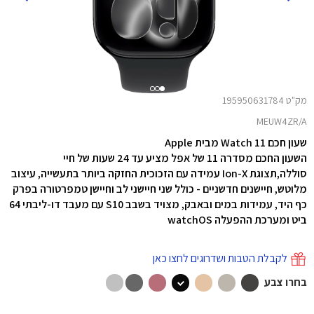
מק"ט 195950631784
MEUW4ZR/A
שעון חכם Watch 11 מבית Apple
השעון החכם מסדרה 11 של אפל מציע עד 24 שעות של חיי
סוללה,תצוגת Ion-X עמידה עם הזכוכית החזקה ביותר בתעשייה, עיצוב
מלוטש, חיישנים חדשניים - כולל שני חיישני לב וחיישן טמפרטורה בפרק
כף היד, עמידות במים ובאבק, מצויד בשבב S10 עם מעבד דו-ליבתי 64
ביט ומערכת ההפעלה watchOS
לקבלת הטבות ושדרוגים לחצו כאן
בחרו צבע