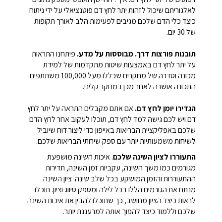
לאלגוריתם שיכול לזהות יתר לחץ דם פוטנציאלי על ידי ניתוח
כיצד כלי הדם שלכם מגיבים לפעימות הלב לאורך תקופות
של 30 יום.
תובנות פורצות דרך.
מבוססות על מדע.
פיתחנו התראות
על יתר לחץ דם באמצעות שיטות מתקדמות של למידת
מכונה וסדרה של מחקרים שכללו מעל 100,000 משתתפים.
התכונה אושרה לאחר מכן במחקר קליני.
הגדירו יומן לחץ דם.
אם אתם מקבלים התראה על יתר לחץ
דם ויש לכם גישה למד לחץ דם, תוכלו לעקוב אחר לחץ הדם
שלכם באפליקציית הבריאות באייפון כדי ליצור דוח שיוביל
לשיחות משמעותיות יותר עם ספק שירותי הבריאות שלכם.
התעוררו לציון השינה שלכם
. איכות השינה מושפעת
מגורמים כמו משך השינה, עקביות זמן השינה, תדירות
ההתעוררות והזמן המושקע בכל שלב שינה. ציון השינה
מנתח את הגורמים הללו בכל לילה ומספק סיווג וציון. תוכלו
לראות כיצד הציון מחושב, כך שתוכלו להבין את איכות השינה
שלכם וללמוד כיצד להפוך אותה למרעננת יותר.