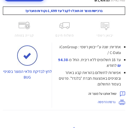
מחיר באילת:
1,439.83 ₪
ברכישת מוצר זה תוכלו לקבל עד 1,699 נקודות מועדון!
יבואן רשמי
משלוח חינם
קנייה בטוחה
אחריות: שנה ע"י יבואן רשמי : iConGroup
/ C-Data
עד 18 תשלומים ללא ריבית.
החל מ-
94.38
₪
לחודש.
לחץ
לבדיקת מלאי המוצר בסניפי
אפשרות לתשלום בהוראת קבע באתר
BUG
ובסניפים באמצעות חברת "בלנדר". פרטים
בעמוד התשלום.
שאל אותנו על מוצר זה
גרסת הדפסה