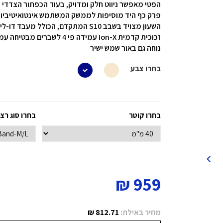
הפטי מאפשר ניווט חלק ומדויק, בעוד הכפתור הצדדי
פרק כף היד מוסיפות לממשק המשתמש אינטואיטיביות
השעון מצויד בשבב S10 המתקדם, הכולל מעבד דו-ליבתי 64 סיביות ומנוע נוירוני בעל 4 ליבות
נוחה גם באור שמש ישיר
בחרו צבע
בחרו קוטר
בחרו סוג רצ
959 ₪
מחיר באילת:
812.71 ₪