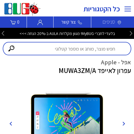
כל הקטגוריות
סניפים
צור קשר
0
בלעדי לחברי MyBUG! מגוון מקלדות AULA ב-20% הנחה >>>
אפל - Apple
עפרון לאייפד MUWA3ZM/A