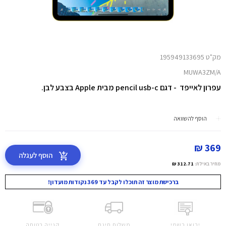
מק"ט 195949133695
MUWA3ZM/A
עפרון לאייפד - דגם pencil usb-c מבית Apple בצבע לבן.
הוסף להשוואה
369 ₪
הוסף לעגלה
מחיר באילת:
312.71 ₪
ברכישת מוצר זה תוכלו לקבל עד 369 נקודות מועדון!
יבואן רשמי
משלוח חינם
קנייה בטוחה