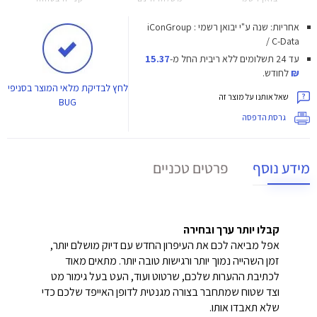
אחריות: שנה ע"י יבואן רשמי : iConGroup
/ C-Data
עד 24 תשלומים ללא ריבית
החל מ-
15.37
₪
לחודש.
לחץ
לבדיקת מלאי המוצר בסניפי
שאל אותנו על מוצר זה
BUG
גרסת הדפסה
מידע נוסף
פרטים טכניים
קבלו יותר ערך ובחירה
אפל מביאה לכם את העיפרון החדש עם דיוק מושלם יותר,
זמן השהייה נמוך יותר ורגישות טובה יותר. מתאים מאוד
לכתיבת ההערות שלכם, שרטוט ועוד, העט בעל גימור מט
וצד שטוח שמתחבר בצורה מגנטית לדופן האייפד שלכם כדי
שלא תאבדו אותו.