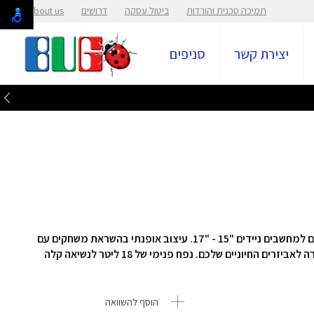
תמיכה טכנית והורדות
ביטול עסקה
דרושים
About us
יצירת קשר
סניפים
תיק גב BP1501G ROG מבית Asus בצבע שחור, מתאים למחשבים ניידים "15 - "17. עיצוב אופנתי בהשראת משחקים עם
דפוס טקסט סייבר ולוגו ROG, כיס חיצוני עם גישה מהירה לאביזרים החיוניים שלכם. נפח פנימי של 18 ליטר לנשיאה קלה
הוסף להשוואה