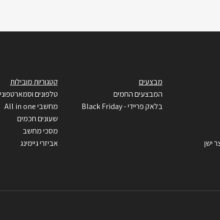
מבצעים
קטגוריות מובילות
המבצעים החמים
טלפונים וסמארטפוני
בלאק פריידי - Black Friday
מחשבי All in one
שעונים חכמים
מסכי מחשב
ר ישן
אביזרי גיימינג