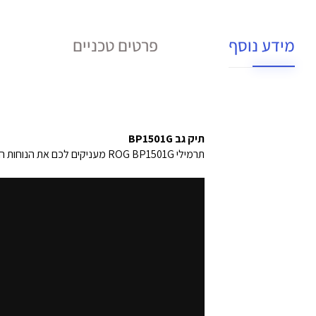
מידע נוסף
פרטים טכניים
תיק גב
BP1501G
תרמילי ROG BP1501G מעניקים לכם את הנוחות המקסימלית עם שטח רחב של AirMesh בגב התרמיל.