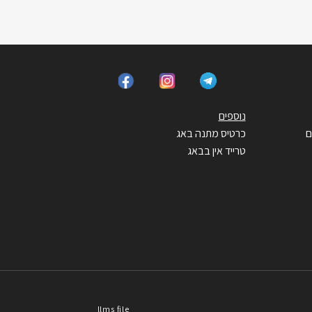
נוספים
ם
כרטיס מתנה באג
טרייד אין בבאג
llms file