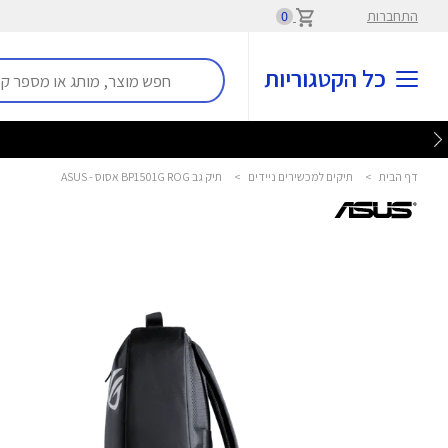
התחברות
0
כל הקטגוריות
דף הבית
>
תיקים למכשירים ניידים
>
תיק גב BP1501G ROG אסוס - ASUS