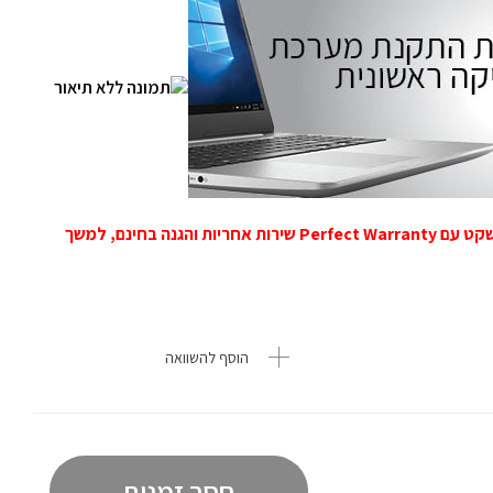
רשמו עוד היום את המוצר שלכם באתר ותיהנו מראש שקט עם Perfect Warranty שירות אחריות והגנה בחינם, למשך
הוסף להשוואה
חסר זמנית