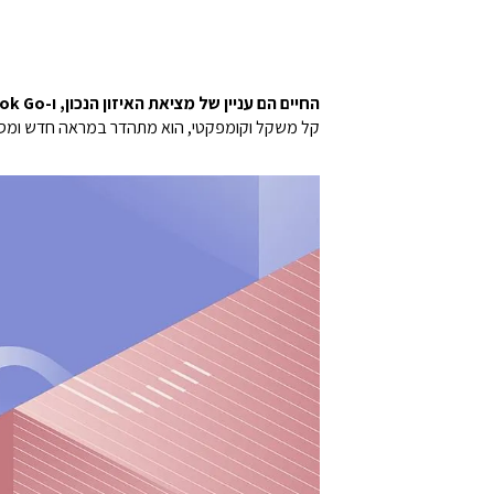
החיים הם עניין של מציאת האיזון הנכון, ו-ASUS Vivobook Go מספק בדיוק את זה.
קל משקל וקומפקטי, הוא מתהדר במראה חדש ומסוגנ