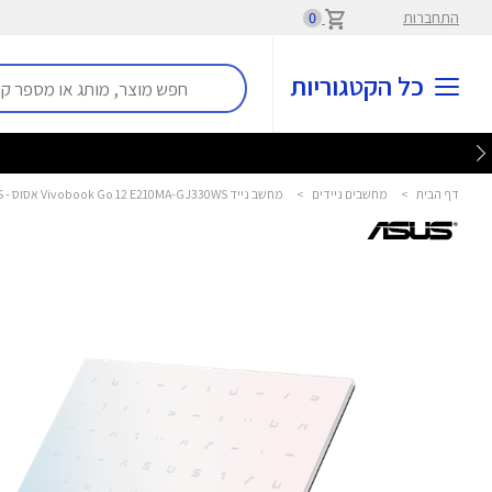
התחברות
0
כל הקטגוריות
דף הבית
>
מחשבים ניידים
>
מחשב נייד Vivobook Go 12 E210MA-GJ330WS אסוס - ASUS