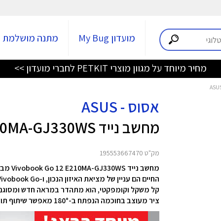
מועדון My Bug
מתנה מושלמת
מחיר מיוחד על מגוון מוצרי PETKIT לחברי מועדון >>
אסוס - ASUS
מחשב נייד Vivobook Go 12 E210MA-GJ330WS
מק"ט 195553667470
מחשב נייד Vivobook Go 12 E210MA-GJ330WS מבית ASUS
החיים הם עניין של מציאת האיזון הנכון, ו-ASUS Vivobook Go מספק בדיוק את זה.
קל משקל וקומפקטי, הוא מתהדר במראה חדש ומסוגנן 
ציר מעוצב בחוכמה הנפתח ב-180° מאפשר שיתוף תוכן או שיתוף פעולה עם חברים בצורה פשוטה ונוחה.