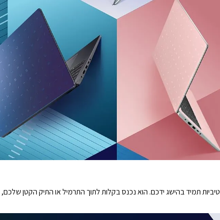
י והקל, הפרודוקטיביות תמיד בהישג ידכם. הוא נכנס בקלות לתוך התרמיל או התיק הקטן ש