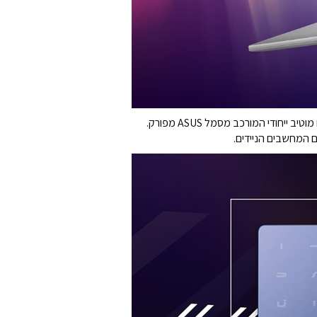
המכסה מעוטר בקווים מודרניים, יחד עם מוטיב ייחודי המורכב מסמל ASUS מפורק.