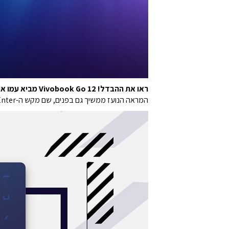
ראו את ההבדל! Vivobook Go 12 מביא עמו אווירה צעירה שמבדילה אותו מהשאר.
המראה הנועז ממשיך גם בפנים, שם מקש ה-Enter הצהוב הבוהק תופס את מרכז הבמה. זהו עיצוב שלא נראה כמותו בעבר בעולם המחשבים הניידים.