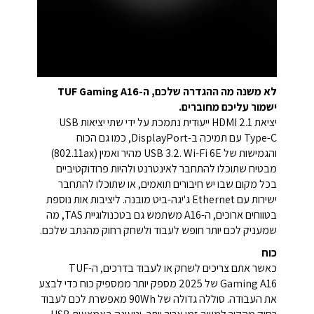
לא משנה מה ההגדרה שלכם, ה-TUF Gaming A16
ישמור עליכם מחוברים.
יציאת HDMI 2.1 ייעודית נתמכת על ידי שתי יציאות USB
Type-C עם תמיכה ב-DisplayPort, כמו גם הכוח
והגמישות של USB 3.2. Wi-Fi 6E מהיר ואמין (802.11ax)
מבטיח שתוכלו להתחבר לאינטרנט ולהיות פרודוקטיביים
בכל מקום שבו יש חיבורים תואמים, או שתוכלו להתחבר
ישירות עם Ethernet ג'יגה-ביט מובנה. ליציבות אות נוספת
בטווחים ארוכים, ה-A16 משתמש גם בטכנולוגיית TAS, מה
שמעניק לכם יותר חופש לעבוד ולשחק רחוק מהנתב שלכם.
כוח
כאשר אתם צריכים לשחק או לעבוד בדרכים, ה-TUF
Gaming A16 של 2025 מספק יותר ממספיק כוח כדי לבצע
את העבודה. סוללה גדולה של 90Wh מאפשרת לכם לעבוד