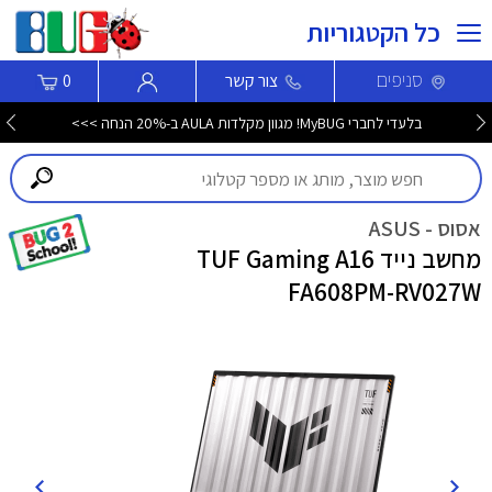
כל הקטגוריות
סניפים
צור קשר
0
בלעדי לחברי MyBUG! מגוון מקלדות AULA ב-20% הנחה >>>
אסוס - ASUS
מחשב נייד TUF Gaming A16
FA608PM-RV027W