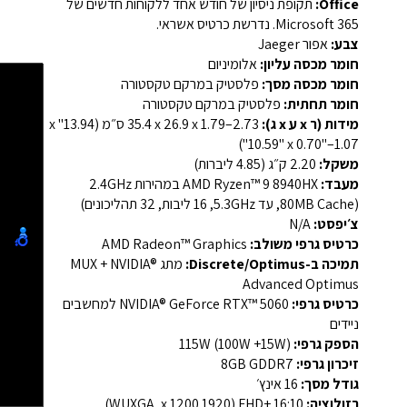
Office:
תקופת ניסיון של חודש אחד ללקוחות חדשים של
Microsoft 365. נדרשת כרטיס אשראי.
צבע:
אפור Jaeger
חומר מכסה עליון:
אלומיניום
חומר מכסה מסך:
פלסטיק במרקם טקסטורה
חומר תחתית:
פלסטיק במרקם טקסטורה
מידות (ר x ע x ג):
‎35.4 x 26.9 x 1.79–2.73 ס״מ (13.94" x
10.59" x 0.70"–1.07")‏
משקל:
‎2.20 ק״ג (4.85 ליברות)‏
מעבד:
AMD Ryzen™ 9 8940HX במהירות 2.4GHz
(‎80MB Cache, עד 5.3GHz, ‏16 ליבות, ‏32 תהליכונים)‏
צ׳יפסט:
N/A
כרטיס גרפי משולב:
AMD Radeon™ Graphics‏
תמיכה ב-Discrete/Optimus:
מתג MUX + NVIDIA®
Advanced Optimus‏
כרטיס גרפי:
NVIDIA® GeForce RTX™ 5060 למחשבים
ניידים
הספק גרפי:
‎115W (100W +15W)‏
זיכרון גרפי:
‎8GB GDDR7‏
גודל מסך:
‎16 אינץ׳‏
רזולוציה:
FHD+ ‎16:10‏ (1920 x 1200, ‏WUXGA)‏