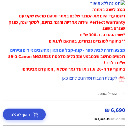
הגנה לשנה במתנה
רשמו עוד היום את המוצר שלכם באתר ותיהנו מראש שקט עם
Perfect Warranty שירות אחריות והגנה בחינם, למשך שנה, מנזק
שנגרם בשוגג.
*שווי ההטבה, כ-300 ש"ח
**בתוקף למוצרים נבחרים, בהתאם לתנאים
מבצע חזרה לבית ספר - קנה-קבל עם מגוון מחשבים ניידים ונייחים
רוכשים מחשב שבמבצע ומקבלים מדפסת Canon MG2551S ב-59
ש"ח בלבד!
בתוקף עד ה-31.8.26 או עד גמר המלאי, המוקדם מביניהם!
לקבלת הטבות ושדרוגים לחצו כאן
הוסף להשוואה
6,690 ₪
הוסף לעגלה
מחיר באילת:
5,669.49 ₪