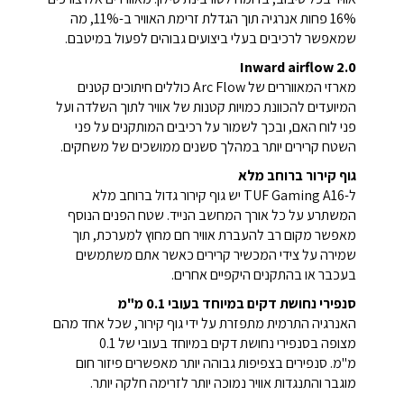
16% פחות אנרגיה תוך הגדלת זרימת האוויר ב-11%, מה
שמאפשר לרכיבים בעלי ביצועים גבוהים לפעול במיטבם.
Inward airflow 2.0
מארזי המאווררים של Arc Flow כוללים חיתוכים קטנים
המיועדים להכוונת כמויות קטנות של אוויר לתוך השלדה ועל
פני לוח האם, ובכך לשמור על רכיבים המותקנים על פני
השטח קרירים יותר במהלך סשנים ממושכים של משחקים.
גוף קירור ברוחב מלא
ל-TUF Gaming A16 יש גוף קירור גדול ברוחב מלא
המשתרע על כל אורך המחשב הנייד. שטח הפנים הנוסף
מאפשר מקום רב להעברת אוויר חם מחוץ למערכת, תוך
שמירה על צידי המכשיר קרירים כאשר אתם משתמשים
בעכבר או בהתקנים היקפיים אחרים.
סנפירי נחושת דקים במיוחד בעובי 0.1 מ"מ
האנרגיה התרמית מתפזרת על ידי גוף קירור, שכל אחד מהם
מצופה בסנפירי נחושת דקים במיוחד בעובי של 0.1
מ"מ. סנפירים בצפיפות גבוהה יותר מאפשרים פיזור חום
מוגבר והתנגדות אוויר נמוכה יותר לזרימה חלקה יותר.