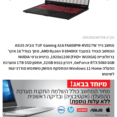
מק"ט 199291048706
מחשב נייד TUF Gaming A16 FA608PM-RV027W מבית ASUS
המחשב מצויד במעבד AMD Ryzen 9 8940HX,
מסך בגודל 16 אינץ'
ברזולוציית 1920x1200 (FHD+ WUXGA),
כרטיס גרפי NVIDIA
GeForce RTX 5060 8GB,
זיכרון בנפח 32GB, אחסון 1TB SSD ומערכת
הפעלה Windows 11 Home המספקת ממשק משתמש מודרני ונוח
לשימוש