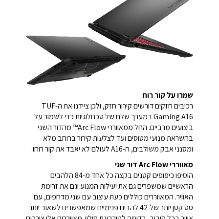
שמרו על קור רוח
רכיבים חזקים דורשים קירור חזק, ולכן ציידנו את ה-TUF
Gaming A16 במערך שלם של טכנולוגיות כדי לשמור על
ביצועים מרביים. החל ממאווררי Arc Flow™ מהדור השני
בהשראת מנועי מטוסים ועד לצלעות קירור ברוחב מלא
ומסנני אבק משולבים, ה-A16 לעולם לא יאבד את קור רוחו.
מאווררי Arc Flow דור שני
הוסיפו כיפופים קטנים בקצה כל אחד מ-84 הלהבים
הראשיים שמשפרים גם את יעילות המנוע וגם את זרימת
האוויר. המאווררים כוללים כעת עיצוב עם שני מדחפים, עם
סט קטן יותר של 42 להבים פנימיים שמאפשרים לשאוב יותר
אוויר בכל סיבוב, בדומה לטורבינת סילון. מאווררים אלו צורכים