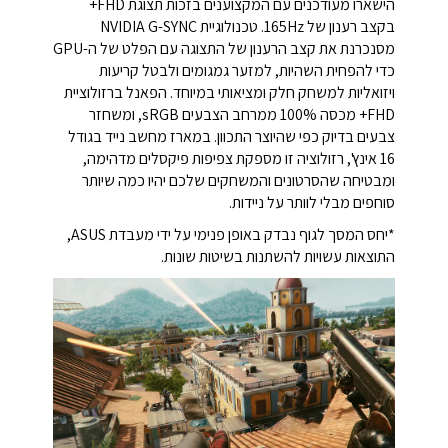
הישארו מעודכנים עם המקצוענים בזכות תצוגת FHD+
בקצב רענון של 165Hz. טכנולוגיית NVIDIA G-SYNC
מסנכרנת את קצב הרענון של התצוגה עם הפלט של ה-GPU
כדי להפחית השהיות, למזער גמגומים ולבטל קריעות
ויזואליות למשחק חלק ומציאותי במיוחד. הפאנל ברזולוציית
FHD+ מכסה 100% ממרחב הצבעים sRGB, ומשחזר
צבעים בדיוק כפי שהיוצר התכוון. במארז מחשב נייד בגודל
16 אינץ', רזולוציה זו מספקת צפיפות פיקסלים מדהימה,
ומבטיחה שהסרטונים והמשחקים שלכם יהיו כמה שיותר
סוחפים מבלי לוותר על ניידות.
*יחס המסך לגוף נבדק באופן פנימי על ידי מעבדת ASUS,
התוצאות עשויות להשתנות בשיטות שונות.