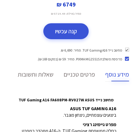
6749 ₪
מחיר באילת:
5719.49 ₪
קנה עכשיו
מחשב נייד TUF Gaming A16. מחיר: 6,690 ₪.
מדפסת משולבת PIXMA MG2551S
. מחיר: 59 ₪ (במקום 169 ₪).
מידע נוסף
פרטים טכניים
שאלות ותשובות
מחשב נייד TUF Gaming A16 FA608PM-RV027W ASUS
ASUS TUF GAMING A16
ביצועים עוצמתיים, ניצחון מוגבר.
מפרט גיימינג רציני
כחלק ממשפחת TUF Gaming, ה-A16 מתהדר במפרט