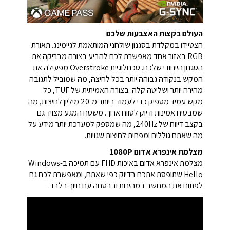
העולם בקצות האצבעות שלכם
הצטיידו במקלדת בסגנון שולחני המותאמת לגיימינג. תאורת
RGB באזור אחד מאפשרת לכם להביע בצורה מבריקה את
הסגנון הייחודי שלכם. טכנולוגיית Overstroke מפעילה את
המקש בנקודה גבוהה יותר בכל לחיצה, מה שמוביל לתגובה
מהירה יותר ושליטה קלה. בצורה האמיתית של TUF, כל
מקש עמיד מספיק כדי לעמוד ביותר מ-20 מיליון לחיצות, מה
שמבטיח אמינות ודיוק לטווח ארוך. משטח המגע מצויד גם
בקצב דיווח של 240Hz, מה שמספק למערכת יותר מידע על
מה שאתם גוללים ומפחית לחיצות שגויות.
מצלמת אינפרא אדום 1080P
מצלמת אינפרא אדום באיכות FHD עם תמיכה ב-Windows
Hello שתופסת אתכם בדיוק כפי שאתם, ומאפשרת לכם גם
לפתוח את המחשב במהירות ובבטחה עם חיוך בלבד.