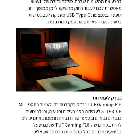
לבצע את המשימות שלכם. סוללה גדולה של 90Wh
מאפשרת לכם לעבוד רחוק מהשקע לזמן ממושך יותר,
וטעינה באמצעות USB Type-C מעניקה לכם גמישות
בטעינה אם השארתם את ספק הכוח בבית.
נבדק לעמידות
TUF Gaming F16 נבדק בקפדנות כדי לעמוד בתקני MIL-
STD-810H לעמידות בפני רעידות ופגיעות, וכן לביצועים
בגבהים גבוהים ובטמפרטורות גבוהות ונמוכות. אתם יכולים
להיות בטוחים שה-TUF Gaming F16 שלכם יפעל
בביצועים מרביים בכל מקום שתצטרכו לנסוע אליו.