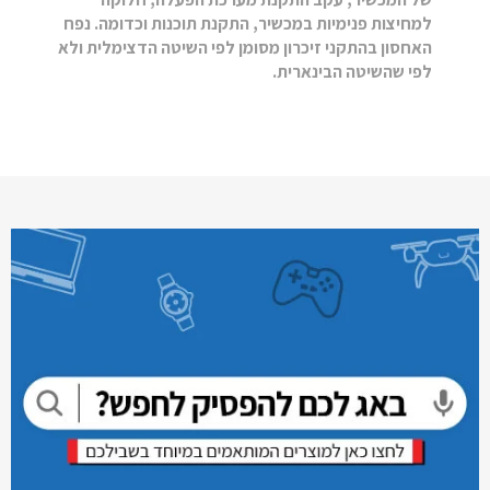
למחיצות פנימיות במכשיר, התקנת תוכנות וכדומה. נפח
האחסון בהתקני זיכרון מסומן לפי השיטה הדצימלית ולא
לפי שהשיטה הבינארית.