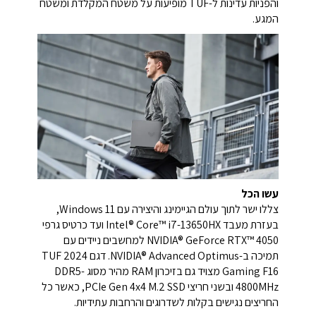
והפניות עדינות ל-TUF מופיעות על משטח המקלדת ומשטח
המגע.
עשו הכל
צללו ישר לתוך עולם הגיימינג והיצירה עם Windows 11,
בעזרת מעבד Intel® Core™ i7-13650HX ועד כרטיס גרפי
NVIDIA® GeForce RTX™ 4050 למחשבים ניידים עם
תמיכה ב-NVIDIA® Advanced Optimus. דגם 2024 TUF
Gaming F16 מצויד גם בזיכרון RAM מהיר מסוג DDR5-
4800MHz ובשני חריצי PCIe Gen 4x4 M.2 SSD, כאשר כל
החריצים נגישים בקלות לשדרוגים והרחבות עתידיות.