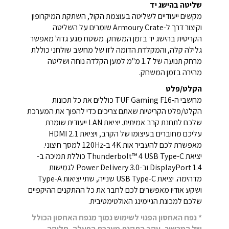
שליטה בהישג יד
מקשים ייעודיים לשליטה בעוצמת הקול, השתקת המיקרופון
וקיצור דרך ל-Armoury Crate שומרים על השליטה
הקריטית בהישג יד בזמן המשחק. משטח מגע גדול מאפשר
גלילה קלה, והמקלדת הדומה לזו של מחשב שולחני כוללת
מרחק תנועה של 1.7 מ"מ למען הקלדה נוחה ושליטה
מהירה בזמן המשחק.
הקלט/פלט
מחשבי ה-TUF Gaming F16 כוללים את כל תכונות
הקלט/פלט הקריטיות שאתם צריכים כדי להפוך את המערכת
שלכם לתחנת קרב אמיתית. יציאת LAN ייעודית שומרת
עליכם מחוברים בעיצומו של הקרב, ויציאת HDMI 2.1
מאפשרת לכם להעביר אות 4K ב-120Hz למסך חיצוני.
יציאת Thunderbolt™ 4 USB Type-C כוללת תמיכה ב-
DisplayPort 1.4 וב-Power Delivery 3.0 לגמישות
מדהימה. יציאת USB Type-C שנייה, שתי יציאות Type-A
ושקע אודיו מאפשרים לכם לחבר את כל ההתקנים ההיקפיים
שלכם למכונת הגיימינג האולטימטיבית.
* נפח האחסון הפנוי לשימוש נמוך מנפח האחסון הכולל
של המכשיר, עקב התקנת מערכת הפעלה, חלוקה