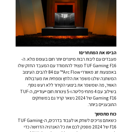
הביסו את המתחרים!
מעבדים עם ליבות רבות מייצרים יותר חום בעומס מלא. ה-
TUF Gaming F16 מצויד להתמודד עם המעבד החזק שלו
באמצעות זוג מאווררי Arc Flow™ עם 84 להבים. העיצוב
המשתנה שלנו משפר את הלחץ ומפחית את מערבולות
האוויר, מה שמשפר את ביצועי הקירור ללא רעש נוסף.
בשילוב עם 4 פתחי פליטה ו-5 צינורות חום ייעודיים, ה-TUF
Gaming F16 של 2024 נשאר קריר גם במשחקים
התובעניים ביותר.
כוח מתמשך
כשאתם צריכים לשחק או לעבוד בדרכים, ה-TUF Gaming
F16 של 2024 מספק לכם את כל האנרגיה הדרושה כדי