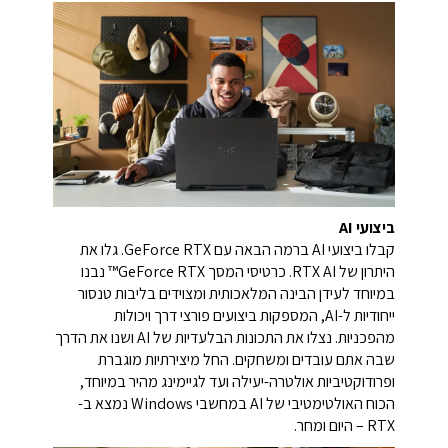
ביצועי AI
קבלו ביצועי AI ברמה הבאה עם GeForce RTX. גלו את
היתרון של RTX AI. כרטיסי המסך GeForce RTX™ נבנו
במיוחד לעידן הבינה המלאכותית ומצוידים בליבות טנסור
ייחודיות ל-AI, המספקות ביצועים פורצי דרך ויכולות
מהפכניות. נצלו את התכונות הבלעדיות של AI ושנו את הדרך
שבה אתם עובדים ומשחקים. החל מיצירתיות מוגברת
ופרודוקטיביות אולטרה-יעילה ועד לגיימינג מהיר במיוחד,
הכוח האולטימטיבי של AI במחשבי Windows נמצא ב-
RTX – היום ומחר.