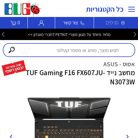
כל הקטגוריות
סניפים
צור קשר
0
מחיר מיוחד על מגוון מוצרי PETKIT לחברי מועדון >>
אסוס - ASUS
מחשב נייד TUF Gaming F16 FX607JU-
N3073W