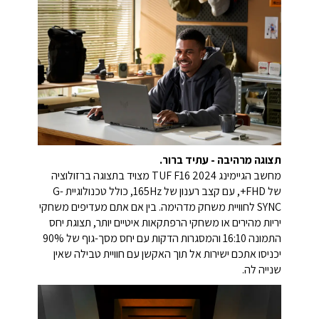
תצוגה מרהיבה - עתיד ברור.
מחשב הגיימינג TUF F16 2024 מצויד בתצוגה ברזולוציה
של FHD+, עם קצב רענון של 165Hz, כולל טכנולוגיית G-
SYNC לחוויית משחק מדהימה. בין אם אתם מעדיפים משחקי
יריות מהירים או משחקי הרפתקאות איטיים יותר, תצוגת יחס
התמונה 16:10 והמסגרות הדקות עם יחס מסך-גוף של 90%
יכניסו אתכם ישירות אל תוך האקשן עם חוויית טבילה שאין
שנייה לה.