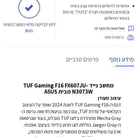
אפשרות לתשלום בהוראת קבע באתר
ובסניפים באמצעות חברת "בלנדר". פרטים
בעמוד התשלום.
לחץ
לבדיקת מלאי המוצר בסניפי
שאל אותנו על מוצר זה
BUG
גרסת הדפסה
מידע נוסף
פרטים טכניים
מחשב נייד TUF Gaming F16 FX607JU-
N3073W מבית
ASUS
עיצוב מעודן
דגם ה-TUF Gaming F16 לשנת 2024 שומר על העיצוב
הקלאסי של סדרת TUF, עם כמה נגיעות חדשות. גרסת ה-
Mecha Gray מתהדרת בלוגו TUF מובלט, בעוד שגרסאות
ה-Jaeger Gray כוללות לוגו חרוט בלייזר בעיצוב אופנתי.
ארבעה משולשים קטנים ממסגרים את פינות המכסה,