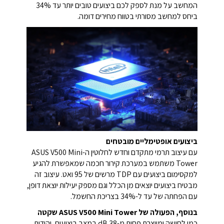
המחשב על מנת לספק לכם ביצועים טובים יותר עד 34%
ביחס למחשב מסורתי בטווח מחירים דומה.
ביצועים אופטימליים מובטחים
עם עיצוב תרמי מתקדם וחדש לחלוטין ה-ASUS V500 Mini
Tower משתמש במערכת קירור חכמה שמאפשרת להגיע
למקסימום ביצועים עם TDP מרשים של 95 ואט. עיצוב זה
מבטיח ביצועים יוצאים מן הכלל וגם מספק יעילות יוצאת דופן,
עם הפחתה של עד ל-34% בצריכת החשמל.
בנוסף, הפעולה של ASUS V500 Mini Tower שקטה
כמו לחישה ומייצרת פחות מ-38 dB במצב ביצועים, והודות