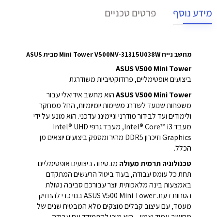
מידע נוסף
פרטים טכניים
מחשב נייח Mini Tower V500MV-31315U038W מבית ASUS
ASUS V500 Mini Tower
ביצועים אופטימליים, פרודוקטיביות משודרגת
ASUS V500 Mini Tower
הוא מחשב אידיאלי עבור
משפחות שנועד לשדרג משימות יומיומיות, החל ממחקר
ולימודים ועד לבידור מודרני וגיימינג עדכני.
הוא מונע על ידי
מעבד Intel®‎ Core™‎ i3, מעבד גרפי Intel® UHD
Graphics וזיכרון DDR5 מהיר ומספק ביצועים יוצאים מן
הכלל.
טכנולוגיה תרמית מעולה
מבטיחה ביצועים אופטימליים
תחת כל עומס עבודה, בעוד ביטול הרעשים המתקדם
באמצעות בינה מלאכותית יוצר עבורכם סביבה נטולת
הסחות דעת.
ASUS V500 Mini Tower בנוי כדי להחזיק
מעמד, עם עיצוב קבלים מוצקים מלא המבטיח שנים של
מחשוב עמיד ואמין – הוא מוכן להתמודד עם עבודה