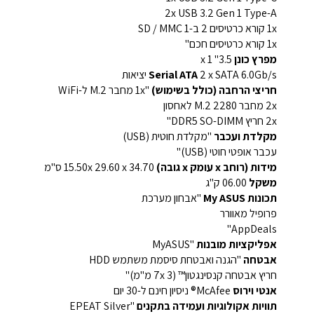
2x USB 3.2 Gen 1 Type-A
1x קורא כרטיסים 2 ב-1 SD / MMC
1x קורא כרטיסים חכם"
מפרץ כונן
3.5" x 1
2 x SATA 6.0Gb/s יציאות
Serial ATA
חריצי הרחבה (כולל בשימוש)
"1x מחבר M.2 ל-WiFi
2x מחבר M.2 2280 לאחסון
2x חריץ DDR5 SO-DIMM"
מקלדת ועכבר
"מקלדת חוטית (USB)
עכבר אופטי חוטי (USB)"
מידות (רוחב x עומק x גובה)
15.50x 29.60 x 34.70 ס"מ
משקל
06.00 ק"ג
תכונות My ASUS
"אבחון מערכת
פרופיל מאוורר
AppDeals"
אפליקציות מובנות
"MyASUS
אבטחה
"הגנה ואבטחת סיסמת משתמש HDD
חריץ אבטחה קנסינגטון™ (7x 3 מ"מ)"
אנטי וירוס
McAfee® ניסיון חינם ל-30 יום
תוויות אקולוגיות ועמידה בתקנים
"EPEAT Silver