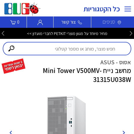
כל הקטגוריות
סניפים
צור קשר
0
מחיר מיוחד על מגוון מוצרי PETKIT לחברי מועדון >>
אסוס - ASUS
מחשב נייח Mini Tower V500MV-
31315U038W