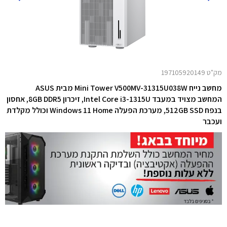
מק"ט 197105920149
מחשב נייח Mini Tower V500MV-31315U038W מבית ASUS
המחשב מצויד במעבד Intel Core i3-1315U,
זיכרון 8GB DDR5, אחסון
בנפח 512GB SSD, מערכת הפעלה Windows 11 Home וכולל
מקלדת
ועכבר