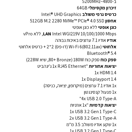
ב-4800~5200MHz
זיכרון מקסימלי
64GB
כרטיס גרפי משולב
Intel® UHD Graphics
אחסון
512GB M.2 2280 NVMe™ PCIe® 4.0 SSD
כונן אופטי
ללא כונן אופטי
Intel WGI219V 10/100/1000 Mbps, ללא vPro
LAN
אודיו
אודיו 7.1 ערוצים באיכות גבוהה
אלחוטי
Wi-Fi 6(802.11ax) (דו-פס) 2*2 + כרטיס אלחוטי
Bluetooth® 5.4
ספק כוח
ספק כוח 180W (80+ Bronze, שיא 228W)
יציאות אחוריות
"1x RJ45 Ethernet ג'יגהביט
1x HDMI 1.4
1x Displayport 1.4
1x אודיו 7.1 ערוצים (מיקרופון, יציאה, כניסה)
1x מנעול קנסינגטון
4x USB 2.0 Type-A"
יציאות קדמיות
"1x אוזניות
1x USB 3.2 Gen 1 Type-C
2x USB 3.2 Gen 1 Type-A
1x שקע אודיו משולב 3.5 מ"מ
1x USB 3.2 Gen 1 Type-C