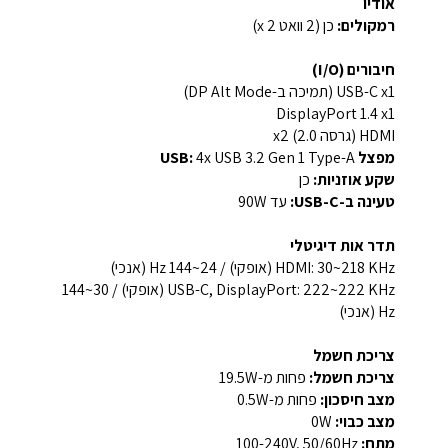
אודיו
רמקולים:
כן (2 וואט x 2)
חיבורים (I/O)
USB-C x1 (תמיכה ב-DP Alt Mode)
DisplayPort 1.4 x1
HDMI (גרסה 2.0) x2
מפצל USB:
‎4x USB 3.2 Gen 1 Type-A‎
שקע אוזניות:
כן
טעינה ב-USB-C:
עד ‎90W‎
תדר אות דיגיטלי
HDMI: ‎30~218 KHz (אופקי) / 24~144 Hz (אנכי)‎
USB-C, DisplayPort: ‎222~222 KHz (אופקי) / 30~144
Hz (אנכי)‎
צריכת חשמל
צריכת חשמל:
פחות מ-‎19.5W‎
מצב חיסכון:
פחות מ-‎0.5W‎
מצב כבוי:
‎0W‎
מתח:
‎100-240V, 50/60Hz‎