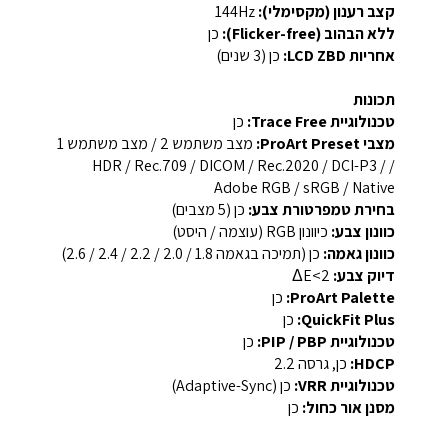
קצב רענון (מקסימלי):
‎144Hz‎
ללא הבהוב (Flicker-free):
כן
אחריות LCD ZBD:
כן (3 שנים)
תכונות
טכנולוגיית Trace Free:
כן
מצבי ProArt Preset:
מצב משתמש 2 / מצב משתמש 1
/ HDR / Rec.709 / DICOM / Rec.2020 / DCI-P3 /
Adobe RGB / sRGB / Native
בחירת טמפרטורת צבע:
כן (5 מצבים)
כוונון צבע:
כיוונון RGB (עוצמה / היסט)
כוונון גאמה:
כן (תמיכה בגאמה 1.8 / 2.0 / 2.2 / 2.4 / 2.6)
דיוק צבע:
‎ΔE<2‎
ProArt Palette:
כן
QuickFit Plus:
כן
טכנולוגיית PIP / PBP:
כן
HDCP:
כן, גרסה ‎2.2‎
טכנולוגיית VRR:
כן (Adaptive-Sync)
מסנן אור כחול:
כן