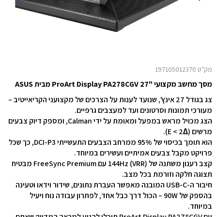
מק"ט 197105012370
מסך מחשב מקצועי "27 ProArt Display PA278CGV מבית ASUS
צג בגודל 27 אינץ', שנועד לענות על הצרכים של מקצועני הקריאייטיב –
מעורכי תמונות וסרטונים ועד למעצבים גרפיים.
הצג מכויל מראש במפעל ומאומת על ידי Calman, ומספק דיוק צבעים
מרשים (∆E < 2).
הוא תומך בכיסוי של 95% ממרחב הצבעים התעשייתי DCI-P3, כך שכל
פרויקט מקבל צבעים אמיתיים ועשירים במיוחד.
קצב רענון משתנה של 144Hz (VRR) עם FreeSync Premium מבטיח
תצוגה חלקה וזורמת בכל מצב.
חיבור ה-USB-C המובנה מאפשר העברת נתונים, שידור וידאו וטעינה
בהספק של 90W – הכול דרך כבל אחד, לפתרון עבודה נוח ויעיל
במיוחד.
עם ProArt Display PA278CGV תוכלו להגיע למראה המדויק שאתם