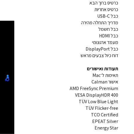
כרטיס ברוך הבא
כרטיס אחריות
כבל USB-C
מדריך התחלה מהירה
כבל חשמל
כבל HDMI
מעמד ארגונומי
כבל DisplayPort
דוח כיול צבעים מראש
תעודות ואישורים
תאימות ל־Mac
אישור Calman
AMD FreeSync Premium
VESA DisplayHDR 400
TÜV Low Blue Light
TÜV Flicker-free
TCO Certified
EPEAT Silver
Energy Star