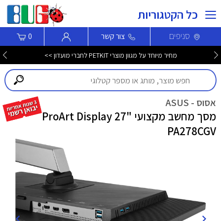
כל הקטגוריות
סניפים
צור קשר
0
מחיר מיוחד על מגוון מוצרי PETKIT לחברי מועדון >>
אסוס - ASUS
מסך מחשב מקצועי "27 ProArt Display
PA278CGV