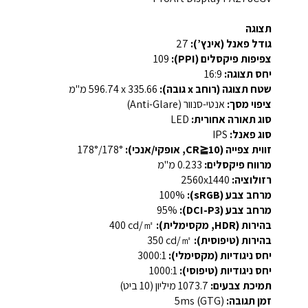
תצוגה
גודל פאנל (אינץ’):
27
צפיפות פיקסלים (PPI):
109
יחס תצוגה:
‎16:9‎
שטח תצוגה (רוחב x גובה):
‎596.74 x 335.66 מ"מ‎
ציפוי מסך:
אנטי-סנוור (Anti-Glare)
סוג תאורה אחורית:
LED
סוג פאנל:
IPS
זווית צפייה (CR≧10, אופקי/אנכי):
‎178°/178°‎
מרווח פיקסלים:
‎0.233 מ"מ‎
רזולוציה:
‎2560x1440‎
מרחב צבע (sRGB):
‎100%‎
מרחב צבע (DCI-P3):
‎95%‎
בהירות (HDR, מקסימלית):
‎400 cd/㎡‎
בהירות (טיפוסית):
‎350 cd/㎡‎
יחס ניגודיות (מקסימלי):
‎3000:1‎
יחס ניגודיות (טיפוסי):
‎1000:1‎
תמיכת צבעים:
‎1073.7 מיליון (10 ביט)‎
זמן תגובה:
‎5ms (GTG)‎