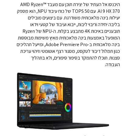
היכנסו אל העתיד של יצירת תוכן עם מעבד AMD Ryzen™
AI 9 HX 370. עם 50 TOPS של כוח עיבוד NPU, הוא מספק
יעילות בינה מלאכותית משודרגת. עם ביצועים מובילים
בליבה יחידה וריבוי ליבות, ייבוא ועיבוד של קטעי וידאו
תובעניים באיכות 4K מתבצע בקלות. ה-NPU של Ryzen
המופעל באמצעות בינה מלאכותית מאיץ משימות מבוססות
בינה מלאכותית ב-Adobe Premiere Pro, ומייעל תהליכים
כגון תמלול דיבור לטקסט, מסגור רצף אוטומטי וזיהוי עריכת
סצנות. תוכלו להתמקד בסיפור סיפורים, ולא בתהליך
העבודה.