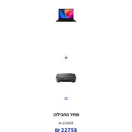
+
=
מחיר החבילה:
22868 ₪
22758 ₪