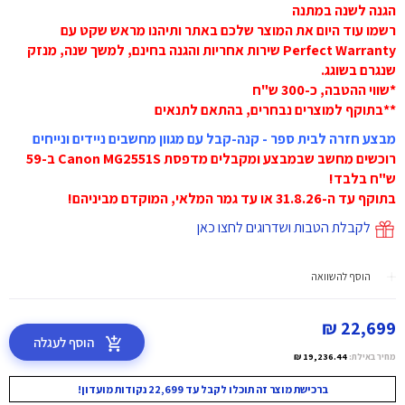
הגנה לשנה במתנה
רשמו עוד היום את המוצר שלכם באתר ותיהנו מראש שקט עם
Perfect Warranty שירות אחריות והגנה בחינם, למשך שנה, מנזק
שנגרם בשוגג.
*שווי ההטבה, כ-300 ש"ח
**בתוקף למוצרים נבחרים, בהתאם לתנאים
מבצע חזרה לבית ספר - קנה-קבל עם מגוון מחשבים ניידים ונייחים
רוכשים מחשב שבמבצע ומקבלים מדפסת Canon MG2551S ב-59
ש"ח בלבד!
בתוקף עד ה-31.8.26 או עד גמר המלאי, המוקדם מביניהם!
לקבלת הטבות ושדרוגים לחצו כאן
הוסף להשוואה
22,699 ₪
הוסף לעגלה
מחיר באילת:
19,236.44 ₪
ברכישת מוצר זה תוכלו לקבל עד 22,699 נקודות מועדון!