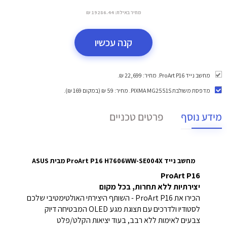
מחיר באילת:
19286.44 ₪
קנה עכשיו
מחשב נייד ProArt P16. מחיר: 22,699 ₪.
מדפסת משולבת PIXMA MG2551S
. מחיר: 59 ₪ (במקום 169 ₪).
מידע נוסף
פרטים טכניים
מחשב נייד ProArt P16 H7606WW-SE004X מבית ASUS
ProArt P16
יצירתיות ללא תחרות, בכל מקום
הכירו את ProArt P16 - השותף היצירתי האולטימטיבי שלכם
לסטודיו ולדרכים עם תצוגת מגע OLED המבטיחה דיוק
צבעים לאימות ללא רבב, בעוד יציאות הקלט/פלט