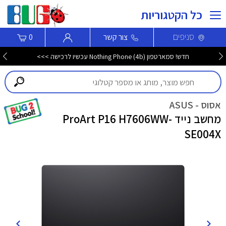
כל הקטגוריות
סניפים
צור קשר
0
מגוון מוצרי חשמל במחירים משתלמים >>
אסוס - ASUS
מחשב נייד ProArt P16 H7606WW-
SE004X