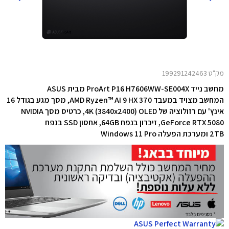
מק"ט 199291242463
מחשב נייד ProArt P16 H7606WW-SE004X מבית ASUS
המחשב מצויד במעבד AMD Ryzen™ AI 9 HX 370, מסך מגע בגודל 16
אינץ' עם רזולוציה של 4K (3840x2400) OLED, כרטיס מסך NVIDIA
GeForce RTX 5080, זיכרון בנפח 64GB, אחסון SSD בנפח
2TB ומערכת הפעלה Windows 11 Pro