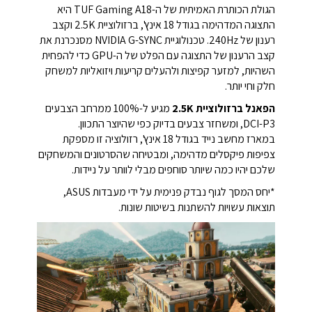
הגולת הכותרת האמיתית של ה-TUF Gaming A18 היא
התצוגה המדהימה בגודל 18 אינץ', ברזולוציית 2.5K וקצב
רענון של 240Hz.
טכנולוגיית NVIDIA G-SYNC מסנכרנת את
קצב הרענון של התצוגה עם הפלט של ה-GPU כדי להפחית
השהיות, למזער קפיצות ולהעלים קריעות ויזואליות למשחק
חלק וחי יותר.
הפאנל ברזולוציית 2.5K
מגיע ל-100% ממרחב הצבעים
DCI-P3, ומשחזר צבעים בדיוק כפי שהיוצר התכוון.
במארז מחשב נייד בגודל 18 אינץ', רזולוציה זו מספקת
צפיפות פיקסלים מדהימה, ומבטיחה שהסרטונים והמשחקים
שלכם יהיו כמה שיותר סוחפים מבלי לוותר על ניידות.
*יחס המסך לגוף נבדק פנימית על ידי מעבדות ASUS,
תוצאות עשויות להשתנות בשיטות שונות.