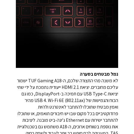
נמל מבטחים בסערה
לא משנה מהי התצורה שלכם, ה-TUF Gaming A18 ישמור
עליכם מחוברים. יציאת HDMI 2.1 ייעודית נתמכת על ידי שתי
יציאות USB Type-C עם תמיכה ב-DisplayPort, כמו גם
הכוח והגמישות של USB 4. Wi-Fi 6E (802.11ax) מהיר
ואמין מבטיח שתוכלו להתחבר לאינטרנט ולהיות
פרודוקטיביים בכל מקום שבו יש חיבורים תואמים, או שתוכלו
להתחבר ישירות עם Ethernet ג'יגה-ביט מובנה. ליציבות
אות נוספת בטווחים ארוכים, ה-A18 משתמש גם בטכנולוגיית
TAS, המעניקה לכם חופש רב יותר לעבוד ולשחק רחוק