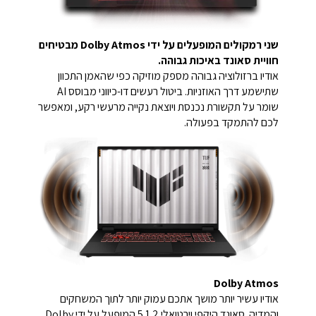
שני רמקולים המופעלים על ידי Dolby Atmos מבטיחים
חוויית סאונד באיכות גבוהה.
אודיו ברזולוציה גבוהה מספק מוזיקה כפי שהאמן התכוון
שתישמע דרך האוזניות. ביטול רעשים דו-כיווני מבוסס AI
שומר על תקשורת נכנסת ויוצאת נקייה מרעשי רקע, ומאפשר
לכם להתמקד בפעולה.
Dolby Atmos
אודיו עשיר יותר מושך אתכם עמוק יותר לתוך המשחקים
והמדיה. סאונד היקפי וירטואלי 5.1.2 המופעל על ידי Dolby