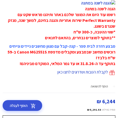
הגנה לשנה במתנה
רשמו עוד היום את המוצר שלכם באתר ותיהנו מראש שקט עם
Perfect Warranty שירות אחריות והגנה בחינם, למשך שנה, מנזק
שנגרם בשוגג.
*שווי ההטבה, כ-300 ש"ח
**בתוקף למוצרים נבחרים, בהתאם לתנאים
מבצע חזרה לבית ספר - קנה-קבל עם מגוון מחשבים ניידים ונייחים
רוכשים מחשב שבמבצע ומקבלים מדפסת Canon MG2551S ב-59
ש"ח בלבד!
בתוקף עד ה-31.8.26 או עד גמר המלאי, המוקדם מביניהם!
לקבלת הטבות ושדרוגים לחצו כאן
הוסף להשוואה
6,244 ₪
הוסף לעגלה
מחיר באילת:
5,291.53 ₪