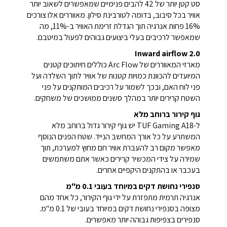
סט קטן יותר של 42 להבים פנימיים שמאפשרים לשאוב יותר
אוויר בכל סיבוב, בדומה לטורבינת סילון. מאווררים אלו צורכים
16% פחות אנרגיה תוך הגדלת זרימת האוויר ב-11%, מה
שמאפשר לרכיבים בעלי ביצועים גבוהים לפעול במיטבם.
Inward airflow 2.0
מארזי המאווררים של Arc Flow כוללים חיתוכים קטנים
המיועדים להכוונת כמויות קטנות של אוויר לתוך השלדה ועל
פני לוח האם, ובכך לשמור על רכיבים המותקנים על פני
השטח קרירים יותר במהלך סשנים ממושכים של משחקים.
גוף קירור ברוחב מלא
ל-TUF Gaming A18 יש גוף קירור גדול ברוחב מלא
המשתרע על כל אורך המחשב הנייד. שטח הפנים הנוסף
מאפשר מקום רב להעברת אוויר חם מחוץ למערכת, תוך
שמירה על צידי המכשיר קרירים כאשר אתם משתמשים
בעכבר או בהתקנים היקפיים אחרים.
סנפירי נחושת דקים במיוחד בעובי 0.1 מ"מ
אנרגיה תרמית מתפזרת על ידי גוף הקירור, כל אחד מהם
מצופה בסנפירי נחושת דקים במיוחד בעובי של 0.1 מ"מ.
סנפירים בצפיפות גבוהה יותר מאפשרים.