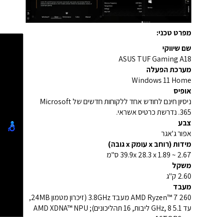
מפרט טכני:
שם שיווקי
ASUS TUF Gaming A18
מערכת הפעלה
Windows 11 Home
אופיס
ניסיון חינם לחודש אחד ללקוחות חדשים של Microsoft
365. נדרשת כרטיס אשראי.
צבע
אפור ג'אגר
מידות (רוחב x עומק x גובה)
39.9x 28.3 x 1.89 ~ 2.67 ס"מ
משקל
2.60 ק"ג
מעבד
AMD Ryzen™ 7 260 מעבד 3.8GHz (זיכרון מטמון 24MB,
עד 5.1 GHz, 8 ליבות, 16 תהליכונים); AMD XDNA™ NPU