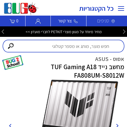
כל הקטגוריות
סניפים
צור קשר
0
מחיר מיוחד על מגוון מוצרי PETKIT לחברי מועדון >>
אסוס - ASUS
מחשב נייד TUF Gaming A18
FA808UM-S8012W