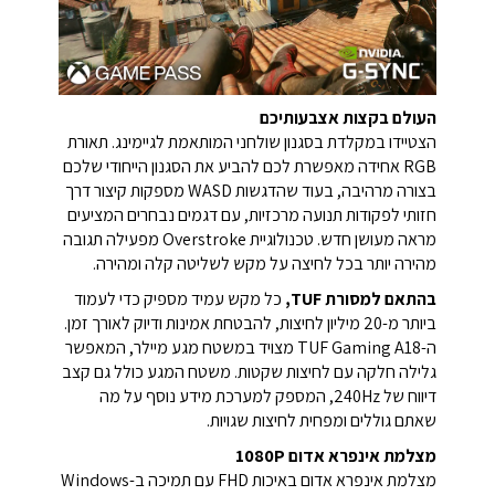
העולם בקצות אצבעותיכם
הצטיידו במקלדת בסגנון שולחני המותאמת לגיימינג. תאורת
RGB אחידה מאפשרת לכם להביע את הסגנון הייחודי שלכם
בצורה מרהיבה, בעוד שהדגשות WASD מספקות קיצור דרך
חזותי לפקודות תנועה מרכזיות, עם דגמים נבחרים המציעים
מראה מעושן חדש. טכנולוגיית Overstroke מפעילה תגובה
מהירה יותר בכל לחיצה על מקש לשליטה קלה ומהירה.
בהתאם למסורת TUF,
כל מקש עמיד מספיק כדי לעמוד
ביותר מ-20 מיליון לחיצות, להבטחת אמינות ודיוק לאורך זמן.
ה-TUF Gaming A18 מצויד במשטח מגע מיילר, המאפשר
גלילה חלקה עם לחיצות שקטות. משטח המגע כולל גם קצב
דיווח של 240Hz, המספק למערכת מידע נוסף על מה
שאתם גוללים ומפחית לחיצות שגויות.
מצלמת אינפרא אדום 1080P
מצלמת אינפרא אדום באיכות FHD עם תמיכה ב-Windows