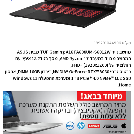
מק"ט 199291044906
מחשב נייד TUF Gaming A18 FA808UM-S8012W מבית ASUS
המחשב מצויד במעבד AMD Ryzen™ 7,
מסך בגודל 18 אינץ' עם
רזולוציה של FHD+ (1920x1200),
כרטיס גרפי NVIDIA® GeForce RTX™ 5060,
זיכרון DIMM 16GB, אחסון
1TB PCIe® 4.0 NVMe™ M.2 SSD ומערכת ההפעלה Windows 11
Home.