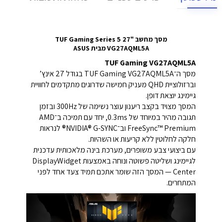
מסך מחשב "27 TUF Gaming Series 5
VG27AQML5A מבית ASUS
TUF Gaming VG27AQML5A
מסך ה־TUF Gaming VG27AQML5A בגודל 27 אינץ’
וברזולוציית QHD מעניק חמישה שדרוגים מתקדמים לחוויית
גיימינג יוצאת דופן.
המסך מצויד בקצב ריענון עוצר נשימה של 300Hz ובזמן
תגובה מהיר במיוחד של 0.3ms, יחד עם תמיכה ב־AMD
FreeSync™ Premium וב־NVIDIA® G-SYNC® לנראות
חלקה לחלוטין ללא קריעות או השהיות.
עם ביצועי צבע משופרים, מערכת בינה מלאכותית עדכנית
לגיימינג ושליטה פשוטה ונוחה באמצעות DisplayWidget
Center — המסך הזה שומר אתכם תמיד צעד אחד לפני
המתחרים.