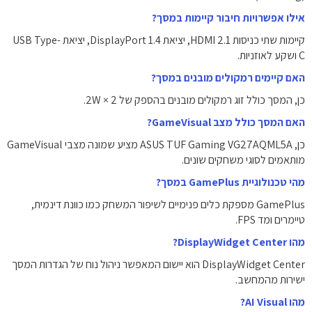
אילו אפשרויות חיבור קיימות במסך?
קיימות שתי כניסות ‎HDMI 2.1‎, יציאת ‎DisplayPort 1.4‎, יציאת ‎USB Type-
C‎ ושקע לאוזניות.
האם קיימים רמקולים מובנים במסך?
כן, המסך כולל זוג רמקולים מובנים בהספק של ‎2W × 2‎.
האם המסך כולל מצב GameVisual?
כן, ASUS TUF Gaming VG27AQML5A מציע שמונה מצבי GameVisual
מותאמים לסוגי משחקים שונים.
מהי טכנולוגיית GamePlus במסך?
GamePlus מספקת כלים פנימיים לשיפור המשחק כמו כוונת דינמית,
טיימרים ומד FPS.
מהו DisplayWidget Center?
DisplayWidget Center הוא יישום המאפשר ניהול נוח של הגדרות המסך
ישירות מהמחשב.
מהו AI Visual?