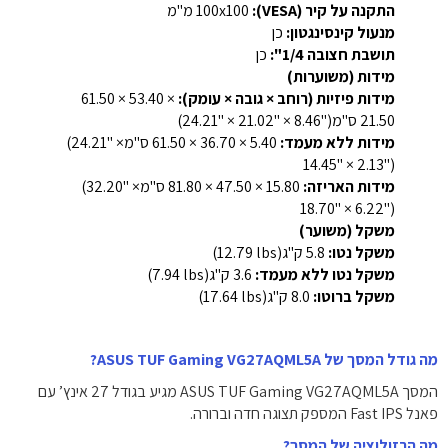
התקנה על קיר (VESA):
‎100x100 מ"מ‎
מנעול קינסינגטון:
כן
תושבת חצובה 1/4":
כן
מידות (משוערות)
מידות פיזיות (רוחב × גובה × עומק):
‎61.50 × 53.40 ×
21.50 ס"מ‎ (24.21" × 21.02" × 8.46")
מידות ללא מעמד:
‎61.50 × 36.70 × 5.40 ס"מ‎ (24.21" ×
14.45" × 2.13")
מידות האריזה:
‎81.80 × 47.50 × 15.80 ס"מ‎ (32.20" ×
18.70" × 6.22")
משקל (משוער)
משקל נטו:
‎5.8 ק"ג‎ (‎12.79 lbs‎)
משקל נטו ללא מעמד:
‎3.6 ק"ג‎ (‎7.94 lbs‎)
משקל ברוטו:
‎8.0 ק"ג‎ (‎17.64 lbs‎)
מה גודל המסך של ASUS TUF Gaming VG27AQML5A?
המסך ASUS TUF Gaming VG27AQML5A מגיע בגודל 27 אינץ’ עם
פאנל Fast IPS המספק תצוגה חדה וברורה.
מה הרזולוציה של המסך?