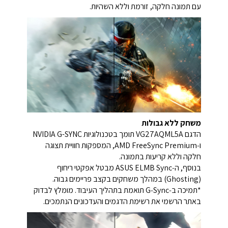
עם תמונה חלקה, זורמת וללא השהיות.
משחק ללא גבולות
הדגם VG27AQML5A תומך בטכנולוגיות ‎NVIDIA G-SYNC‎
ו‑AMD FreeSync Premium, המספקות חוויית תצוגה
חלקה וללא קריעות בתמונה.
בנוסף, ה‑ASUS ELMB Sync מבטל אפקטי ריחוף
(Ghosting) במהלך משחקים בקצב פריימים גבוה.
*תמיכה ב‑G‑Sync תואמת בתהליך העיבוד. מומלץ לבדוק
באתר הרשמי את רשימת הדגמים והעדכונים הנתמכים.