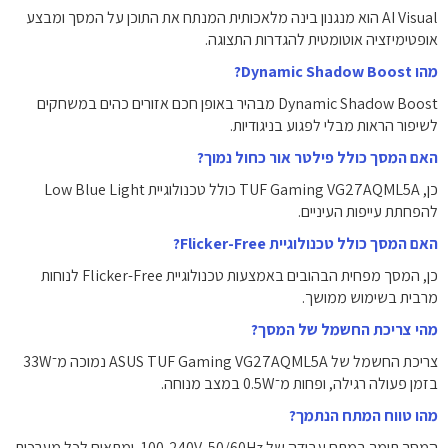
AI Visual הוא מנגנון בינה מלאכותית המנתח את התוכן על המסך ומבצע
אופטימיזציה אוטומטית להגדרות התצוגה.
מהו Dynamic Shadow Boost?
Dynamic Shadow Boost מבהיר באופן חכם אזורים כהים במשחקים
לשיפור הראות מבלי לפגוע בניגודיות.
האם המסך כולל פילטר אור כחול נמוך?
כן, TUF Gaming VG27AQML5A כולל טכנולוגיית ‎Low Blue Light‎
להפחתת עייפות העיניים.
האם המסך כולל טכנולוגיית Flicker-Free?
כן, המסך מפחית הבהובים באמצעות טכנולוגיית ‎Flicker-Free‎ לנוחות
מרבית בשימוש ממושך.
מהי צריכת החשמל של המסך?
צריכת החשמל של ASUS TUF Gaming VG27AQML5A נמוכה מ־‎33W‎
בזמן פעולה רגילה, ופחות מ־‎0.5W‎ במצב מנוחה.
מהו טווח המתח הנתמך?
המסך תומך במתח עבודה של ‎100-240V, 50/60Hz‎, ומתאים לכל מערכות