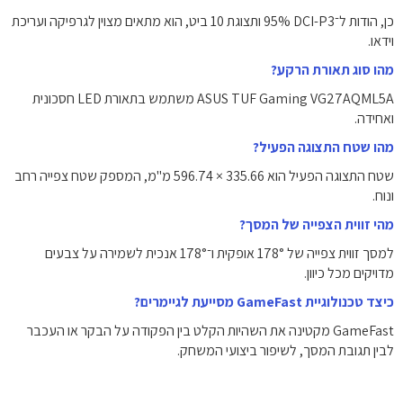
כן, הודות ל־‎95% DCI-P3‎ ותצוגת 10 ביט, הוא מתאים מצוין לגרפיקה ועריכת
וידאו.
מהו סוג תאורת הרקע?
ASUS TUF Gaming VG27AQML5A משתמש בתאורת LED חסכונית
ואחידה.
מהו שטח התצוגה הפעיל?
שטח התצוגה הפעיל הוא ‎596.74 × 335.66 מ"מ‎, המספק שטח צפייה רחב
ונוח.
מהי זווית הצפייה של המסך?
למסך זווית צפייה של ‎178°‎ אופקית ו־‎178°‎ אנכית לשמירה על צבעים
מדויקים מכל כיוון.
כיצד טכנולוגיית GameFast מסייעת לגיימרים?
GameFast מקטינה את השהיות הקלט בין הפקודה על הבקר או העכבר
לבין תגובת המסך, לשיפור ביצועי המשחק.