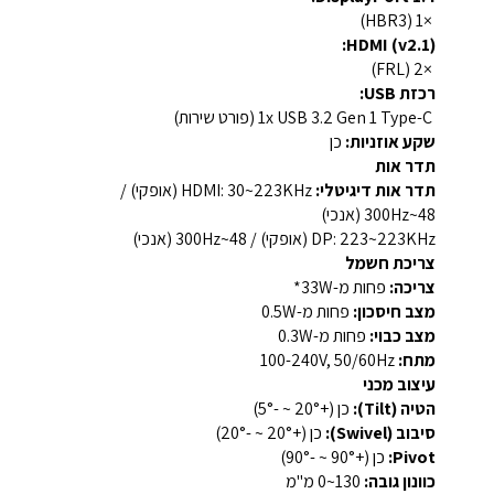
×1 (HBR3)
HDMI (v2.1):
×2 (FRL)
רכזת USB:
‎1x USB 3.2 Gen 1 Type-C (פורט שירות)‎
שקע אוזניות:
כן
תדר אות
תדר אות דיגיטלי:
HDMI: ‎30~223KHz (אופקי) /
48~300Hz (אנכי)‎
DP: ‎223~223KHz (אופקי) / 48~300Hz (אנכי)‎
צריכת חשמל
צריכה:
פחות מ-‎33W‎*
מצב חיסכון:
פחות מ-‎0.5W‎
מצב כבוי:
פחות מ-‎0.3W‎
מתח:
‎100-240V, ‎50/60Hz‎
עיצוב מכני
הטיה (Tilt):
כן (+20° ~ -5°)
סיבוב (Swivel):
כן (+20° ~ -20°)
Pivot:
כן (+90° ~ -90°)
כוונון גובה:
‎0~130 מ"מ‎