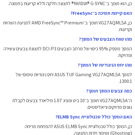
כן, הוא תומך ב־NVIDIA® G-SYNC® לתצוגה חלקה וללא קריעות בתמונה.
האם קיימת תמיכה ב־FreeSync?
כן, VG27AQML5A תומך ב־AMD FreeSync™ Premium למניעת השהיות
וקריעות.
מהו טווח הצבעים של המסך?
המסך מספק ‎95%‎ כיסוי של מרחב הצבעים DCI-P3 לתצוגת צבעים עשירה
ומדויקת.
מהו יחס הניגודיות של המסך?
למסך ASUS TUF Gaming VG27AQML5A יחס ניגודיות טיפוסי של
‎1300:1‎.
כמה צבעים המסך תומך?
ה־VG27AQML5A תומך ב־10 ביט ומציג ‎1.07‎ מיליארד צבעים לקבלת
גוונים מדויקים וריאליסטיים.
האם המסך כולל טכנולוגיית ELMB Sync?
כן, המסך כולל טכנולוגיית ‎ASUS ELMB Sync‎ להפחתת מריחה
(Ghosting) ושיפור חדות התנועה.