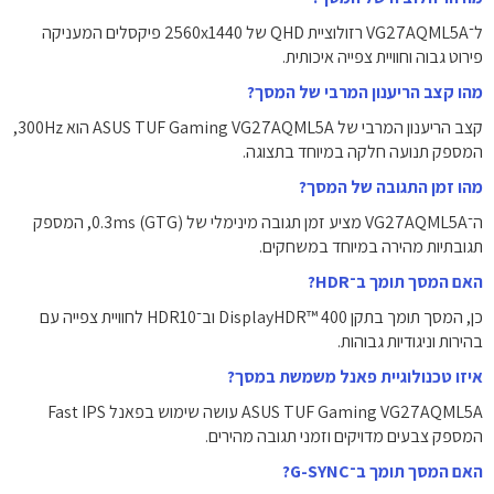
ל־VG27AQML5A רזולוציית QHD של ‎2560x1440‎ פיקסלים המעניקה
פירוט גבוה וחוויית צפייה איכותית.
מהו קצב הריענון המרבי של המסך?
קצב הריענון המרבי של ASUS TUF Gaming VG27AQML5A הוא ‎300Hz‎,
המספק תנועה חלקה במיוחד בתצוגה.
מהו זמן התגובה של המסך?
ה־VG27AQML5A מציע זמן תגובה מינימלי של ‎0.3ms‎ (GTG), המספק
תגובתיות מהירה במיוחד במשחקים.
האם המסך תומך ב־HDR?
כן, המסך תומך בתקן ‎DisplayHDR™ 400‎ וב־HDR10 לחוויית צפייה עם
בהירות וניגודיות גבוהות.
איזו טכנולוגיית פאנל משמשת במסך?
ASUS TUF Gaming VG27AQML5A עושה שימוש בפאנל ‎Fast IPS‎
המספק צבעים מדויקים וזמני תגובה מהירים.
האם המסך תומך ב־G-SYNC?