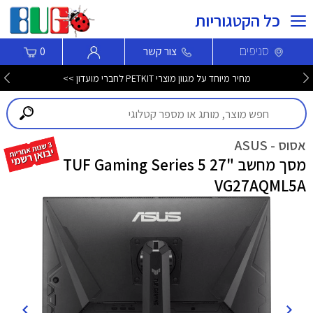
כל הקטגוריות
סניפים
צור קשר
0
מחיר מיוחד על מגוון מוצרי PETKIT לחברי מועדון >>
אסוס - ASUS
מסך מחשב "27 TUF Gaming Series 5
VG27AQML5A