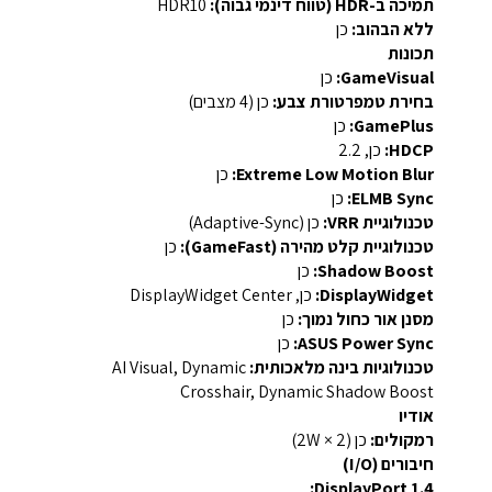
תמיכה ב-HDR (טווח דינמי גבוה):
‎HDR10‎
ללא הבהוב:
כן
תכונות
GameVisual:
כן
בחירת טמפרטורת צבע:
כן (4 מצבים)
GamePlus:
כן
HDCP:
כן, ‎2.2‎
Extreme Low Motion Blur:
כן
ELMB Sync:
כן
טכנולוגיית VRR:
כן (Adaptive-Sync)
טכנולוגיית קלט מהירה (GameFast):
כן
Shadow Boost:
כן
DisplayWidget:
כן, DisplayWidget Center
מסנן אור כחול נמוך:
כן
ASUS Power Sync:
כן
טכנולוגיות בינה מלאכותית:
AI Visual, Dynamic
Crosshair, Dynamic Shadow Boost
אודיו
רמקולים:
כן (2W × 2)
חיבורים (I/O)
DisplayPort 1.4: