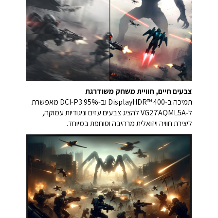
צבעים חיים, חוויית משחק משודרגת
תמיכה ב‑DisplayHDR™ 400 וב‑95% DCI‑P3 מאפשרת
ל‑VG27AQML5A להציג צבעים עזים וניגודיות עמוקה,
ליצירת חוויה ויזואלית מרהיבה וסוחפת במיוחד.