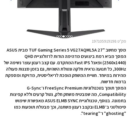
מק"ט 197105919198
מסך מחשב "27 TUF Gaming Series 5 VG27AQML5A מבית ASUS
המסך
מביא רמת ביצועים מדהימה הודות לרזולוציית QHD
‏(2560x1440) ופאנל Fast IPS המתקדם. עם קצב רענון עוצר נשימה של
300Hz, כל תנועה נראית חלקה ונטולת השהיות, גם בזמן סצנות פעולה
מהירות במיוחד. חוויית המשחק הופכת לריאליסטית, מדויקת ומספקת
ברמות חדשות.
המסך תומך בטכנולוגיות FreeSync Premium ו־G-Sync
Compatibility, מה שמבטיח משחק חלק, נטול קרעים וללא קפיצות
בתמונה. בנוסף, טכנולוגיית ASUS ELMB SYNC מאפשרת שימוש
סימולטני ב־ELMB ובקצב רענון משתנה, וכך מבטלת תופעות כמו
"ghosting" ו־"tearing".