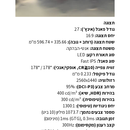
תצוגה
גודל פאנל (אינץ’):
27
יחס תצוגה:
‎16:9‎
שטח תצוגה (רוחב × גובה):
‎596.74 × 335.66 מ"מ‎
משטח תצוגה:
אנטי-הבהקה
סוג תאורת רקע:
‎LED‎
סוג פאנל:
‎Fast IPS‎
זווית צפייה (CR≧10, אופקי/אנכי):
‎178° / 178°‎
גודל פיקסל:
‎0.233 מ"מ‎
רזולוציה:
‎2560x1440‎
מרחב צבע (DCI-P3):
‎95%‎
בהירות (HDR, שיא):
‎400 cd/m²‎
בהירות (טיפוסית):
‎300 cd/m²‎
יחס ניגודיות (טיפוסי):
‎1300:1‎
מספר צבעים נתמך:
‎1073.7 מיליון (10 ביט)‎
זמן תגובה:
‎1ms (GTG), 0.3ms (מינימום)‎
קצב רענון (מקסימום):
‎300Hz‎