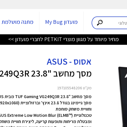
מועדון My Bug
מתנה מושלמת
מחיר מיוחד על מגוון מוצרי PETKIT לחברי מועדון >>
אסוס - ASUS
מסך מחשב "23.8 TUF Gaming VG249Q3R
מק"ט 197105548206
מסך מחשב "23.8 TUF Gaming VG249Q3R מבית ASUS
וחוויית משחק סוחפת
ומבטלת מריחות ותופעות קריעה, ליצירת חוויית משחק