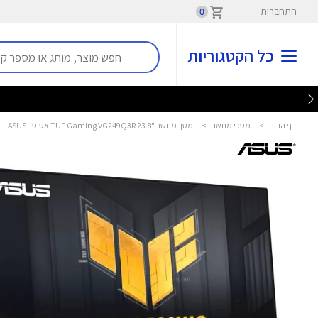
התחברות
0
כל הקטגוריות
דף הבית
>
מסכי מחשב
>
מסך מחשב "23.8 TUF Gaming VG249Q3R אסוס - ASUS