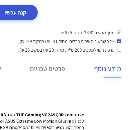
קנה עכשיו
מסך מחשב "23.8. מחיר: 679 ₪.
צינור שרשורי לאיסוף כבלים
. מחיר: 141 ₪ (במקום 149 ₪).
ערכת ניקוי למסכים 200 מ"ל
. מחיר: 23 ₪ (במקום 25 ₪).
מידע נוסף
פרטים טכניים
ש
צג הגיימינג TUF Gaming VG249Q3R בגודל 23.8 אינץ’ ברזולוציית Full HD מציע פאנל Fast IPS לקצב רענון מרשים של 180Hz לחוויית משחק מהירה במיוחד.
טכנולוגיות ASUS Extreme Low Motion Blur ו‑AMD FreeSync™ מאפשרות חוויית משחק חלקה וללא השהיות.
בנוסף, הצג מציע כיסוי של 100% מספקטרום sRGB להפקת צבעים עשירים וניגודיות יוצאת דופן.