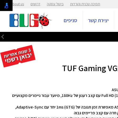
תמיכה טכנית והורדות
ביטול עסקה
דרושים
About us
יצירת קשר
סניפים
מסך גיימינג בגודל ‎23.8‎ אינץ' וברזולוציית ‎Full HD (1920x1080)‎ עם קצב רענון של ‎180Hz‎, מיועד עבור גיימרים מקצועיים
טכנולוגיית ASUS Extreme Low Motion Blur (ELMB™) מאפשרת זמן תגובה של ‎1ms‎ (GTG) יחד עם Adaptive-Sync,
 חדה עם קצב פריימים גבוה