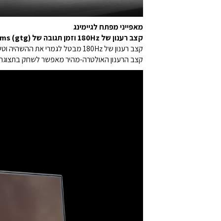
מאפייני מפתח לגיימינג
קצב רענון של 180Hz וזמן תגובה של 1ms (gtg)
קצב רענון של 180Hz מבטל לגמרי את ההשהיה וטשטוש התנועה, ומעניק לכן ולכם יתרון משמעותי במשחקי יריות מגוף ראשון, מירוצים, אסטרטגיה בזמן אמת ומשחקי ספורט.
קצב הרענון האולטרה-מהיר מאפשר לשחק בתצוגה ה