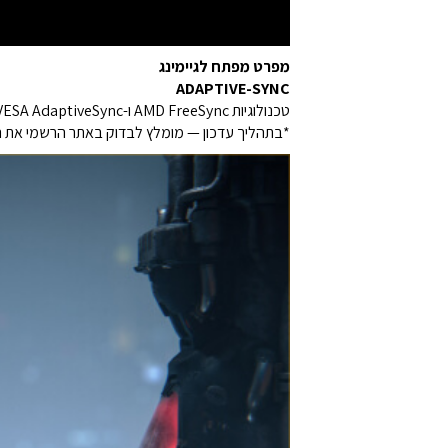
מפרט מפתח לגיימינג
ADAPTIVE-SYNC
טכנולוגיות AMD FreeSync ו-VESA AdaptiveSync* מבטיחות חוויית משחק חלקה במיוחד, ללא קריעות בתמונה ועם השהיה מינימלית.
*בתהליך עדכון — מומלץ לבדוק באתר הרשמי את ר