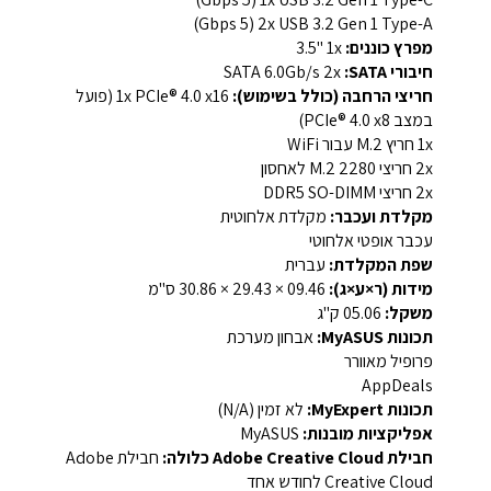
2x USB 3.2 Gen 1 Type-A ‏(‏5 Gbps‏)
מפרץ כוננים:
‏1x‏ ‎3.5"‎‏
חיבורי SATA:
‏2x‏ ‎SATA 6.0Gb/s‎‏
חריצי הרחבה (כולל בשימוש):
1x PCIe® 4.0 x16 ‏(פועל
במצב ‏PCIe® 4.0 x8‏)‏
1x חריץ ‏M.2‏ עבור WiFi‏
2x חריצי ‏M.2 2280‏ לאחסון‏
2x חריצי ‏DDR5 SO-DIMM‏‏
מקלדת ועכבר:
מקלדת אלחוטית
עכבר אופטי אלחוטי
שפת המקלדת:
עברית
מידות (ר×ע×ג):
‏09.46 × 29.43 × 30.86 ס"מ
משקל:
‏05.06 ק"ג
תכונות MyASUS:
אבחון מערכת‏
פרופיל מאוורר‏
AppDeals‏
תכונות MyExpert:
לא זמין (N/A)‏
אפליקציות מובנות:
‏MyASUS‏
חבילת ‏Adobe Creative Cloud‏ כלולה:
חבילת ‏Adobe
Creative Cloud‏ לחודש אחד