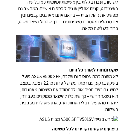
לשוניות, ועברו בקלות בין משימות יומיומיות כמו גלישה
באינטרנט, קניות אונליין או ניהול כספים אישיים. המחשב גם
מפשט את ניהול הבית — בין אם אתם מארגנים קבצים ובין
אם מנהלים מסמכים משפחתיים — כך שהכול נשאר פשוט,
ברור ובשליטה מלאה.
שקט ונוחות לאורך כל היום
לא משנה כמה עמוס היום שלכם, ‏ASUS V500 SFF פועל
בשקט ברקע, עם רמת רעש של פחות מ־22 דציבל במצב
לחש.
גם כשדוחפים אותו להתמודד עם משימות מאתגרות,
הוא נשאר חרישי – כך שתוכלו להישאר ממוקדים בעבודה,
ליהנות מהפעילות בלי הסחות דעת, או פשוט להירגע בבית
בשלווה.
ביצועים שקטים וקרירים לכל משימה