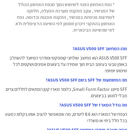
* נפח האחסון הפנוי לשימוש נמוך מנפח האחסון הכולל
של המכשיר, עקב התקנת מערכת הפעלה, חלוקה
למחיצות פנימיות במכשיר, התקנת תוכנות וכדומה. נפח
האחסון בהתקני זיכרון מסומן לפי השיטה הדצימלית ולא
לפי שהשיטה הבינארית.
מהו המחשב ASUS V500 SFF?
ASUS V500 SFF הוא מחשב שולחני קומפקטי ומודרני המיועד להשתלב
באופן טבעי בעיצוב הבית תוך שמירה על ביצועים אמינים ושקטים לכל
שימוש יומיומי.
מה המשמעות של SFF בשם ASUS V500 SFF?
SFF מייצג Small Form Factor, כלומר מארז קטן המתאים לחללים צרים
מבלי לפגוע בביצועים.
מה גודל המארז של ASUS V500 SFF?
הנפח של המארז הוא 8.6 ליטרים, מה שמאפשר להציב אותו בקלות כמעט
בכל חלל ביתי או משרדי.
איזה מעבד מותקן במחשב ASUS V500 SFF?