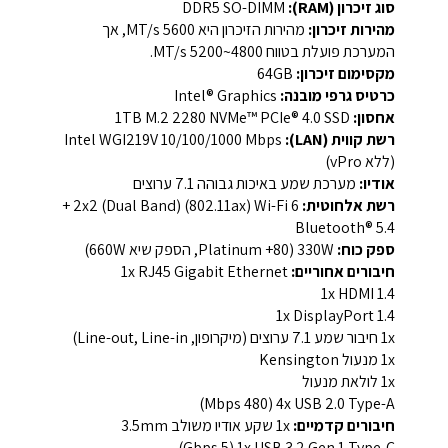
סוג זיכרון (RAM):
‏DDR5 SO-DIMM‏
מהירות זיכרון:
מהירות הזיכרון היא ‏5600 MT/s‏, אך
המערכת פועלת בטווח ‏4800~5200 MT/s‏.
מקסימום זיכרון:
‏64GB‏
כרטיס גרפי מובנה:
Intel® Graphics‏
אחסון:
‏1TB M.2 2280 NVMe™ PCIe® 4.0 SSD‏
רשת קווית (LAN):
(ללא vPro‏)
אודיו:
‏מערכת שמע באיכות גבוהה 7.1 ערוצים‏
רשת אלחוטית:
‏Wi-Fi 6‏ (802.11ax‏) ‏(Dual Band‏) ‎2x2‎‏ +
ספק כוח:
‏330W (‏80+ Platinum‏, הספק שיא ‏660W‏)
חיבורים אחוריים:
1x RJ45 Gigabit Ethernet‏
1x HDMI 1.4‏
1x DisplayPort 1.4‏
1x חיבור שמע 7.1 ערוצים (מיקרופון, Line-out, Line-in)‏
1x מנעול Kensington‏
1x לולאת מנעול‏
4x USB 2.0 Type-A ‏(‏480 Mbps‏)
חיבורים קדמיים:
1x שקע אודיו משולב ‏3.5mm‏
1x USB 3.2 Gen 1 Type-C ‏(‏5 Gbps‏)