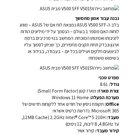
נבנה עבור אמון מתמשך
בלב ה‑ASUS V500 SFF נמצאת לוח אם של ASUS – מותג
לוחות האם מספר 1 בעולם – הנסמך על ידי מיליונים הודות
ליציבותו ואמינותו המוכחת. המחשב בנוי מרכיבים ברמת
ארגון ונבדק תחת תקנים מחמירים, כך שניתן לסמוך עליו
לביצועים חלקים ויעילים בכל יום – בעבודה, בבידור או
בשימוש משפחתי.
מפרט טכני
גודל:
8.6L
צורת מארז:
מארז קטן (Small Form Factor)
מערכת הפעלה:
Windows 11 Home
Office:
תקופת ניסיון של חודש אחד ללקוחות חדשים של
Microsoft 365. נדרשת כרטיס אשראי.
מעבד:
Intel® Core™ 5 210H ‏2.2GHz ‏(‏12MB Cache,
עד 4.8GHz‏, ‏8 ליבות, ‏12 נימים‏)
קירור מעבד:
קירור אוויר