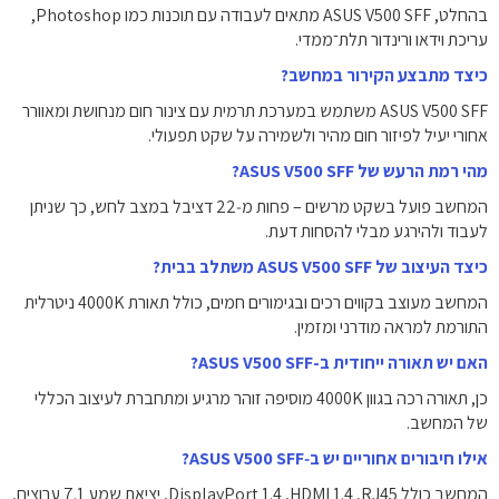
בהחלט, ‏ASUS V500 SFF מתאים לעבודה עם תוכנות כמו Photoshop,
עריכת וידאו ורינדור תלת־ממדי.
כיצד מתבצע הקירור במחשב?
ASUS V500 SFF משתמש במערכת תרמית עם צינור חום מנחושת ומאוורר
אחורי יעיל לפיזור חום מהיר ולשמירה על שקט תפעולי.
מהי רמת הרעש של ASUS V500 SFF?
המחשב פועל בשקט מרשים – פחות מ‑22 דציבל במצב לחש, כך שניתן
לעבוד ולהירגע מבלי להסחות דעת.
כיצד העיצוב של ASUS V500 SFF משתלב בבית?
המחשב מעוצב בקווים רכים ובגימורים חמים, כולל תאורת ‎4000K‎ ניטרלית
התורמת למראה מודרני ומזמין.
האם יש תאורה ייחודית ב-ASUS V500 SFF?
כן, תאורה רכה בגוון ‎4000K‎ מוסיפה זוהר מרגיע ומתחברת לעיצוב הכללי
של המחשב.
אילו חיבורים אחוריים יש ב‑ASUS V500 SFF?
המחשב כולל ‏RJ45‏, ‏HDMI 1.4‏, ‏DisplayPort 1.4‏, ‏יציאת שמע 7.1 ערוצים‏,