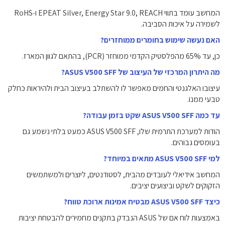
המחשב עומד בתווי EPEAT Silver, Energy Star 9.0, REACH ו‑RoHS
לשמירה על איכות הסביבה.
האם נעשה שימוש בחומרים ממוחזרים?
כן, עד ‎65%‎ מהפלסטיק הקדמי ממוחזר (PCR), בהתאם לגוון המארז.
מה היתרון המרכזי של העיצוב של ASUS V500 SFF?
עיצובו האלגנטי והחמים מאפשר לו להשתלב בעיצוב הבית ולהיראות כחלק
טבעי ממנו.
עד כמה ASUS V500 SFF שקט בזמן עבודה?
הודות למערכת התרמית שלו, ASUS V500 SFF כמעט בלתי נשמע גם
בעומסים גבוהים.
למי ASUS V500 SFF מתאים במיוחד?
המחשב אידיאלי לעובדים מהבית, לסטודנטים, ליוצרים ולמשתמשים
הזקוקים לשקט וביצועים יציבים.
כיצד ASUS V500 SFF מבטיח אמינות ארוכת טווח?
באמצעות לוח אם של ASUS הנבדק בתקנים מחמירים להבטחת יציבות