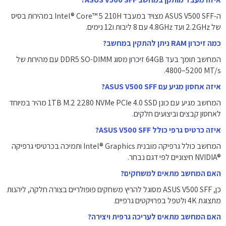
ה-ASUS V500 SFF מצויד במעבד Intel® Core™ 5 210H במהירות בסיס
של ‎2.2GHz‎ ועד ‎4.8GHz‎ עם ‎8 ליבות‎ ו‎12 נימים‎.
כמה זיכרון RAM ניתן להתקין במחשב?
המחשב תומך בעד ‎64GB‎ זיכרון מסוג ‏DDR5 SO-DIMM‏ עם מהירות של
‎4800–5200 MT/s‎.
איזה אחסון מגיע עם ASUS V500 SFF?
המחשב מגיע עם כונן ‎1TB M.2 2280 NVMe PCIe 4.0 SSD‎ מהיר במיוחד
לאחסון קבצים וביצועים חלקים.
איזה כרטיס גרפי כולל ASUS V500 SFF?
המחשב כולל גרפיקה מובנית Intel® Graphics ותמיכה בכרטיסי גרפיקה
האם המחשב מתאים למשחקים?
כן, ASUS V500 SFF מסוגל להריץ משחקים פופולריים בצורה חלקה, ליהנות
מתצוגת ‎4K‎ ולטפל בפרויקטים גרפיים.
האם המחשב מתאים לעריכה גרפית ויצירה?