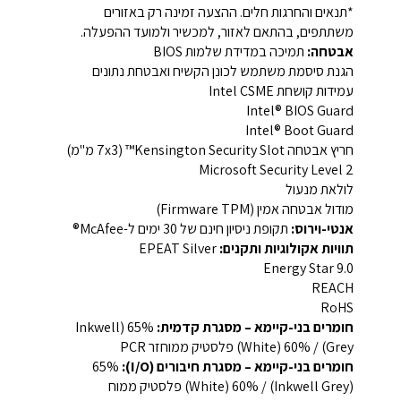
*תנאים והחרגות חלים. ההצעה זמינה רק באזורים
משתתפים, בהתאם לאזור, למכשיר ולמועד ההפעלה.‏
אבטחה:
תמיכה במדידת שלמות BIOS‏
הגנת סיסמת משתמש לכונן הקשיח ואבטחת נתונים‏
עמידות קושחת Intel CSME‏‏
Intel® BIOS Guard‏‏
Intel® Boot Guard‏‏
חריץ אבטחה ‏Kensington Security Slot™‏ ‏(‏7x3 מ"מ‏)‏
Microsoft Security Level 2‏‏
לולאת מנעול‏‏
מודול אבטחה אמין ‏(‏Firmware TPM‏)‏
אנטי-וירוס:
תקופת ניסיון חינם של 30 ימים ל-McAfee®‏‏
תוויות אקולוגיות ותקנים:
EPEAT Silver‏‏
Energy Star 9.0‏‏
REACH‏‏
RoHS‏‏
חומרים בני-קיימא – מסגרת קדמית:
‏65%‏ (Inkwell
Grey)‏ / ‏60%‏ (White)‏ פלסטיק ממוחזר ‏PCR‏
חומרים בני-קיימא – מסגרת חיבורים (I/O):
(Inkwell Grey)‏ / ‏60%‏ (White)‏ פלסטיק ממוח