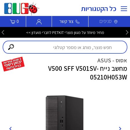
כל הקטגוריות
סניפים
צור קשר
0
מחיר מיוחד על מגוון מוצרי PETKIT לחברי מועדון >>
אסוס - ASUS
מחשב נייח V500 SFF V501SV-
05210H053W