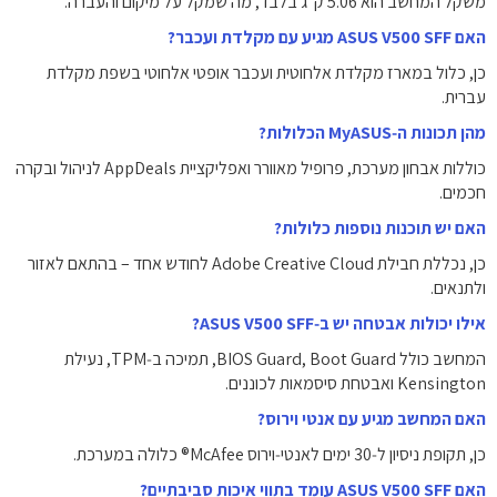
משקל המחשב הוא ‎5.06‎ ק"ג בלבד, מה שמקל על מיקום והעברה.
האם ASUS V500 SFF מגיע עם מקלדת ועכבר?
כן, כלול במארז מקלדת אלחוטית ועכבר אופטי אלחוטי בשפת מקלדת
עברית.
מהן תכונות ה‑MyASUS הכלולות?
כוללות אבחון מערכת, פרופיל מאוורר ואפליקציית AppDeals לניהול ובקרה
חכמים.
האם יש תוכנות נוספות כלולות?
כן, נכללת חבילת Adobe Creative Cloud לחודש אחד – בהתאם לאזור
ולתנאים.
אילו יכולות אבטחה יש ב‑ASUS V500 SFF?
המחשב כולל BIOS Guard, Boot Guard, תמיכה ב‑TPM, נעילת
Kensington ואבטחת סיסמאות לכוננים.
האם המחשב מגיע עם אנטי וירוס?
כן, תקופת ניסיון ל‑30 ימים לאנטי‑וירוס McAfee® כלולה במערכת.
האם ASUS V500 SFF עומד בתווי איכות סביבתיים?