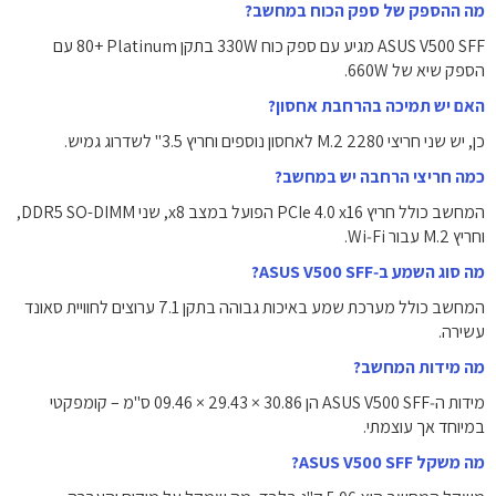
מה ההספק של ספק הכוח במחשב?
‏ASUS V500 SFF מגיע עם ספק כוח ‎330W‎ בתקן ‎80+ Platinum‎ עם
הספק שיא של ‎660W‎.
האם יש תמיכה בהרחבת אחסון?
כן, יש שני חריצי ‏M.2 2280‏ לאחסון נוספים וחריץ ‏3.5"‎‏ לשדרוג גמיש.
כמה חריצי הרחבה יש במחשב?
המחשב כולל חריץ ‏PCIe 4.0 x16‏ הפועל במצב ‏x8‏, שני ‏DDR5 SO-DIMM‏,
וחריץ ‏M.2‏ עבור Wi‑Fi.
מה סוג השמע ב‑ASUS V500 SFF?
המחשב כולל מערכת שמע באיכות גבוהה בתקן ‎7.1‎ ערוצים לחוויית סאונד
עשירה.
מה מידות המחשב?
מידות ה‑ASUS V500 SFF הן ‎09.46 × 29.43 × 30.86‎ ס"מ – קומפקטי
במיוחד אך עוצמתי.
מה משקל ASUS V500 SFF?