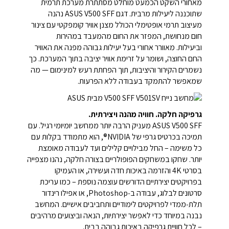
מאחורי השקט הכמעט מוחלט מסתתרת מערכת תרמית
שתוכננה ליעילות מרבית.
דגם ASUS V500 SFF נהנה
מעיצוב תרמי אופטימלי הכולל מצנן אוויר קומפקטי עם צינור
חום מנחושת, המפזר את החום מהמעבד במהירות
וביעילות.
מאוורר אחורי בעל יעילות גבוהה מפנה את האוויר
החם החוצה, ושומר על זרימת אוויר יציבה בתוך המערכת.
כך
נשמרים הקירור והיציבות, תוך הפחתת רעש למינימום — מה
שמאפשר להתמקד בעבודה ללא הפרעות.
גרפיקה חלקה. חוויה מהנה ויצירתית.
ASUS V500 SFF מעניק הרבה יותר ממחשב יומיומי רגיל. עם
תמיכה בכרטיס גרפי של NVIDIA®, הוא מתמודד בקלות עם
כל משימה – החל מבילויים קלילים ועד לעבודה מאומצת
יותר. שחקו במשחקים הפופולריים בצורה חלקה, נהנו מצפייה
בסרטי 4K והזרמה באיכות חדה ועשירה, או העמיקו
בפרויקטים יצירתיים הדורשים עוצמה נוספת – כמו עריכת
סרטונים לבלוג, עבודה ב‑Photoshop, או אפילו רינדור
תלת‑ממדי לפרויקטים לימודיים ותחביבים אישיים. המחשב
נבנה במיוחד כדי לאפשר יצירתיות, הנאה וביצועים מרהיבים
– לכל חוויית גרפיקה באיכות גבוהה בבית.