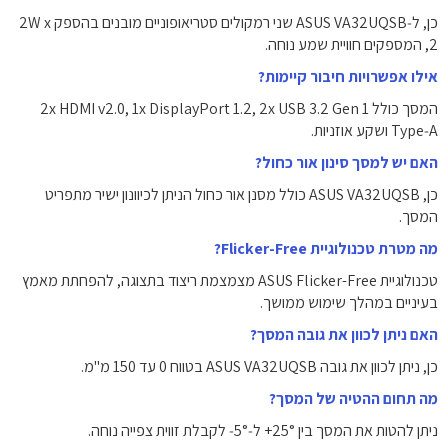
כן, ל‑ASUS VA32UQSB שני רמקולים סטריאופוניים מובנים בהספק ‎2W x
2‎, המספקים חוויית שמע נוחה.
אילו אפשרויות חיבור קיימות?
המסך כולל ‎2x HDMI v2.0‎, ‎1x DisplayPort 1.2‎, ‎2x USB 3.2 Gen 1
Type‑A‎ ושקע אוזניות.
האם יש למסך סינון אור כחול?
כן, ASUS VA32UQSB כולל מסנן אור כחול הניתן לכיוונון ישיר מתפריט
המסך.
מה מטרת טכנולוגיית Flicker-Free?
טכנולוגיית ASUS Flicker-Free מצמצמת ריצוד בתצוגה, להפחתת מאמץ
בעיניים במהלך שימוש ממושך.
האם ניתן לכוון את גובה המסך?
כן, ניתן לכוון את גובה ASUS VA32UQSB בטווח ‎0 עד ‎150‎ מ"מ‎.
מה תחום ההטיה של המסך?
ניתן להטות את המסך בין ‎+25°‎ ל‑‎‑5°‎ לקבלת זווית צפייה נוחה.