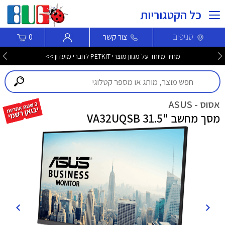
כל הקטגוריות
סניפים
צור קשר
0
מחיר מיוחד על מגוון מוצרי PETKIT לחברי מועדון >>
אסוס - ASUS
מסך מחשב "31.5 VA32UQSB