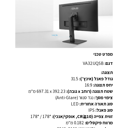
מפרט טכני
דגם:
VA32UQSB
תצוגה:
גודל פאנל (אינץ’):
31.5
יחס תצוגה:
‎16:9‎
שטח תצוגה (רוחב x גובה):
‎697.31 x 392.23 מ"מ‎
ציפוי מסך:
נגד סנוור (Anti-Glare)
סוג תאורה אחורית:
LED
סוג פאנל:
IPS
זווית צפייה (CR≧10, אופקי/אנכי):
‎178° / 178°‎
מרווח פיקסלים:
‎0.182 מ"מ‎