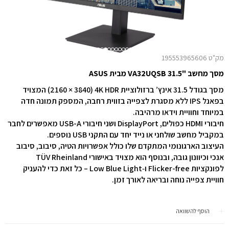
מק"ט 195553965606
מסך מחשב "31.5 VA32UQSB מבית ASUS
מסך בגודל ‎31.5‎ אינץ’ ברזולוציית ‎4K HDR‎ ‏(3840‏ ×‏ 2160) המצויד
בפאנל ‏IPS‏ ללא מסגרת לצפייה בזווית רחבה, המספק תמונה חדה
במיוחד וחוויית וידאו מרהיבה.
חיבורי ‏HDMI‏ כפולים, ‏DisplayPort‏ ושני חיבורי ‏USB-A‏ מאפשרים לחבר
במקביל מחשב שולחני או נייד יחד עם התקני ‏USB‏ נוספים.
העיצוב הארגונומי המתקדם שלו כולל אפשרויות הטיה, סיבוב, סיבוב
לפונקציות ‏Flicker-free‏ ו‑‏Low Blue Light‏ – כל זאת כדי להעניק
חוויית צפייה נוחה ובריאה לאורך זמן.
הוסף להשוואה