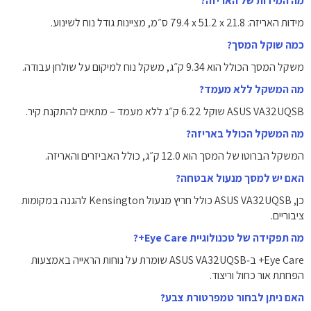
מה המידות של האריזה?
מידות האריזה: ‎79.4 x 51.2 x 21.8 ס״מ‎, מציינות גודל נוח לשינוע.
כמה שוקל המסך?
משקל המסך הכולל הוא ‎9.34 ק״ג‎, משקל נוח למיקום על שולחן עבודה.
מה המשקל ללא מעמד?
ASUS VA32UQSB שוקל ‎6.22 ק״ג‎ ללא מעמד – מתאים להתקנת קיר.
מה המשקל הכולל באריזה?
המשקל הברוטו של המסך הוא ‎12.0 ק״ג‎, כולל האביזרים והאריזה.
האם יש למסך מנעול אבטחה?
כן, ASUS VA32UQSB כולל חריץ מנעול Kensington להגנה במקומות
ציבוריים.
מה תפקידה של טכנולוגיית Eye Care+?
Eye Care+ ב‑ASUS VA32UQSB שומרת על נוחות הראייה באמצעות
הפחתת אור כחול וריצוד.
האם ניתן לבחור טמפרטורת צבע?