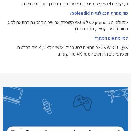
כן, קיימים 4 מצבי טמפרטורת צבע הנבחרים דרך תפריט התצוגה.
מה מטרת טכנולוגיית Splendid?
טכנולוגיית Splendid של ASUS משפרת את איכות התצוגה בהתאם לסוג
התוכן (וידאו, קריאה, תמונות וכו').
למי מתאים המסך?
ASUS VA32UQSB מתאים למעצבים, אנשי מקצוע, צופים בסרטים
ומשתמשים הזקוקים למסך 4K מדויק ונוח.