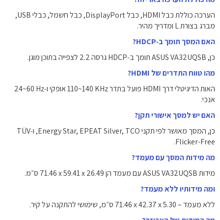
הערכה כוללת כבל HDMI, כבל DisplayPort, כבל חשמל, כבלי USB,
מברג בצורת L ומדריך מהיר.
האם המסך תומך ב‑HDCP?
כן, ASUS VA32UQSB תומך ב‑HDCP גרסה ‎2.2‎ לצפייה בתוכן מוגן.
מהו טווח התדרים של HDMI?
האות הדיגיטלי דרך HDMI פועל בתדר ‎110~140 KHz‎ אופקי ו‑‎24~60 Hz‎
אנכי.
האם יש למסך אישורי תקן?
כן, המסך מאושר לפי תקני Energy Star, EPEAT Silver, TCO, ו‑TÜV
Flicker-Free.
מה מידות המסך עם מעמד?
מידות ASUS VA32UQSB עם מעמד הן ‎71.46 x 59.41 x 26.49 ס״מ‎.
ומה מידותיו ללא מעמד?
ללא מעמד – ‎71.46 x 42.37 x 5.30 ס״מ‎, שימושי להתקנה על קיר.