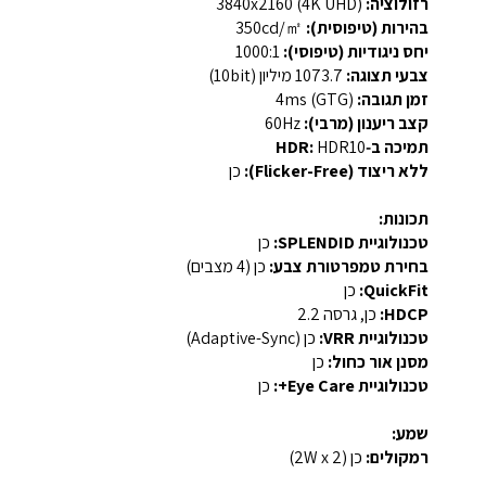
רזולוציה:
‎3840x2160‎ (4K UHD)
בהירות (טיפוסית):
‎350cd/㎡‎
יחס ניגודיות (טיפוסי):
‎1000:1‎
צבעי תצוגה:
‎1073.7 מיליון (10bit)‎
זמן תגובה:
‎4ms (GTG)‎
קצב ריענון (מרבי):
‎60Hz‎
תמיכה ב‑HDR:
HDR10
ללא ריצוד (Flicker-Free):
כן
תכונות:
טכנולוגיית SPLENDID:
כן
בחירת טמפרטורת צבע:
כן (4 מצבים)
QuickFit:
כן
HDCP:
כן, גרסה ‎2.2‎
טכנולוגיית VRR:
כן (Adaptive-Sync)
מסנן אור כחול:
כן
טכנולוגיית Eye Care+:
כן
שמע:
רמקולים:
כן (2W x 2)