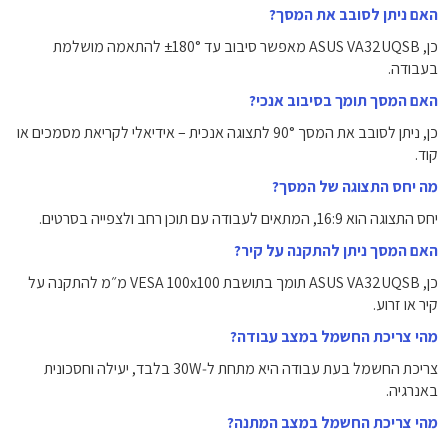
האם ניתן לסובב את המסך?
כן, ASUS VA32UQSB מאפשר סיבוב עד ‎±180°‎ להתאמה מושלמת
בעבודה.
האם המסך תומך בסיבוב אנכי?
כן, ניתן לסובב את המסך ‎90°‎ לתצוגה אנכית – אידיאלי לקריאת מסמכים או
קוד.
מה יחס התצוגה של המסך?
יחס התצוגה הוא ‎16:9‎, המתאים לעבודה עם תוכן רחב ולצפייה בסרטים.
האם המסך ניתן להתקנה על קיר?
כן, ASUS VA32UQSB תומך בתושבת ‎VESA 100x100 מ״מ‎ להתקנה על
קיר או זרוע.
מהי צריכת החשמל במצב עבודה?
צריכת החשמל בעת עבודה היא מתחת ל‑‎30W‎ בלבד, יעילה וחסכונית
באנרגיה.
מהי צריכת החשמל במצב המתנה?