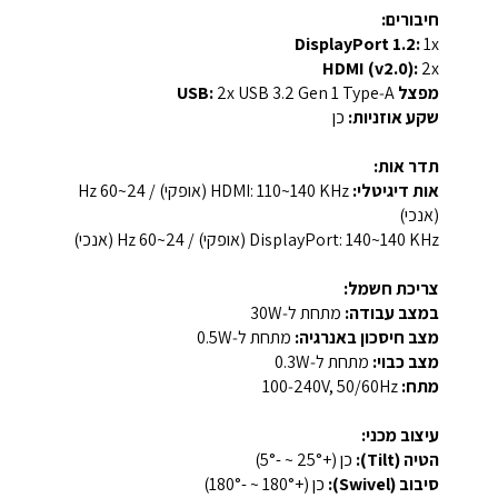
חיבורים:
DisplayPort 1.2:
1x
HDMI (v2.0):
2x
מפצל USB:
‎2x USB 3.2 Gen 1 Type‑A‎
שקע אוזניות:
כן
תדר אות:
אות דיגיטלי:
HDMI: ‎110~140 KHz (אופקי) / 24~60 Hz
(אנכי)‎
DisplayPort: ‎140~140 KHz (אופקי) / 24~60 Hz (אנכי)‎
צריכת חשמל:
במצב עבודה:
מתחת ל‑30W
מצב חיסכון באנרגיה:
מתחת ל‑0.5W
מצב כבוי:
מתחת ל‑0.3W
מתח:
‎100‑240V, 50/60Hz‎
עיצוב מכני:
הטיה (Tilt):
כן (+25° ~ -5°)
סיבוב (Swivel):
כן (+180° ~ -180°)