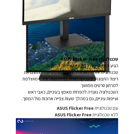
טכנולוגיית ASUS Flicker-free
הגיע הזמן להיפרד מעיניים עייפות ומכווצות.
טכנולוגיית Flicker-Free של ASUS מסייעת לצמצם את
ריצוד התצוגה, ומעניקה חוויית צפייה נוחה יותר – מושלמת
למרתון סרטים ממושך.
הטכנולוגיה נועדה להפחית מאמץ בעיניים, כאבי ראש
ועייפות עיניים, גם במהלך שעות צפייה ארוכות מול המסך.
עם טכנולוגיית
ASUS Flicker Free
ללא טכנולוגיית
ASUS Flicker Free