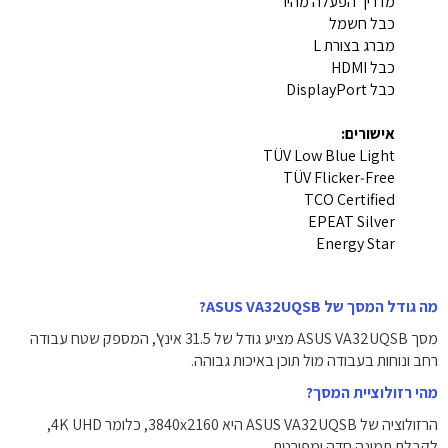
מדריך הפעלה מהיר
כבל חשמל
מברג בצורת L
כבל HDMI
כבל DisplayPort
אישורים:
TÜV Low Blue Light
TÜV Flicker‑Free
TCO Certified
EPEAT Silver
Energy Star
מה גודל המסך של ASUS VA32UQSB?
מסך ASUS VA32UQSB מציע גודל של ‎31.5‎ אינץ', המספק שטח עבודה
רחב ונוחות בעבודה מול תוכן באיכות גבוהה.
מהי רזולוציית המסך?
הרזולוציה של ASUS VA32UQSB היא ‎3840x2160‎, כלומר 4K UHD,
לקבלת תמונה חדה ומפורטת.