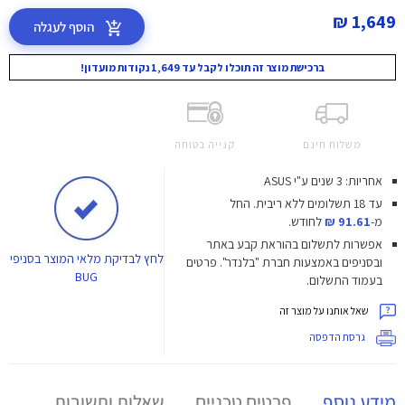
1,649 ₪
הוסף לעגלה
ברכישת מוצר זה תוכלו לקבל עד 1,649 נקודות מועדון!
משלוח חינם
קנייה בטוחה
אחריות: 3 שנים ע"י ASUS
עד 18 תשלומים ללא ריבית.
החל
מ-
91.61 ₪
לחודש.
אפשרות לתשלום בהוראת קבע באתר
לחץ
לבדיקת מלאי המוצר בסניפי
ובסניפים באמצעות חברת "בלנדר". פרטים
BUG
בעמוד התשלום.
שאל אותנו על מוצר זה
גרסת הדפסה
מידע נוסף
פרטים טכניים
שאלות ותשובות