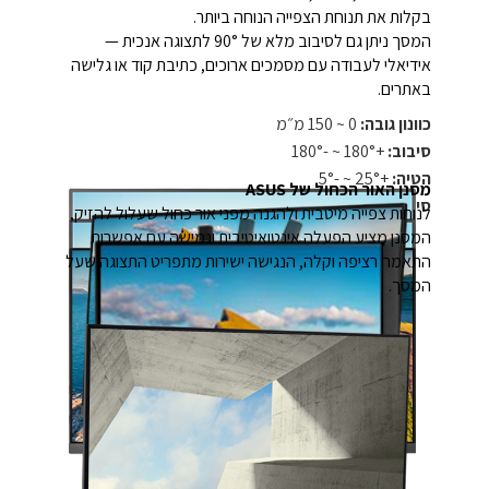
בקלות את תנוחת הצפייה הנוחה ביותר.
המסך ניתן גם לסיבוב מלא של ‎90°‎ לתצוגה אנכית —
אידיאלי לעבודה עם מסמכים ארוכים, כתיבת קוד או גלישה
באתרים.
כוונון גובה:
‏0 ~ 150 מ״מ
סיבוב:
‏+180° ~ -180°
הטיה:
‏+25° ~ -5°
מסנן האור הכחול של ASUS
סיבוב אנכי:
‏+90° ~ -90°
לנוחות צפייה מיטבית ולהגנה מפני אור כחול שעלול להזיק,
המסנן מציע הפעלה אינטואיטיבית וגמישה עם אפשרות
התאמה רציפה וקלה, הנגישה ישירות מתפריט התצוגה שעל
המסך.