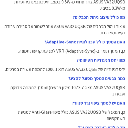
ASUS VA32UQSB צורך פחות מ‑‎0.5W‎ במצב חיסכון באנרגיה ופחות
מ‑‎0.3W‎ בכיבוי.
מה כולל עיצוב ניהול הכבלים?
עיצוב ניהול הכבלים של ASUS VA32UQSB עוזר לשמור על סביבת עבודה
נקייה ומאורגנת.
האם המסך כולל טכנולוגיית Adaptive-Sync?
כן, המסך תומך ב‑VRR (Adaptive-Sync) למניעת קריעות תמונה.
מהו יחס הניגודיות הטיפוסי?
יחס הניגודיות של ASUS VA32UQSB הוא ‎1000:1‎ לתמונה עשירה בפרטים.
כמה צבעים המסך מסוגל להציג?
ASUS VA32UQSB מציג ‎1073.7 מיליון צבעים‎ (10bit) לתמונה מדויקת
וטבעית.
האם יש למסך ציפוי נגד סנוור?
כן, הפאנל של ASUS VA32UQSB כולל ציפוי Anti‑Glare למניעת
השתקפויות.
מה כוללת הערכה באריזה?