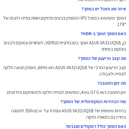
איזה סוג פאנל יש במסך?
המסך משתמש בפאנל IPS המספק צבעים מדויקים וזוויות צפייה רחבות של
‎178°‎.
האם המסך תומך ב‑HDR?
כן, ASUS VA32UQSB תומך בטכנולוגיית HDR10, לשחורים עמוקים ולבנים
בוהקים במיוחד.
מה קצב הריענון של המסך?
קצב הריענון המרבי של ASUS VA32UQSB הוא ‎60Hz‎, מספק תנועה חלקה
לצפייה ולעבודה.
מה זמן התגובה?
זמן התגובה הוא ‎4ms GTG‎, המתאים לצפייה חלקה ולמשחקים מזדמנים.
מהי הבהירות המקסימלית של המסך?
בהירות טיפוסית של ASUS VA32UQSB עומדת על ‎350cd/㎡‎ לתמונה
ברורה גם בתאורה חזקה.
האם המסך כולל רמקולים מובנים?