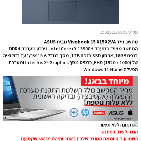
מק"ט 199291176805
מחשב נייד Vivobook 15 X1502VA מבית ASUS
המחשב מצויד במעבד Intel Core i9-13900H, זיכרון מערכת DDR4
בנפח 16GB, אחסון SSD בנפח 1TB, מסך בגודל 15.6 אינץ' עם רזולוציה
של FHD (1920 x 1080), כרטיס מסך Intel Iris Xᵉ Graphics ומערכת
הפעלה Windows 11 Home
הגנה לשנה במתנה
רשמו עוד היום את המוצר שלכם באתר ותיהנו מראש שקט עם