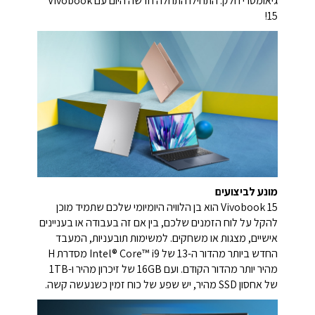
גיאומטרי חלק. התחילו התחלה חדשה היום עם Vivobook
15!
מונע לביצועים
Vivobook 15 הוא בן הלוויה היומיומי שלכם שתמיד מוכן
להקל על לוח הזמנים שלכם, בין אם זה בעבודה או בעניינים
אישיים, מצגות או משחקים. למשימות תובעניות, המעבד
החדש ביותר מהדור ה-13 של Intel® Core™ i9 מסדרת H
מהיר יותר מהדור הקודם. ועם 16GB של זיכרון מהיר ו-1TB
של אחסון SSD מהיר, יש שפע של כוח זמין כשנעשה קשה.