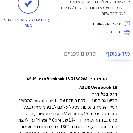
אפשרות לתשלום בהוראת קבע באתר
ובסניפים באמצעות חברת "בלנדר". פרטים
בעמוד התשלום.
לחץ
לבדיקת מלאי המוצר בסניפי
שאל אותנו על מוצר זה
BUG
גרסת הדפסה
מידע נוסף
פרטים טכניים
מחשב נייד Vivobook 15 X1502VA מבית ASUS
ASUS Vivobook 15
חזק בכל דרך
הביעו את הסגנון שלכם בעולם עם Vivobook 15, המחשב
הנייד העשיר בתכונות שמקל עליכם לבצע משימות בכל
מקום. כל פרט ב-Vivobook 15 הוא נועז ומשופר, החל
מהמעבד החזק מהדור ה-13 של Intel® Core™ ועד לתצוגה
החדה והברורה, ציר שטוח ב-180°, צבעים מודרניים ועיצוב