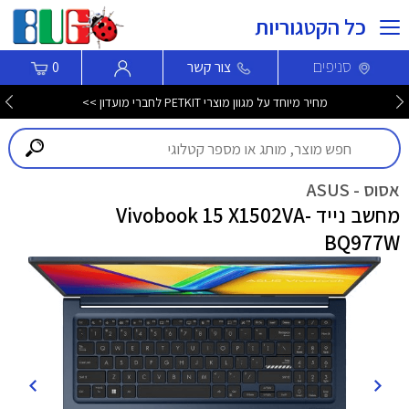
כל הקטגוריות
סניפים
צור קשר
0
מחיר מיוחד על מגוון מוצרי PETKIT לחברי מועדון >>
אסוס - ASUS
מחשב נייד Vivobook 15 X1502VA-
BQ977W