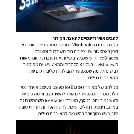
להבים אווירודינמיים להאצת הקירור
כל דגם בסדרת Vivobook החדשה מספק פיזור חום יוצא
דופן באמצעות שני צינורות חום משודרגים ומאוורר
IceBlades חדש שמאיץ ביעילות את העברת החום.
מאוורר
ה-IceBlades בעל 87 הלהבים והמאיץ עשויים מפולימר
גביש נוזלי, מה שמאפשר להם להיות קלים ודקים יותר
ממאווררים רגילים.
כל להב של מאוורר IceBlades מעוצב בעיצוב אווירודינמי
תלת-ממדי, המאפשר למאוורר להשיג קצב זרימה טוב יותר
ורעש נמוך יותר.
בנוסף, מאווררי IceBlades משתמשים גם
במיסב דינמיקת נוזלים, שיכול להשיג הפחתת רעידות טובה
יותר ורעש נמוך יותר בהשוואה למאווררים רגילים.