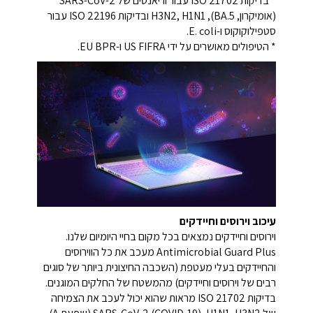
* בדיקות ISO 21702 עבור וריאנטים של SARS-CoV-2
(אומיקרון, BA.5)​, H3N2, H1N1 ובדיקות ISO 22196 עבור
סטפילוקוקוס ו-E. coli.
* הטיפולים מאושרים על ידי US FIFRA ו-EU BPR.
עיכוב וירוסים וחיידקים
וירוסים וחיידקים נמצאים בכל מקום בחיי היומיום שלנו.
Antimicrobial Guard Plus מעכב את כל הווירוסים
והחיידקים בעלי מעטפת (השכבה החיצונית ביותר של סוגים
רבים של וירוסים וחיידקים) מהמשטח של החלקים המוגנים.
בדיקות ISO 21702 מראות שהוא יכול לעכב את הצמיחה