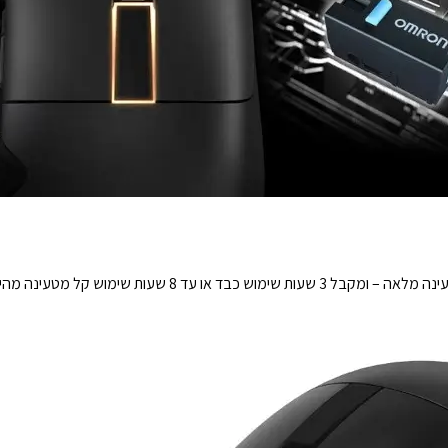
עכבר ProArt MD300 נשאר טעון עד 150 ימים בטעינה מלאה – ומקבל 