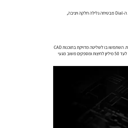
ה-ASUS Dial בעכבר ProArt MD300 הוא העכבר הטוב ביותר בקטגוריה שלו ומכיל רכיבים איכותיים. שכבת השומן במחזיק גלגלת ה-Dial מבטיחה גלילה חלקה ויציבה,
מלבד כפתורי העכבר השמאלי והימני, כפתור אמצעי גדול הנפרד מגלגלת הגלילה האמצעית מסייע בשיפור זרימת העבודה היצירתית. השתמשו בו לשליטה מדויקת בתוכנות CAD
או תכנתו אותו לפונקציות אחרות דרך אפליקציית היוצרים. כל שלושת כפתורי העכבר משתמשים במתגים בדרגה מקצועית שמדורגים לעד 50 מיליון לחיצות ומספקים משוב מגעי