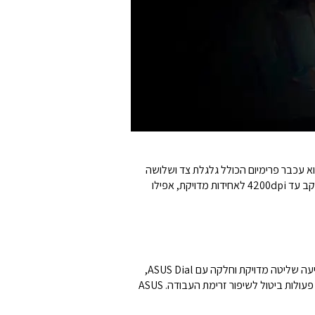
מות מהירות ומדויקות. זה הוא עכבר פרימיום הכולל גלגלת צד ושלושה
כפתורים עם מתגים בדירוג מקצועי שמספקים לחיצות עכבר מוחשיות. ל-ProArt Mouse MD300 יש חיישן בעל ביצועים גבוהים העוקב עד 4200dpi לאחידות מדויקת, אפילו
תכונת ה-ASUS Dial החדש הופכת את העבודה עם אפליקציות יצירה לטבעית ואינטואיטיבית ככל האפשר. גלגלת הצד המובנית מציעה שליטה מדויקת וחלקה עם ASUS Dial,
פשוט סובבו ולחצו כדי לשנות את גודל המברשת, הרוויה ולהתאים את השקיפות של השכבה. ניתן להשתמש בה גם לביצוע מהיר של פעולות ביטול לשיפור זרימת העבודה. ASUS