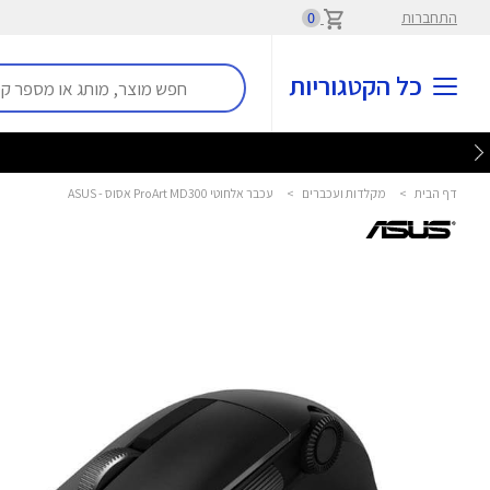
התחברות
0
כל הקטגוריות
דף הבית
>
מקלדות ועכברים
>
עכבר אלחוטי ProArt MD300 אסוס - ASUS