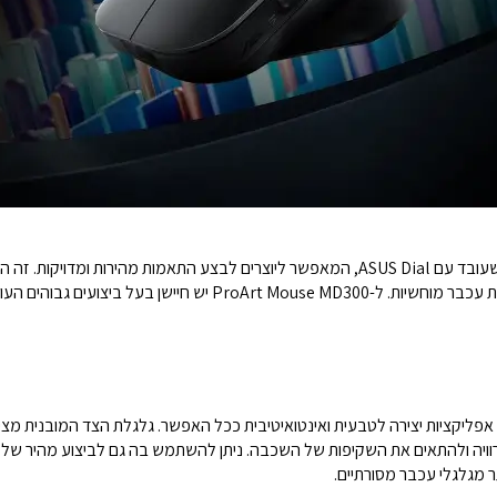
עכבר ASUS ProArt MD300 הוא העכבר הראשון שעובד עם ASUS Dial, המאפשר ליוצרים לבצע התא