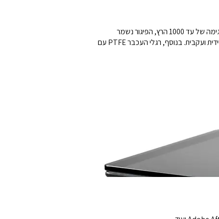
חיישן איכותי עוקב בעד 4200dpi ועובד על מגוון רחב של משטחים, כולל זכוכית – ומספק את הדיוק והאחידות שתצטרכו. עם קצב דגימה של עד 1000 הרץ, הפיגור נשמר
למינימום ומעניק שליטה חלקה ומדויקת. מנגנון הכפתורים המוטים משאיר ללא מרווח בין הכפתור למתג, כך שתגובה ללחיצה היא מיידית ועקבית. בנוסף, רגלי העכבר PTFE עם