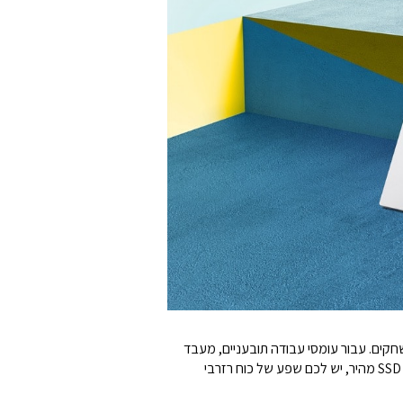
ו משחקים. עבור עומסי עבודה תובעניים, מעבד
Intel® Core™ i7 מהדור ה-12 החדש מהיר משמעותית מהדור הקודם. ועם 16 ג'יגה-בייט של זיכרון מהיר ו-512 ג'יגה-בייט של אחסון SSD מהיר, יש לכם שפע של כוח רזרבי