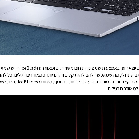
כל דגם בסדרת Vivobook החדשה מספק פיז
אווירודינמית תלת-ממדית, מה שמא
מאווררים רגילים.