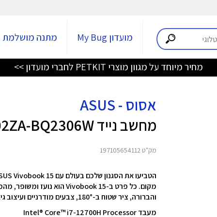
מועדון My Bug
מתנה מושלמת
מחיר מיוחד על מגוון מוצרי PETKIT לחברי מועדון >>
אסוס - ASUS
מחשב נייד ASUS X1502ZA-BQ2306W
מק"ט 197105654112
והברורה, ציר שטוח ב-180°, צבעים מודרניים ועיצוב גיאומטרי חלק. התחילו מחדש היום עם Vivobook 15!
מעבד Intel® Core™ i7-12700H Processor