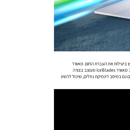
ור חום יוצא דופן באמצעות שני צינורות חום משודרגים ומאוורר IceBlades חדש שמאיץ ביעילות את העברת החום. מאוורר
IceBlades עם 87 להבים והמאיץ עשויים מפולימר גביש נוזלי, מה שמאפשר להם להיות קלים ודקים יותר ממאווררים רגילים. כל להב מאוורר IceBlades מעוצב בצורה
פשר למאוורר להשיג קצב זרימה טוב יותר ורעש נמוך יותר. בנוסף, מאווררי IceBlades משתמשים גם במיסב דינמיקת נוזלים, שיכול להשיג