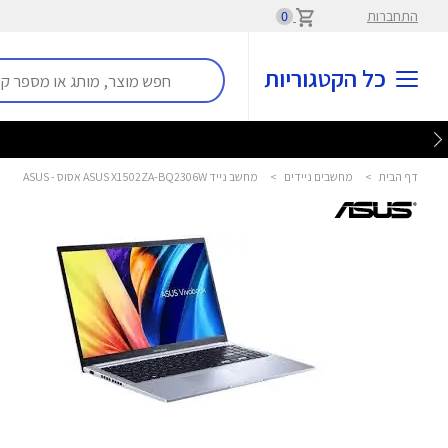
התחברות
0
כל הקטגוריות
דף הבית
>
מחשבים ניידים
>
מחשב נייד ASUS X1502ZA-BQ2306W אסוס - ASUS