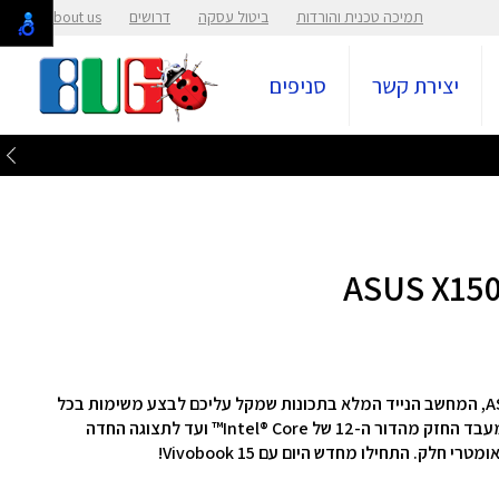
תמיכה טכנית והורדות
ביטול עסקה
דרושים
About us
יצירת קשר
סניפים
הטביעו את הסגנון שלכם בעולם עם ASUS Vivobook 15, המחשב הנייד המלא בתכונות שמקל עליכם לבצע משימות בכל
מקום. כל פרט ב-Vivobook 15 הוא נועז ומשופר, מהמעבד החזק מהדור ה-12 של Intel® Core™ ועד לתצוגה החדה