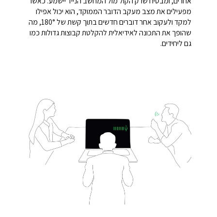
אחרים, ומבטיח שרק הקול מול המחשב הנייד יישמע. כאשר
מפעילים את מצב מעקב הדובר הממוקד, הוא יכול אפילו
למקד ולעקוב אחר דוברים חדשים בתוך קשת של 180°, מה
שהופך את התכונה לאידיאלית להקלטת קבוצות גדולות כמו
גם ליחידים.