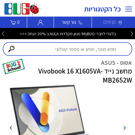
כל הקטגוריות
סניפים
צור קשר
0
בלעדי לחברי MyBUG! מגוון מקלדות AULA ב-20% הנחה >>>
אסוס - ASUS
מחשב נייד Vivobook 16 X1605VA-
MB2652W