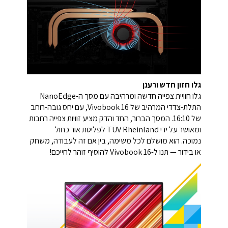
גלו חזון חדש ורענן
גלו חוויית צפייה חדשה ומרהיבה עם מסך ה-NanoEdge
התלת-צדדי המרהיב של Vivobook 16, עם יחס גובה-רוחב
של 16:10. המסך הברור, החד והדק מציע זוויות צפייה רחבות
ומאושר על ידי TÜV Rheinland לפליטת אור כחול
נמוכה. הוא מושלם לכל משימה, בין אם זה לעבודה, משחק
או בידור — תנו ל-Vivobook 16 להוסיף זוהר לחייכם!