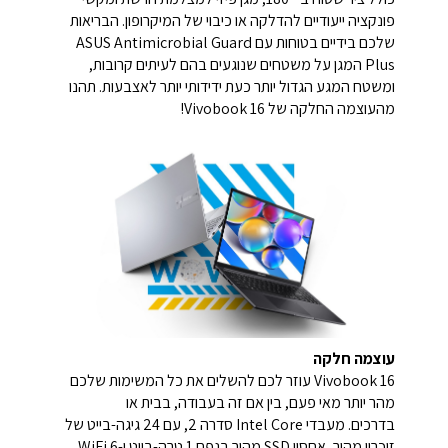
פונקציה ייעודיים להדלקה או כיבוי של המיקרופון. הבריאות
שלכם בידיים בטוחות עם ASUS Antimicrobial Guard
Plus המגן על משטחים שנוגעים בהם לעיתים קרובות,
ומשטח המגע הגדול יותר כעת ידידותי יותר לאצבעות. תהנו
מהעוצמה החלקה של Vivobook 16!
עוצמה חלקה
Vivobook 16 עוזר לכם להשלים את כל המשימות שלכם
מהר יותר מאי פעם, בין אם זה בעבודה, בבית או
בדרכים. מעבדי Intel Core סדרה 2, עם 24 גיגה-בייט של
זיכרון מהיר, אחסון SSD מהיר בנפח 1 טרה-בייט ו-WiFi 6