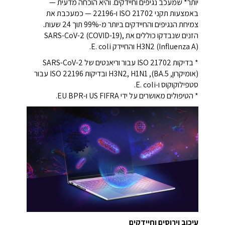
יותר* שמעכב נגיפים וחיידקים. והיא הוכחה מדעית —
באמצעות תקני ISO 21702 ו-22196 — כמעכבת את
צמיחת הנגיפים והחיידקים ביותר מ-99% תוך 24 שעות.
הזנים שנבדקו כוללים את SARS-CoV-2 (COVID-19),
H3N2 (Influenza A) והחיידק E. coli.
* בדיקות ISO 21702 עבור וריאנטים של SARS-CoV-2
(אומיקרון, BA.5), H3N2, H1N1 ובדיקות ISO 22196 עבור
סטפילוקוקוס ו-E. coli.
* הטיפולים מאושרים על ידי US FIFRA ו-EU BPR.
עיכוב וירוסים וחיידקים