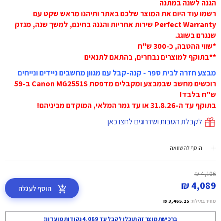
הגנה לשנה במתנה
רשמו עוד היום את המוצר שלכם באתר ותיהנו מראש שקט עם
Perfect Warranty שירות אחריות והגנה בחינם, למשך שנה, מנזק
שנגרם בשוגג.
*שווי ההטבה, כ-300 ש"ח
**בתוקף למוצרים נבחרים, בהתאם לתנאים
מבצע חזרה לבית ספר - קנה-קבל עם מגוון מחשבים ניידים ונייחים
רוכשים מחשב שבמבצע ומקבלים מדפסת Canon MG2551S ב-59
ש"ח בלבד!
בתוקף עד ה-31.8.26 או עד גמר המלאי, המוקדם מביניהם!
לקבלת הטבות ושדרוגים לחצו כאן
הוסף להשוואה
4,106 ₪
4,089 ₪
הוסף לעגלה
מחיר באילת:
3,465.25 ₪
ברכישת מוצר זה תוכלו לקבל עד 4,089 נקודות מועדון!