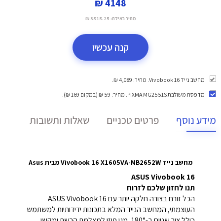
4148 ₪
מחיר באילת:
3515.25 ₪
קנה עכשיו
מחשב נייד Vivobook 16. מחיר: 4,089 ₪.
מדפסת משולבת PIXMA MG2551S
. מחיר: 59 ₪ (במקום 169 ₪).
מידע נוסף
פרטים טכניים
שאלות ותשובות
מחשב נייד Vivobook 16 X1605VA-MB2652W
מבית
Asus
ASUS Vivobook 16
תנו לחזון שלכם לזרוח
הכל זורם בצורה חלקה יותר עם ASUS Vivobook 16
העוצמתי, המחשב הנייד המלא בתכונות ידידותיות למשתמש
כולל ציר שטוח ב-180°, מגן פיזי למצלמת הרשת ומקשי