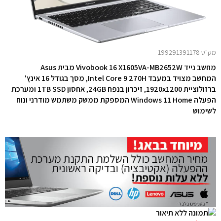
מק"ט 199291391178
מחשב נייד Vivobook 16 X1605VA-MB2652W
מבית
Asus
המחשב מצויד במעבד Intel Core 9 270H,
מסך בגודל 16 אינץ'
ברזולוציית 1920x1200,
זיכרון בנפח 24GB, אחסון 1TB SSD ומערכת
הפעלה Windows 11 Home המספקת ממשק משתמש מודרני ונוח
לשימוש