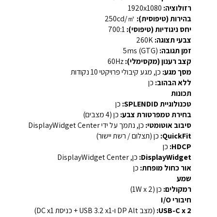
רזולוציה:
‎1920x1080‎
בהירות (טיפוסית):
‎250‎cd/㎡
יחס ניגודיות (טיפוסי):
‎700:1‎
צבעי תצוגה:
‎260K‎
זמן תגובה:
‎5ms (GTG)‎
קצב רענון (מקסימלי):
‎60Hz‎
מסך מגע:
כן, מגע קיבולי פרויקטי 10 נקודות
ללא הבהוב:
כן
תכונות
טכנולוגיית SPLENDID:
כן
בחירת טמפרטורת צבע:
כן (4 מצבים)
סיבוב אוטומטי:
כן, נתמך על ידי DisplayWidget Center
QuickFit:
כן (תצלום / רשת יישור)
HDCP:
כן
DisplayWidget:
כן, DisplayWidget Center
אור כחול מופחת:
כן
שמע
רמקולים:
כן (1W x 2)
חיבורי I/O
USB-C x 2:
(מצב DP Alt ו-USB 3.2 x1 + כניסת DC x1)