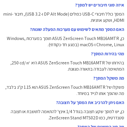
איזה סוגי חיבורים יש למסך?
המסך כולל חיבורי USB-C כפולים (DP Alt Mode ו-USB 3.2), חיבור mini-
HDMI, ושקע אוזניות.
האם המסך מתאים לשימוש עם מערכות הפעלה שונות?
כן, ASUS ZenScreen Touch MB16AMTR תומך במערכות Windows,
Chrome, Linux ו-macOS (במגע חד-נקודתי).
מהי בהירות המסך?
בהירותו של ASUS ZenScreen Touch MB16AMTR היא ‎250‎ cd/㎡,
המתאימה לעבודה בתאורה מגוונת.
מה משקל המסך?
משקלו של ASUS ZenScreen Touch MB16AMTR הוא ‎1.15‎ ק"ג בלבד,
מה שהופך אותו לנייד במיוחד.
האם ניתן להרכיב את המסך על חצובה?
כן, יש למסך שקע חצובה בגודל 1/4 אינץ' להתאמה לתושבת או חצובה
סטנדרטית, כמו ZenScreen Stand MTS02D.
מה סוג המשטח של המסך?