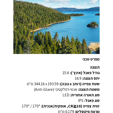
מפרט טכני
תצוגה
גודל פאנל (אינץ’):
‎15.6‎
יחס תצוגה:
‎16:9‎
שטח צפייה (רוחב x גובה):
‎344.16 x ‎193.59‎ מ"מ
משטח תצוגה:
אנטי-רפלקטיבי (Anti-Glare)
סוג תאורה אחורית:
‎LED‎
סוג פאנל:
‎IPS‎
זווית צפייה (CR≧10, אופקית/אנכית):
‎170° / ‎170°‎
מרווח פיקסלים:
‎0.179‎ מ"מ