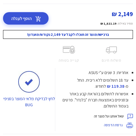
2,149 ₪
הוסף לעגלה
מחיר באילת:
1,821.19 ₪
ברכישת מוצר זה תוכלו לקבל עד 2,149 נקודות מועדון!
משלוח חינם
קנייה בטוחה
אחריות: 3 שנים ע"י ASUS
עד 18 תשלומים ללא ריבית.
החל
מ-
119.38 ₪
לחודש.
אפשרות לתשלום בהוראת קבע באתר
לחץ
לבדיקת מלאי המוצר בסניפי
ובסניפים באמצעות חברת "בלנדר". פרטים
BUG
בעמוד התשלום.
שאל אותנו על מוצר זה
גרסת הדפסה