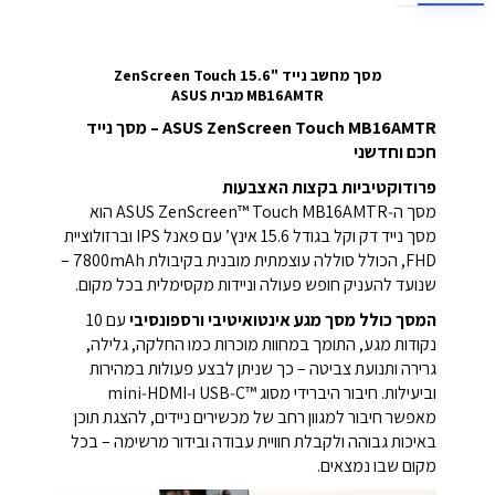
מסך מחשב נייד "15.6 ZenScreen Touch
MB16AMTR
מבית ASUS
ASUS ZenScreen Touch MB16AMTR – מסך נייד
חכם וחדשני
פרודוקטיביות בקצות האצבעות
מסך ה‑ASUS ZenScreen™ Touch MB16AMTR הוא
מסך נייד דק וקל בגודל ‎15.6‎ אינץ’ עם פאנל IPS וברזולוציית
FHD, הכולל סוללה עוצמתית מובנית בקיבולת ‎7800mAh‎ –
שנועד להעניק חופש פעולה וניידות מקסימלית בכל מקום.
המסך כולל מסך מגע אינטואיטיבי ורספונסיבי
עם ‎10‎
נקודות מגע, התומך במחוות מוכרות כמו החלקה, גלילה,
גרירה ותנועת צביטה – כך שניתן לבצע פעולות במהירות
וביעילות. חיבור היברידי מסוג ‎USB‑C™‎ ו‑mini‑HDMI
מאפשר חיבור למגוון רחב של מכשירים ניידים, להצגת תוכן
באיכות גבוהה ולקבלת חוויית עבודה ובידור מרשימה – בכל
מקום שבו נמצאים.