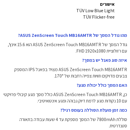
אישורים
TÜV Low Blue Light
TÜV Flicker-free
מהו גודל המסך של ASUS ZenScreen Touch MB16AMTR?
גודל המסך של ASUS ZenScreen Touch MB16AMTR הוא ‎15.6‎ אינץ',
עם רזולוציית FHD ‎1920x1080‎.
איזה סוג פאנל יש במסך?
ASUS ZenScreen Touch MB16AMTR מצויד בפאנל IPS המספק
צבעים מדויקים וזוויות צפייה רחבות של ‎170°‎.
האם המסך כולל יכולת מגע?
כן, ASUS ZenScreen Touch MB16AMTR כולל מסך מגע קיבולי פרויקטי
עם 10 נקודות מגע לרמת דיוק גבוהה ומגע אינטואיטיבי.
כמה זמן פועלת הסוללה בעומס רגיל?
סוללת ‎7800mAh‎ של המסך מספקת עד 4 שעות עבודה בתאורה
סטנדרטית.