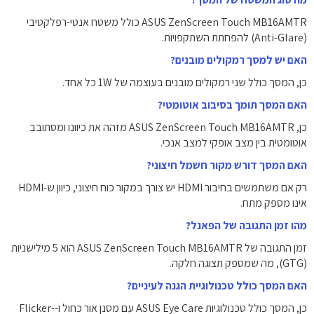
ASUS ZenScreen Touch MB16AMTR כולל משטח אנטי-רפלקטיבי
(Anti-Glare) להפחתת השתקפויות.
האם יש למסך רמקולים מובנים?
כן, המסך כולל שני רמקולים מובנים בעוצמה של ‎1W‎ כל אחד.
האם המסך תומך בסיבוב אוטומטי?
כן, ASUS ZenScreen Touch MB16AMTR מזהה את כיוונו ומסתובב
אוטומטית בין מצב אופקי למצב אנכי.
האם המסך דורש מקור חשמל חיצוני?
רק אם משתמשים בחיבור HDMI יש צורך במקור כוח חיצוני, כיוון ש-HDMI
אינו מספק מתח.
מהו זמן התגובה של הפאנל?
זמן התגובה של ASUS ZenScreen Touch MB16AMTR הוא ‎5‎ מילישניות
(GTG), מה שמספק תצוגה חלקה.
האם המסך כולל טכנולוגיית הגנה לעיניים?
כן, המסך כולל טכנולוגיות ASUS Eye Care עם מסנן אור כחול ו-Flicker-