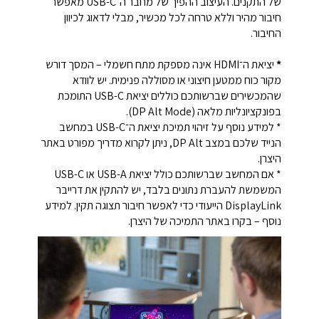
של התקנים. העיצוב ההפיך של מחבר ה־USB-C מאפשר
חיבור מהיר וללא טרחה לכל מכשיר, מבלי לדאוג לכיוון
החיבור.
*
יציאת ה־HDMI אינה מספקת מתח חשמלי – המסך דורש
מקור כוח ממטען חיצוני או מסוללה פנימית. יש לוודא
שהמכשירים שברשותכם כוללים יציאת USB-C התומכת
בפונקציונליות מלאה (DP Alt Mode).
* למידע נוסף על זיהוי תמיכת יציאת ה־USB-C במחשב
הנייד שלכם במצב DP Alt, ניתן לקרוא מדריך מפורט באתר
היצרן.
* אם המחשב שברשותכם כולל יציאת USB-A או USB-C
המשמשת להעברת נתונים בלבד, יש להתקין את דרייבר
DisplayLink הייעודי כדי לאפשר חיבור תצוגה תקין. למידע
נוסף – בקרו באתר התמיכה של היצרן.