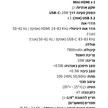
Mini HDMI x 1
שקע אוזניות:
כן
הספק טעינה דרך USB-C:
10W
USB 3.2 (אות):
x 1
תדרי אות
תדר אות דיגיטלי:
HDMI: ‎24~83‎ KHz (אופקי) / ‎50~61‎ Hz
(אנכי)
USB-C: ‎83~83‎ KHz (אופקי) / ‎50~61‎ Hz (אנכי)
סוללה
קיבולת:
‎7800mAh‎
צריכת חשמל
צריכה:
‎10W‎
מצב חיסכון באנרגיה:
‎<0.5W‎
מצב כיבוי:
‎<0.3W‎
מתח:
‎100-240V, 50/60Hz‎
עיצוב מכני
הטיה:
כן (+15° ~ +35°)
כיוון גובה:
לא
חריץ לחצובת ‎1/4"‎:
כן
ממדים (משוערים)