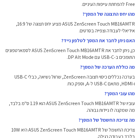
Free להפחתת עייפות העיניים.
מהו יחס התצוגה של המסך?
ASUS ZenScreen Touch MB16AMTR מציע יחס תצוגה של ‎16:9‎,
אידיאלי לעבודה וצפייה בסרטים.
האם ניתן לחבר את המסך לטלפון נייד?
כן, ניתן לחבר את ASUS ZenScreen Touch MB16AMTR לסמארטפונים
התומכים ב‑USB‑C עם DP Alt Mode.
מה כוללת הערכה של המסך?
בערכה נכללים כיסוי חצובה ZenScreen, שרוול נשיאה, כבלי USB‑C
ו‑HDMI, מתאם USB‑C ל‑A, וספק כוח.
מהו עובי המסך?
עוביו של ASUS ZenScreen Touch MB16AMTR הוא ‎1.19‎ ס"מ בלבד,
מה שמקנה לו ניידות גבוהה.
מה צריכת החשמל של המסך?
צריכת החשמל של ASUS ZenScreen Touch MB16AMTR היא ‎10W‎
בלבד בעבודה רגילה.