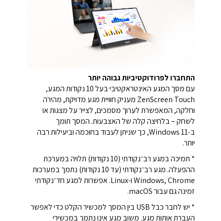
התחברו לפרודוקטיביות גבוהה יותר
עם מסך המגע האינטראקטיבי בעל 10 נקודות המגע,
ZenScreen Touch מעניק חוויית מגע מדויקת, מהירה
וחלקה, המאפשרת לערוך מסמכים, לצייר על מצגות או
לשחק – בלחיצה קלה של האצבעות. המסך תומך
ב‑Windows 11, כך שניתן לעבוד בחוכמה וביעילות רבה
יותר.
* תמיכה במגע רב־נקודתי (10 נקודות) תלויה במערכת
ההפעלה. מגע רב־נקודתי (עד 10 נקודות) נתמך במערכות
Windows, Chrome ו-Linux. אפשרות למגע חד־נקודתי
זמינה גם עבור macOS.
* יש לחבר כבל USB בין המסך למכשיר הקלט כדי לאפשר
העברת אותות מגע. משוב מגע אינו נתמך במכשירי