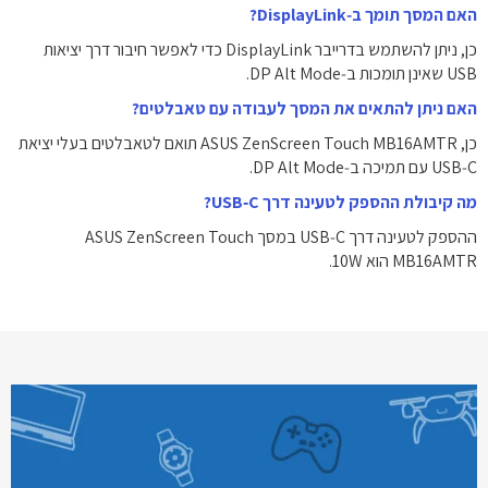
האם המסך תומך ב‑DisplayLink?
כן, ניתן להשתמש בדרייבר DisplayLink כדי לאפשר חיבור דרך יציאות
USB שאינן תומכות ב‑DP Alt Mode.
האם ניתן להתאים את המסך לעבודה עם טאבלטים?
כן, ASUS ZenScreen Touch MB16AMTR תואם לטאבלטים בעלי יציאת
USB‑C עם תמיכה ב‑DP Alt Mode.
מה קיבולת ההספק לטעינה דרך USB‑C?
ההספק לטעינה דרך USB‑C במסך ASUS ZenScreen Touch
MB16AMTR הוא ‎10W‎.