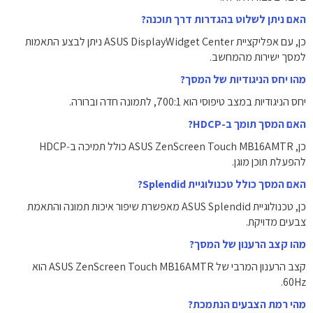
האם ניתן לשלוט בהגדרות דרך תוכנה?
כן, עם אפליקציית ASUS DisplayWidget Center ניתן לבצע התאמות
למסך ישירות מהמחשב.
מהו יחס הניגודיות של המסך?
יחס הניגודיות במצב טיפוסי הוא ‎700:1‎, לתמונה חדה וברורה.
האם המסך תומך ב-HDCP?
כן, ASUS ZenScreen Touch MB16AMTR כולל תמיכה ב‑HDCP
להפעלת תוכן מוגן.
האם המסך כולל טכנולוגיית Splendid?
כן, טכנולוגיית ASUS Splendid מאפשרת שיפור איכות תמונה והתאמת
צבעים מדויקת.
מהו קצב הרענון של המסך?
קצב הרענון המרבי של ASUS ZenScreen Touch MB16AMTR הוא
‎60Hz‎.
מהי רמת הצבעים הנתמכת?