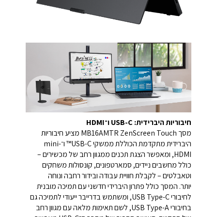
חיבוריות היברידית: USB-C ו־HDMI
מסך ZenScreen Touch ‏MB16AMTR מציע חיבוריות
היברידית מתקדמת הכוללת ממשקי USB-C™ ו־mini-
HDMI, ומאפשר הצגת תכנים ממגוון רחב של מכשירים –
כולל מחשבים ניידים, סמארטפונים, קונסולות משחקים
וטאבלטים – לקבלת חוויית עבודה ובידור רחבה ונוחה
יותר. המסך כולל פתרון היברידי חדשני עם תמיכה מובנית
לחיבורי USB Type-C, ומשתמש בדרייבר ייעודי לתמיכה גם
בחיבורי USB Type-A, לשם תאימות מלאה עם מגוון רחב