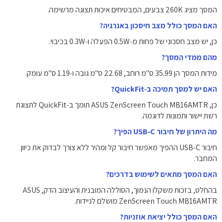
המסך מציג ‎260K‎ צבעים, המבטיחים איכות תצוגה מרשימה.
האם המסך כולל מצב חיסכון באנרגיה?
כן, יש מצב חסכוני של פחות מ‑0.5W הפעלה ו‑0.3W בכיבוי.
מהם ממדי המסך?
מידות המסך הן ‎35.99‎ ס"מ רוחב, ‎22.68‎ ס"מ גובה ו‑‎1.19‎ ס"מ עומק.
האם יש למסך תמיכה ב‑QuickFit?
כן, ASUS ZenScreen Touch MB16AMTR תומך ב‑QuickFit לתצוגת
רשת יישור ותמונות לדוגמה.
מה היתרון של חיבור USB‑C הפיך?
חיבור USB‑C ההפיך מאפשר חיבור קל ומהיר ללא צורך לבדוק את כיוון
המחבר.
האם המסך מתאים לשימוש בדרכים?
בהחלט, בזכות משקלו הנמוך, הסוללה המובנית והעיצוב הדק, ASUS
ZenScreen Touch MB16AMTR מושלם לניידות.
האם המסך כולל יציאת אוזניות?