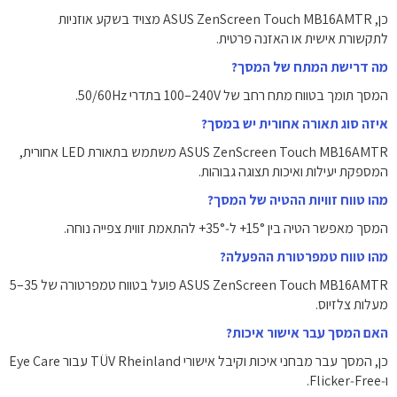
כן, ASUS ZenScreen Touch MB16AMTR מצויד בשקע אוזניות
לתקשורת אישית או האזנה פרטית.
מה דרישת המתח של המסך?
המסך תומך בטווח מתח רחב של ‎100–240V‎ בתדרי ‎50/60Hz‎.
איזה סוג תאורה אחורית יש במסך?
ASUS ZenScreen Touch MB16AMTR משתמש בתאורת LED אחורית,
המספקת יעילות ואיכות תצוגה גבוהות.
מהו טווח זוויות ההטיה של המסך?
המסך מאפשר הטיה בין ‎+15°‎ ל‑‎+35°‎ להתאמת זווית צפייה נוחה.
מהו טווח טמפרטורת ההפעלה?
ASUS ZenScreen Touch MB16AMTR פועל בטווח טמפרטורה של ‎5–35‎
מעלות צלזיוס.
האם המסך עבר אישור איכות?
כן, המסך עבר מבחני איכות וקיבל אישורי TÜV Rheinland עבור Eye Care
ו‑Flicker‑Free.