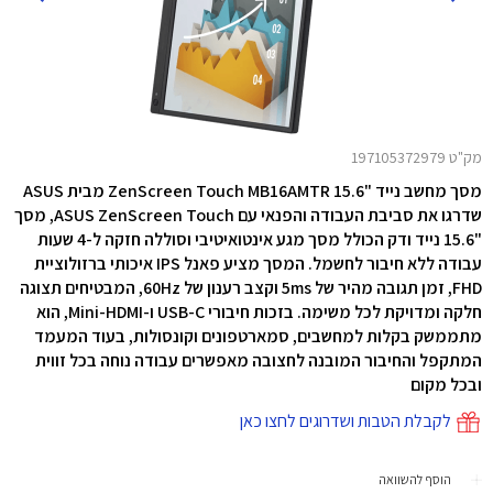
מק"ט 197105372979
מסך מחשב נייד "15.6 ZenScreen Touch MB16AMTR
מבית ASUS
שדרגו את סביבת העבודה והפנאי עם ASUS ZenScreen Touch, מסך
"15.6 נייד ודק הכולל מסך מגע אינטואיטיבי וסוללה חזקה ל-4 שעות
עבודה ללא חיבור לחשמל. המסך מציע פאנל IPS איכותי ברזולוציית
FHD, זמן תגובה מהיר של 5ms וקצב רענון של 60Hz, המבטיחים תצוגה
חלקה ומדויקת לכל משימה. בזכות חיבורי USB-C ו-Mini-HDMI, הוא
מתממשק בקלות למחשבים, סמארטפונים וקונסולות, בעוד המעמד
המתקפל והחיבור המובנה לחצובה מאפשרים עבודה נוחה בכל זווית
ובכל מקום
לקבלת הטבות ושדרוגים לחצו כאן
הוסף להשוואה