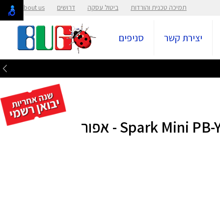
תמיכה טכנית והורדות
ביטול עסקה
דרושים
About us
יצירת קשר
סניפים