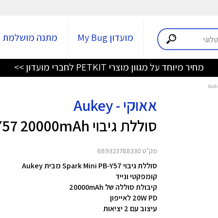
מועדון My Bug
מתנה מושלמת
מחיר מיוחד על מגוון מוצרי PETKIT לחברי מועדון >>
אאוקי - Aukey
סוללת גיבוי Spark Mini PB-Y57 20000mAh - אפור
מק"ט 689323788330
סוללת גיבוי Spark Mini PB-Y57 מבית Aukey
קומפקטי ונייד
קיבולת סוללה של 20000mAh
20W PD לאייפון
עיצוב עם 2 יציאות