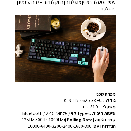
עמיד, ומשלב באופן מושלם בין חוזק לנוחות – לתחושת איזון
מושלמת.
מפרט טכני
גודל:
‎119 x 62 x 38 ±0.2 מ״מ
משקל:
כ־81.9 גרם
שיטות חיבור:
Type‑C קווי / אלחוטי ‎2.4G / ‏Bluetooth
קצב דגימה (Polling Rate):
‏125Hz‑500Hz‑1000Hz
הגדרות DPI:
‏800‑1600‑2400‑3200‑6400‑10000