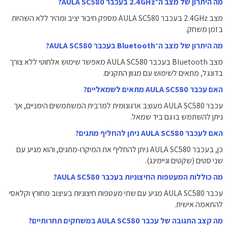
מה היתרון של מצב ה־2.4GHz בעכבר AULA SC580?
מצב 2.4GHz בעכבר AULA SC580 מספק חיבור יציב ומהיר ללא השהיות
בזמן משחק.
מה היתרון של מצב ה־Bluetooth בעכבר AULA SC580?
מצב Bluetooth בעכבר AULA SC580 מאפשר שימוש אלחוטי ללא צורך
בדונגל, מתאים לשימוש עם מגוון התקנים.
האם עכבר AULA SC580 מתאים לשמאליים?
עכבר AULA SC580 מעוצב ארגונומית למרבית המשתמשים הימניים, אך
ניתן להשתמש בו גם ביד שמאל.
האם לעכבר AULA SC580 ניתן להחליף מתגים?
כן, בעכבר AULA SC580 ניתן להחליף את המיקרו‑מתגים, והוא מגיע עם
שני סטים (שקטים וגיימינג).
מה כוללות המעטפות החיצוניות בעכבר AULA SC580?
עכבר AULA SC580 מגיע עם שתי מעטפות חיצוניות בעיצוב מחורץ וקלאסי
להתאמה אישית.
מה קצב התגובה של עכבר AULA SC580 במשחקים תחרותיים?