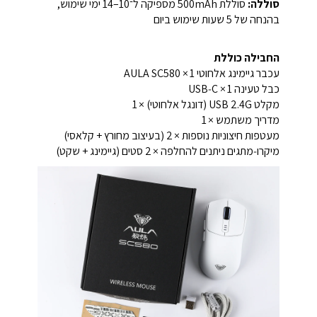
סוללה:
סוללת ‎500mAh מספיקה ל־10–14 ימי שימוש,
בהנחה של 5 שעות שימוש ביום
החבילה כוללת
עכבר גיימינג אלחוטי AULA SC580 × 1
כבל טעינה USB‑C × 1
מקלט USB 2.4G (דונגל אלחוטי) × 1
מדריך משתמש × 1
מעטפות חיצוניות נוספות × 2 (בעיצוב מחורץ + קלאסי)
מיקרו‑מתגים ניתנים להחלפה × 2 סטים (גיימינג + שקט)