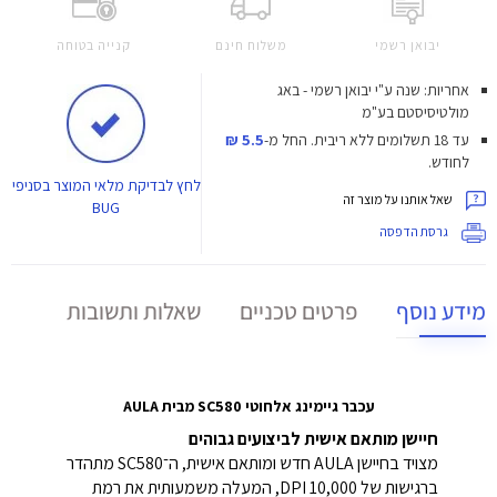
יבואן רשמי
משלוח חינם
קנייה בטוחה
אחריות: שנה ע"י יבואן רשמי - באג
מולטיסיסטם בע"מ
עד 18 תשלומים ללא ריבית.
החל מ-
5.5 ₪
לחודש.
לחץ
לבדיקת מלאי המוצר בסניפי
שאל אותנו על מוצר זה
BUG
גרסת הדפסה
מידע נוסף
פרטים טכניים
שאלות ותשובות
עכבר גיימינג אלחוטי SC580 מבית AULA
חיישן מותאם אישית לביצועים גבוהים
מצויד בחיישן AULA חדש ומותאם אישית, ה־SC580 מתהדר
ברגישות של 10,000 DPI, המעלה משמעותית את רמת