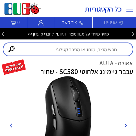
כל הקטגוריות
סניפים
צור קשר
0
מחיר מיוחד על מגוון מוצרי PETKIT לחברי מועדון >>
אאולה - AULA
עכבר גיימינג אלחוטי SC580 - שחור