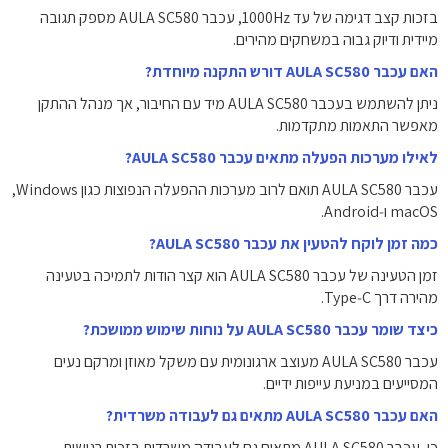
בזכות קצב דגימה של עד 1000Hz, עכבר AULA SC580 מספק תגובה
מיידית ודיוק גבוה במשחקים מהירים.
האם עכבר AULA SC580 דורש התקנה מיוחדת?
ניתן להשתמש בעכבר AULA SC580 מיד עם החיבור, אך מנהל ההתקן
מאפשר התאמות מתקדמות.
לאילו מערכות הפעלה מתאים עכבר AULA SC580?
עכבר AULA SC580 תואם לרוב מערכות ההפעלה הנפוצות כגון Windows,
כמה זמן לוקח להטעין את עכבר AULA SC580?
זמן הטעינה של עכבר AULA SC580 הוא קצר הודות לתמיכה בטעינה
מהירה דרך Type‑C.
כיצד שומר עכבר AULA SC580 על נוחות שימוש ממושכת?
עכבר AULA SC580 מעוצב ארגונומית עם משקל מאוזן ומרקם נעים
המסייעים במניעת עייפות ידיים.
האם עכבר AULA SC580 מתאים גם לעבודה משרדית?
כן, עכבר AULA SC580 מתאים גם לעבודה משרדית בזכות רגישות