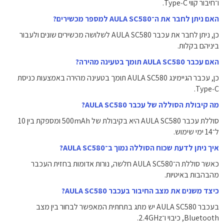
ו־חיבור קווי Type‑C.
האם ניתן לחבר את ה־AULA SC580 למספר מכשירים?
כן, ניתן לחבר את עכבר AULA SC580 לשלושה מכשירים שונים ולעבור
ביניהם בקלות.
האם עכבר AULA SC580 תומך בטעינה מהירה?
כן, עכבר הגיימינג AULA SC580 תומך בטעינה מהירה באמצעות כניסת
Type‑C.
מה קיבולת הסוללה של עכבר AULA SC580?
סוללת עכבר AULA SC580 היא בקיבולת של ‎500mAh ומספקת בין 10
ל־14 ימי שימוש.
איך ניתן לדעת שכוח הסוללה נמוך ב־AULA SC580?
כאשר סוללת ה־AULA SC580 חלשה, נורות אדומות בחזית העכבר
מהבהבות באיטיות.
כיצד משנים את מצב החיבור בעכבר AULA SC580?
בעכבר AULA SC580 יש מתג בתחתית המאפשר לבחור בין מצב
Bluetooth, כיבוי ו־2.4GHz.