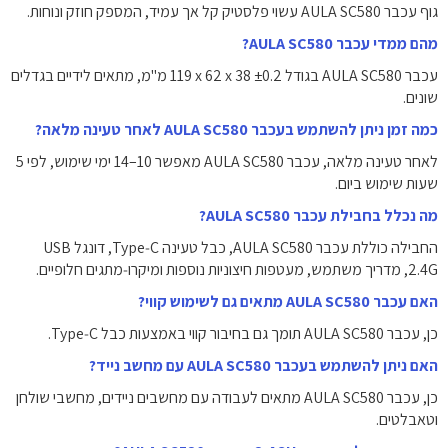
גוף עכבר AULA SC580 עשוי פלסטיק קל אך עמיד, המספק חוזק ונוחות.
מהם ממדי עכבר AULA SC580?
עכבר AULA SC580 בגודל ‎119 x 62 x 38 ±0.2 מ"מ, מתאים לידיים בגדלים
שונים.
כמה זמן ניתן להשתמש בעכבר AULA SC580 לאחר טעינה מלאה?
לאחר טעינה מלאה, עכבר AULA SC580 מאפשר 10–14 ימי שימוש, לפי 5
שעות שימוש ביום.
מה נכלל בחבילת עכבר AULA SC580?
החבילה כוללת עכבר AULA SC580, כבל טעינה Type‑C, דונגל USB
2.4G, מדריך משתמש, מעטפות חיצוניות נוספות ומיקרו‑מתגים חלופיים.
האם עכבר AULA SC580 מתאים גם לשימוש קווי?
כן, עכבר AULA SC580 תומך גם בחיבור קווי באמצעות כבל Type‑C.
האם ניתן להשתמש בעכבר AULA SC580 עם מחשב נייד?
כן, עכבר AULA SC580 מתאים לעבודה עם מחשבים ניידים, מחשבי שולחן
וטאבלטים.