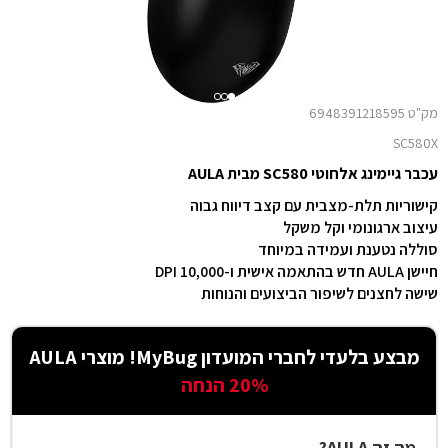
מק"ט 6948391218595
SC580X
עכבר גיימינג אלחוטי SC580 מבית AULA
קישוריות תלת-מצבית עם קצב דיווח גבוה
עיצוב ארגונומי וקל משקל
סוללה נטענת ועמידה במיוחד
חיישן AULA חדש בהתאמה אישית ו-10,000 DPI
שישה לחצנים לשיפור הביצועים והנוחות
מבצע בלעדי לחברי המועדון MyBug! מוצרי AULA
20% הנחה
מה זה AULA?